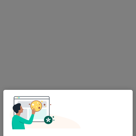
MUDr. Jaroslava Dittrichová
·
Více
Oční lékař
11 názorů
Tázlerova 747, Turnov
•
Mapa
Odborný oční lékař
Tento specialista nenabízí online rezervaci termínu na této adrese.
Rezervovat termín