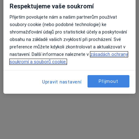
Respektujeme vaše soukromí
Přijetím povolujete nám a našim partnerům používat
soubory cookie (nebo podobné technologie) ke
shromažďování údajů pro statistické účely a poskytování
MUDr. Lubomír Továrek
obsahu na základě vašich zvyklostí při procházení. Své
Oční lékař
preference můžete kdykoli zkontrolovat a aktualizovat v
13 názorů
nastavení. Další informace naleznete v
zásadách ochrany
soukromí a souborů cookie.
Adresa 1
Adresa 2
Adresa 3
Přijmout
Sokolovská 82, Plzeň
•
Mapa
Upravit nastavení
OFTA s.r.o., oční laserové centrum
Tento specialista nenabízí online rezervaci termínu na této adrese.
Rezervovat termín