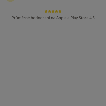
Průměrné hodnocení na Apple a Play Store 4.5
MUDr. Eva Jerhotová
·
Více
Oční lékař
13 názorů
Adresa 1
Adresa 2
Budějovická 778/3a, Praha
•
Mapa
Dětské oční centrum Kukátko
Odstranění výrůstku laserem/excize
Cena nebyla přidána
Tento specialista nenabízí online rezervaci termínu na této adrese.
Rezervovat termín