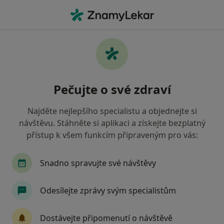
Hla
Oční Lékař
Filtry
Mapa
Oční lékař
Pečujte o své zdraví
Jak řadíme výsledky vyhledávání?
Najděte nejlepšího specialistu a objednejte si
návštěvu. Stáhněte si aplikaci a získejte bezplatný
Vyberte město, ve kterém hledáte specialistu
přístup k všem funkcím připraveným pro vás:
Praha
Brno
Ostrava
Olomouc
P
Snadno spravujte své návštěvy
Odesílejte zprávy svým specialistům
Dostávejte připomenutí o návštěvě