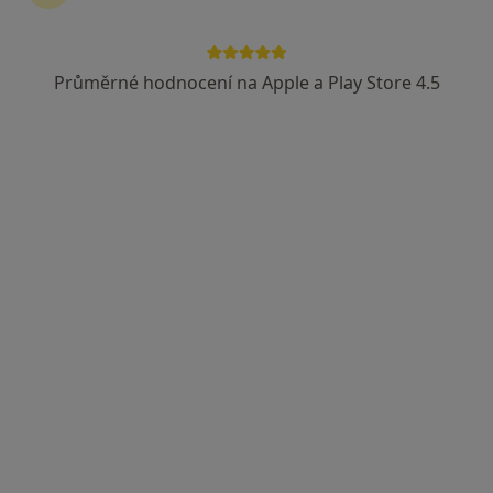
Průměrné hodnocení na Apple a Play Store 4.5
MUDr. Ilonka Pilečková
Oční lékař
13 názorů
Adresa 1
Adresa 2
Velké náměstí 221, Strakonice
•
Mapa
Soukromá oční ordinace
Tento specialista nenabízí online rezervaci termínu na této adrese.
Rezervovat termín