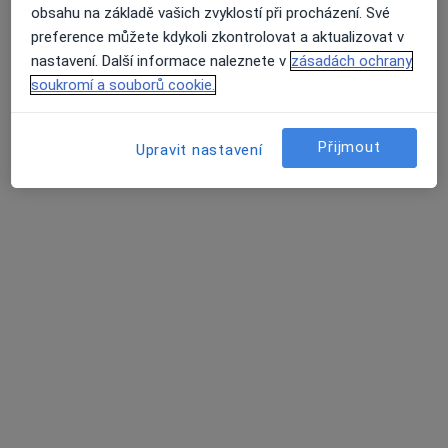
obsahu na základě vašich zvyklostí při procházení. Své
preference můžete kdykoli zkontrolovat a aktualizovat v
nastavení. Další informace naleznete v
zásadách ochrany
Lenka Grúnbauerová
soukromí a souborů cookie.
Oční lékař
Strakonice
•
Mapa
Přijmout
Upravit nastavení
Ordinace
Tento specialista nenabízí online rezervaci termínu na této adrese.
Rezervovat termín