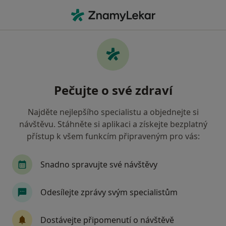
Hla
Oční Lékař • Strakonice, jihočeský
Filtry
Mapa
Oční lékař Strakonice
Pečujte o své zdraví
Jak řadíme výsledky vyhledávání?
Najděte nejlepšího specialistu a objednejte si
návštěvu. Stáhněte si aplikaci a získejte bezplatný
Jakou pojišťovnu máte?
přístup k všem funkcím připraveným pro vás:
Oborová zdravotní pojišťovna
Snadno spravujte své návštěvy
Odesílejte zprávy svým specialistům
Dostávejte připomenutí o návštěvě