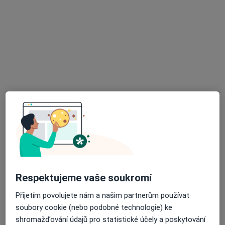
Nemocnice Strakonice, a.s.
·
Více
Oční lékař, Alergolog, Anesteziolog
18 názorů
Radomyšlská 336, Strakonice
•
Mapa
Nemocnice Strakonice, a.s.
Tato klinika nemá specialisty s dostupnými termíny v online kalendáři
Zobrazit profil
Respektujeme vaše soukromí
Přijetím povolujete nám a našim partnerům používat
soubory cookie (nebo podobné technologie) ke
shromažďování údajů pro statistické účely a poskytování