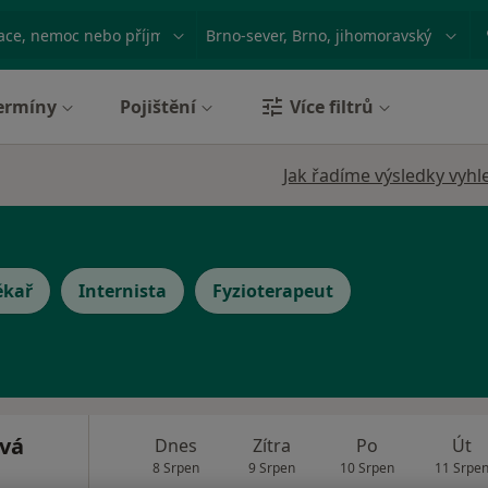
ace, nemoc nebo příjmení
Město nebo region
ermíny
Pojištění
Více filtrů
Jak řadíme výsledky vyhl
ékař
Internista
Fyzioterapeut
vá
Dnes
Zítra
Po
Út
8 Srpen
9 Srpen
10 Srpen
11 Srpe