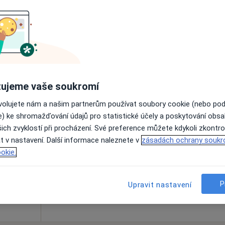
Online rezervace termínu není k dispozic
Rezervovat termín
ujeme vaše soukromí
ovolujete nám a našim partnerům používat soubory cookie (nebo po
Dnes
Zítra
Po
Út
e) ke shromažďování údajů pro statistické účely a poskytování obs
8 Srpen
9 Srpen
10 Srpen
11 Srpe
ich zvyklostí při procházení. Své preference můžete kdykoli zkontro
t v nastavení. Další informace naleznete v
zásadách ochrany soukr
okie.
Online rezervace termínu není k dispozic
Rezervovat termín
P
Upravit nastavení
lové