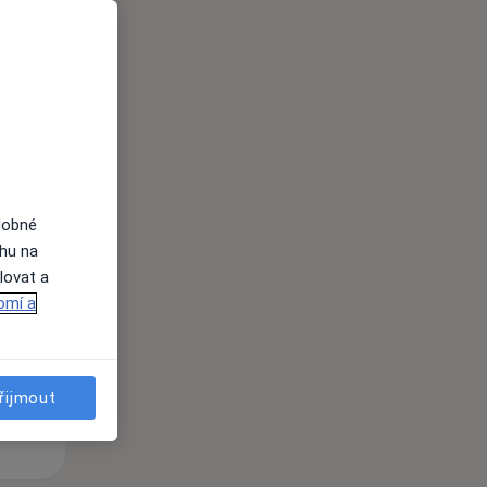
i
dobné
St
Čt
Pá
ahu na
n
12 Srpen
13 Srpen
14 Srpen
lovat a
omí a
i
řijmout