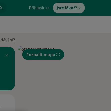
Přihlásit se
Jste lékař?
edávání?
Rozbalit mapu
St
Čt
Pá
n
12 Srpen
13 Srpen
14 Srpen