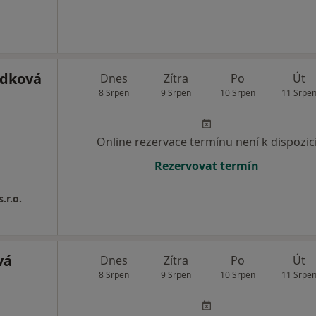
edková
Dnes
Zítra
Po
Út
8 Srpen
9 Srpen
10 Srpen
11 Srpe
Online rezervace termínu není k dispozic
Rezervovat termín
.r.o.
vá
Dnes
Zítra
Po
Út
8 Srpen
9 Srpen
10 Srpen
11 Srpe