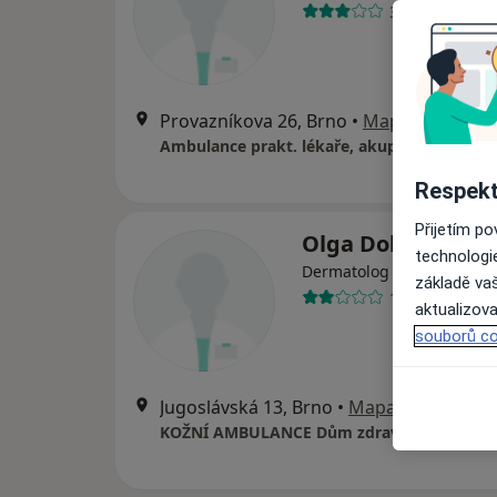
33 názorů
Provazníkova 26, Brno
•
Mapa
Ambulance prakt. lékaře, akupunktura
Respekt
Přijetím p
Olga Dolinová
technologi
Dermatolog
základě vaš
1 názor
aktualizova
souborů co
Jugoslávská 13, Brno
•
Mapa
KOŽNÍ AMBULANCE Dům zdraví Marty Hart