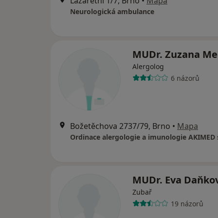
Lazaretní 1/7, Brno
•
Mapa
Neurologická ambulance
MUDr. Zuzana M
Alergolog
6 názorů
Božetěchova 2737/79, Brno
•
Mapa
Ordinace alergologie a imunologie AKIMED s
MUDr. Eva Daňko
Zubař
19 názorů