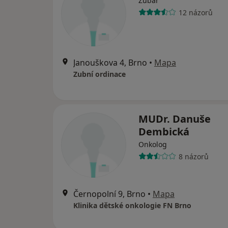
Zubař
12 názorů
Janouškova 4, Brno
•
Mapa
Zubní ordinace
MUDr. Danuše
Dembická
Onkolog
8 názorů
Černopolní 9, Brno
•
Mapa
Klinika dětské onkologie FN Brno