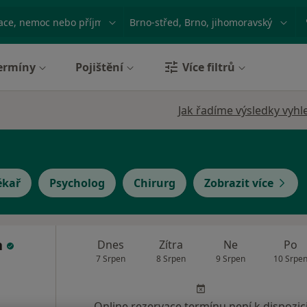
ace, nemoc nebo příjmení
Město nebo region
ermíny
Pojištění
Více filtrů
Jak řadíme výsledky vyhl
ékař
Psycholog
Chirurg
Zobrazit více
n
Dnes
Zítra
Ne
Po
7 Srpen
8 Srpen
9 Srpen
10 Srpe
Online rezervace termínu není k dispozic