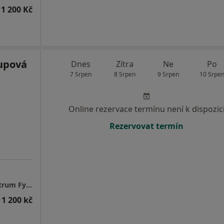
1 200 Kč
upová
Dnes
Zítra
Ne
Po
7 Srpen
8 Srpen
9 Srpen
10 Srpe
Online rezervace termínu není k dispozic
Rezervovat termín
BMphysio - Mgr. Hana LEDAHUDCOVÁ - Centrum Fyzioterapie
 1 200 kč