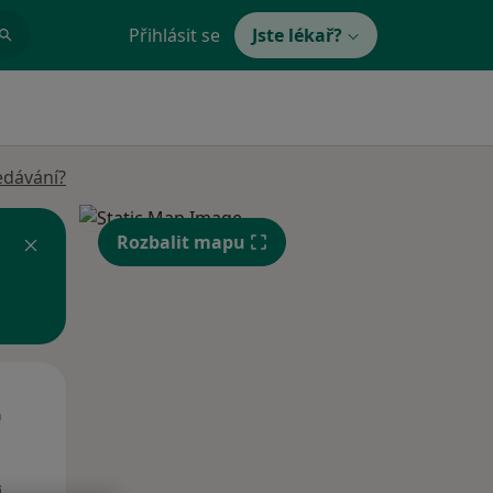
Přihlásit se
Jste lékař?
edávání?
Rozbalit mapu
Út
St
Čt
n
11 Srpen
12 Srpen
13 Srpen
i