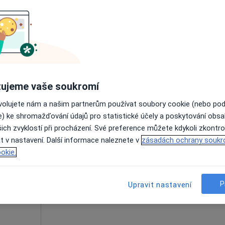
Rezervovat termín
y
ujeme vaše soukromí
1 300 Kč
ovolujete nám a našim partnerům používat soubory cookie (nebo po
e) ke shromažďování údajů pro statistické účely a poskytování obs
ich zvyklostí při procházení. Své preference můžete kdykoli zkontro
ková
Dnes
Zítra
Ne
Po
t v nastavení. Další informace naleznete v
zásadách ochrany soukr
7 Srpen
8 Srpen
9 Srpen
10 Srpe
g
okie.
Online rezervace termínu není k dispozic
P
Upravit nastavení
Rezervovat termín