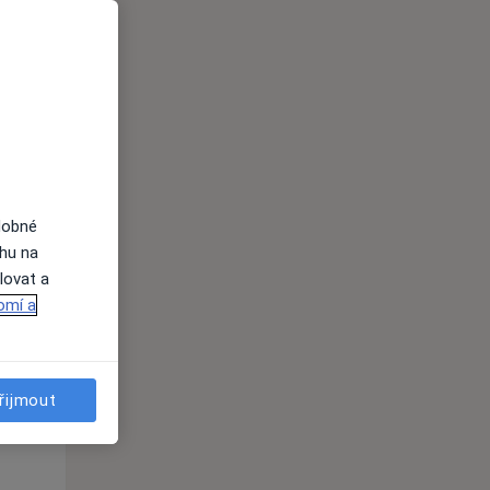
dobné
ahu na
lovat a
Út
St
Čt
omí a
n
11 Srpen
12 Srpen
13 Srpen
i
řijmout