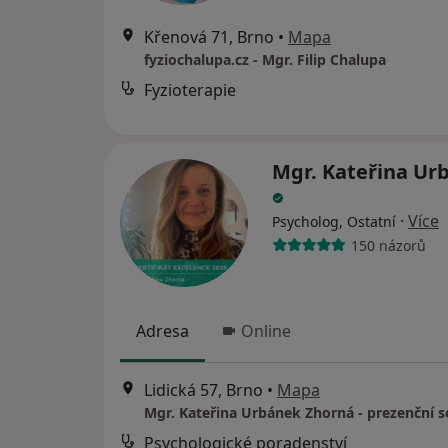
Křenová 71, Brno
•
Mapa
fyziochalupa.cz - Mgr. Filip Chalupa
Fyzioterapie
Mgr. Kateřina Ur
·
Více
Psycholog, Ostatní
150 názorů
Adresa
Online
Lidická 57, Brno
•
Mapa
Mgr. Kateřina Urbánek Zhorná - prezenční s
Psychologické poradenství