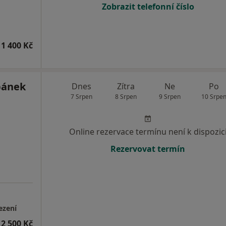
Zobrazit telefonní číslo
1 400 Kč
bánek
Dnes
Zítra
Ne
Po
7 Srpen
8 Srpen
9 Srpen
10 Srpe
Online rezervace termínu není k dispozic
Rezervovat termín
ezení
2 500 Kč