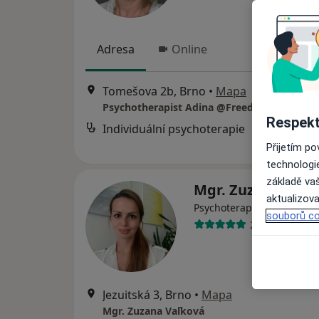
Adresa
Online
Tomešova 2b, Brno
•
Mapa
Psychotherapist Adina @FreedomInTherap
Respekt
Individuální psychoterapie
Přijetím p
technologi
základě vaš
Mgr. Zuzana Vaľ
aktualizova
Psychoterapeut, Psycholo
souborů co
27 názorů
Jezuitská 3, Brno
•
Mapa
Mgr. Zuzana Vaľková