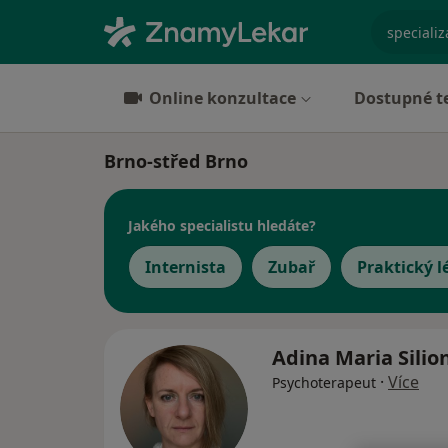
specializ
Online konzultace
Dostupné t
Brno-střed Brno
Jakého specialistu hledáte?
Internista
Zubař
Praktický l
Adina Maria Silio
·
Více
Psychoterapeut