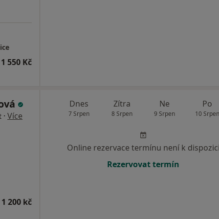
ice
1 550 Kč
ková
Dnes
Zítra
Ne
Po
7 Srpen
8 Srpen
9 Srpen
10 Srpe
·
Více
t
Online rezervace termínu není k dispozic
Rezervovat termín
 1 200 kč