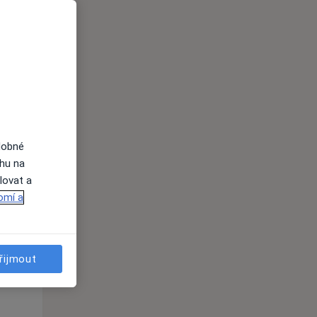
dobné
ahu na
lovat a
Út
St
Čt
omí a
n
11 Srpen
12 Srpen
13 Srpen
i
řijmout