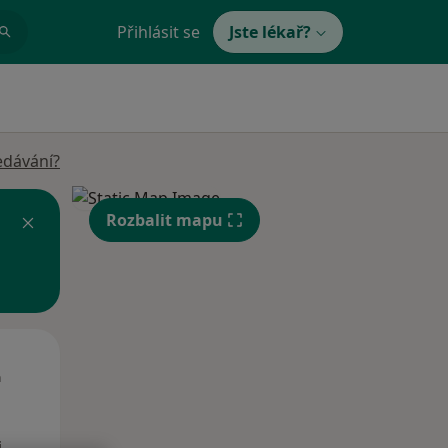
Přihlásit se
Jste lékař?
edávání?
Rozbalit mapu
Út
St
Čt
n
11 Srpen
12 Srpen
13 Srpen
i