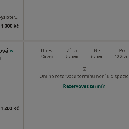
Julie OBERMANNOVÁ - BMphysio- Centrum Fyzioterapie
 1 000 kč
ková
Dnes
Zítra
Ne
Po
7 Srpen
8 Srpen
9 Srpen
10 Srpe
g
Online rezervace termínu není k dispozic
Rezervovat termín
1 200 Kč