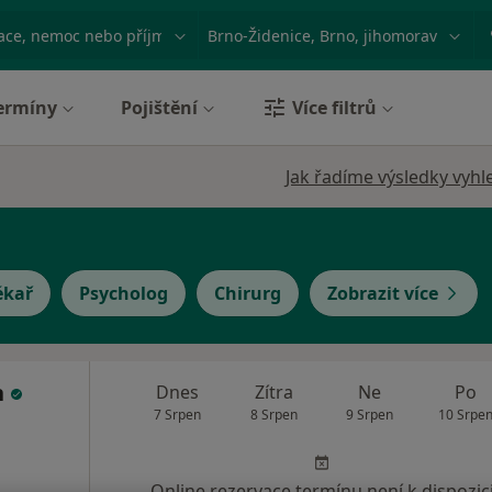
ace, nemoc nebo příjmení
Město nebo region
ermíny
Pojištění
Více filtrů
Jak řadíme výsledky vyhl
ékař
Psycholog
Chirurg
Zobrazit více
n
Dnes
Zítra
Ne
Po
7 Srpen
8 Srpen
9 Srpen
10 Srpe
Online rezervace termínu není k dispozic