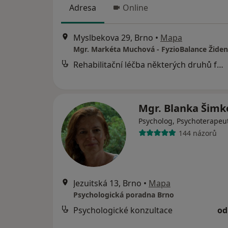
Adresa
Online
Myslbekova 29, Brno
•
Mapa
Mgr. Markéta Muchová - FyzioBalance Židen
Rehabilitační léčba některých druhů funkční sterility metodou L. Mojžíšové
Mgr. Blanka Šim
Psycholog, Psychoterapeu
144 názorů
Jezuitská 13, Brno
•
Mapa
Psychologická poradna Brno
Psychologické konzultace
od