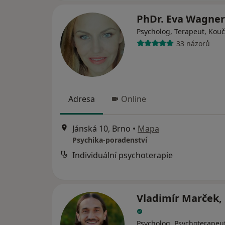
PhDr. Eva Wagne
Psycholog, Terapeut, Kouč
33 názorů
Adresa
Online
Jánská 10, Brno
•
Mapa
Psychika-poradenství
Individuální psychoterapie
Vladimír Marček, 
Psycholog, Psychoterapeu