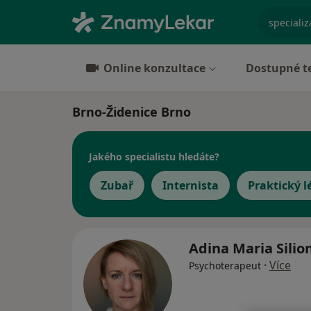
specializ
Online konzultace
Dostupné t
Brno-Židenice Brno
Jakého specialistu hledáte?
Zubař
Internista
Praktický l
Adina Maria Silio
·
Více
Psychoterapeut