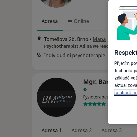
Adresa
Online
Tomešova 2b, Brno
•
Mapa
Psychotherapist Adina @FreedomInTherap
Respekt
Individuální psychoterapie
Přijetím p
technologi
základě vaš
Mgr. Barbora Kro
aktualizova
souborů co
·
Více
Fyzioterapeut
215 názorů
Adresa 1
Adresa 2
Adresa 3