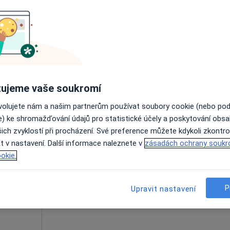
Rezervovat termín
y
ujeme vaše soukromí
1 300 Kč
ovolujete nám a našim partnerům používat soubory cookie (nebo po
e) ke shromažďování údajů pro statistické účely a poskytování obs
ich zvyklostí při procházení. Své preference můžete kdykoli zkontro
upová
Dnes
Zítra
Ne
Po
t v nastavení. Další informace naleznete v
zásadách ochrany soukr
7 Srpen
8 Srpen
9 Srpen
10 Srpe
okie.
Online rezervace termínu není k dispozic
P
Upravit nastavení
Rezervovat termín