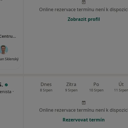
Online rezervace termínu není k dispozic
Zobrazit profil
MEDAPO.cz, s.r.o - ortopedická ambulance (Centrum lékařské péče, 1.NP)
an Sklenský
S.
Dnes
Zítra
Po
Út
8 Srpen
9 Srpen
10 Srpen
11 Srpe
·
enista
Online rezervace termínu není k dispozic
Rezervovat termín