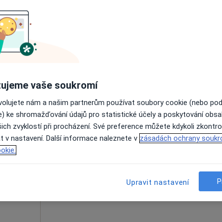
Rezervovat termín
MEDAPO.cz, s.r.o - ortopedická ambulance (Centrum lékařské péče, 1.NP)
ujeme vaše soukromí
ovolujete nám a našim partnerům používat soubory cookie (nebo po
ký
Dnes
Zítra
Po
Út
e) ke shromažďování údajů pro statistické účely a poskytování obs
8 Srpen
9 Srpen
10 Srpen
11 Srpe
ich zvyklostí při procházení. Své preference můžete kdykoli zkontro
t v nastavení. Další informace naleznete v
zásadách ochrany soukr
okie.
Online rezervace termínu není k dispozic
Rezervovat termín
P
Upravit nastavení
MEDAPO.cz, s.r.o - ortopedická ambulance (Centrum lékařské péče, 1.NP)