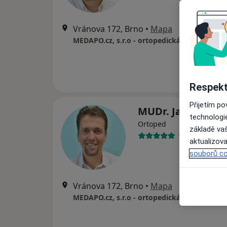
Vránova 172, Brno
•
Mapa
Respekt
Přijetím p
MUDr. Jan Sklens
technologi
Ortoped
základě vaš
149 názorů
aktualizova
souborů co
Vránova 172, Brno
•
Mapa