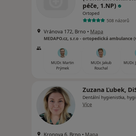
péče, 1.NP)
Ortoped
508 názorů
Vránova 172, Brno
•
Mapa
MUDr. Martin
MUDr. Jakub
MUDr. J
Prýmek
Rouchal
Zuzana Ľubek, Di
Dentální hygienistka, hygi
Více
Kronova 6, Brno
•
Mapa