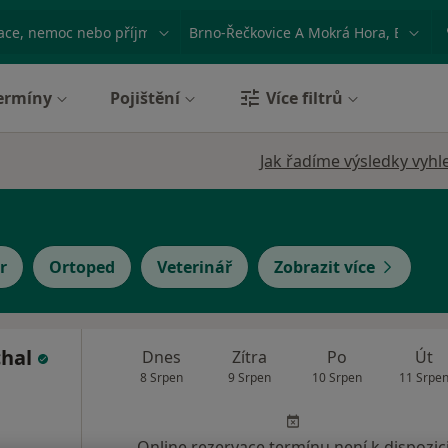
ace, nemoc nebo příjmení
Město nebo region
ermíny
Pojištění
Více filtrů
Jak řadíme výsledky vyhl
r
Ortoped
Veterinář
Zobrazit více
chal
Dnes
Zítra
Po
Út
8 Srpen
9 Srpen
10 Srpen
11 Srpe
Online rezervace termínu není k dispozic