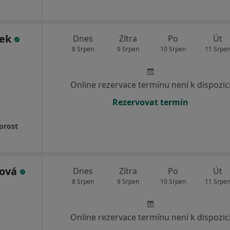
ček
Dnes
Zítra
Po
Út
8 Srpen
9 Srpen
10 Srpen
11 Srpe
Online rezervace termínu není k dispozic
Rezervovat termín
orost
rová
Dnes
Zítra
Po
Út
8 Srpen
9 Srpen
10 Srpen
11 Srpe
Online rezervace termínu není k dispozic