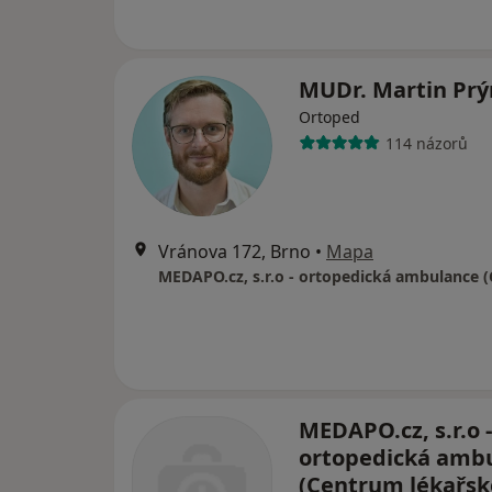
MUDr. Martin Pr
Ortoped
114 názorů
Vránova 172, Brno
•
Mapa
MEDAPO.cz, s.r.o -
ortopedická amb
(Centrum lékařsk