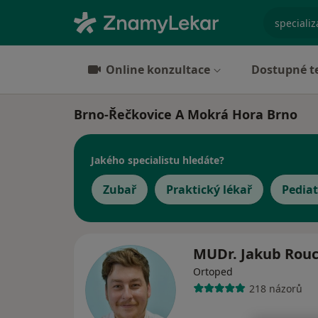
specializ
Online konzultace
Dostupné t
Brno-Řečkovice A Mokrá Hora Brno
Jakého specialistu hledáte?
Zubař
Praktický lékař
Pediat
MUDr. Jakub Rou
Ortoped
218 názorů