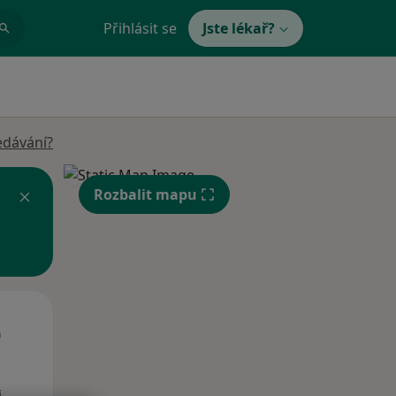
Přihlásit se
Jste lékař?
edávání?
Rozbalit mapu
St
Čt
Pá
n
12 Srpen
13 Srpen
14 Srpen
i