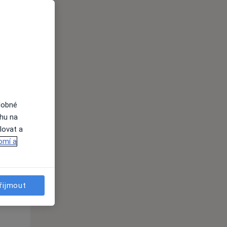
dobné
St
Čt
Pá
ahu na
n
12 Srpen
13 Srpen
14 Srpen
lovat a
omí a
i
řijmout