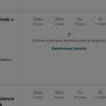
ýmek
Dnes
Zítra
Po
Út
8 Srpen
9 Srpen
10 Srpen
11 Srpe
Online rezervace termínu není k dispozic
Rezervovat termín
MEDAPO.cz, s.r.o - ortopedická ambulance (Centrum lékařské péče, 1.NP)
Dnes
Zítra
Po
Út
ulance
8 Srpen
9 Srpen
10 Srpen
11 Srpe
é