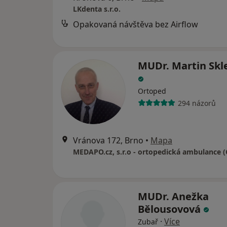
LKdenta s.r.o.
Opakovaná návštěva bez Airflow
MUDr. Martin Skl
Ortoped
294 názorů
Vránova 172, Brno
•
Mapa
MUDr. Anežka
Bělousovová
·
Více
Zubař