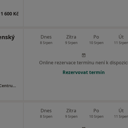
1 600 Kč
enský
Dnes
Zítra
Po
Út
8 Srpen
9 Srpen
10 Srpen
11 Srpe
Online rezervace termínu není k dispozic
Rezervovat termín
MEDAPO.cz, s.r.o - ortopedická ambulance (Centrum lékařské péče, 1.NP)
Dnes
Zítra
Po
Út
8 Srpen
9 Srpen
10 Srpen
11 Srpe