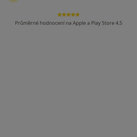
Průměrné hodnocení na Apple a Play Store 4.5
Mgr. Barbora Kroupová
·
Více
Fyzioterapeut
215 názorů
Adresa 1
Adresa 2
Adresa 3
Plotní 539/24, Brno
•
Mapa
BMphysio - Mgr. Hana LEDAHUDCOVÁ - Centrum Fyzioterapie
Fyzioterapie
od 1 200 kč
Tento specialista nenabízí online rezervaci termínu na této adrese.
Rezervovat termín