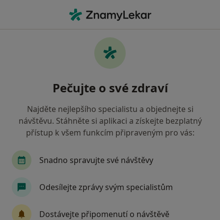
Hla
Brno-Černovice, Brno, jihomoravský
Filtry
Mapa
Brno-Černovice Brno
Pečujte o své zdraví
Jak řadíme výsledky vyhledávání?
Najděte nejlepšího specialistu a objednejte si
návštěvu. Stáhněte si aplikaci a získejte bezplatný
Jakého specialistu hledáte?
přístup k všem funkcím připraveným pro vás:
Zubař
Internista
Praktický lékař
Psy
Snadno spravujte své návštěvy
Odesílejte zprávy svým specialistům
Dostávejte připomenutí o návštěvě