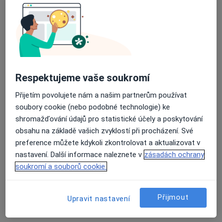
Respektujeme vaše soukromí
Mgr. Eliška Hošková
Přijetím povolujete nám a našim partnerům používat
Terapeut
soubory cookie (nebo podobné technologie) ke
5 názorů
shromažďování údajů pro statistické účely a poskytování
obsahu na základě vašich zvyklostí při procházení. Své
Adresa
Online
preference můžete kdykoli zkontrolovat a aktualizovat v
nastavení. Další informace naleznete v
zásadách ochrany
soukromí a souborů cookie.
Josefská 15, Brno
•
Mapa
Eliška Hošková
Individuální psychoterapie
1 000 Kč
Přijmout
Upravit nastavení
Tento specialista nenabízí online rezervaci termínu na této adrese.