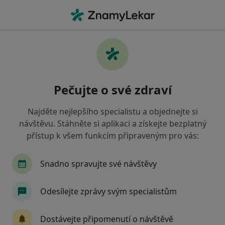
Hla
Brno-Žabovřesky, Brno, jihomoravský
Filtry
Mapa
Brno-Žabovřesky Brno
Pečujte o své zdraví
Jak řadíme výsledky vyhledávání?
Najděte nejlepšího specialistu a objednejte si
návštěvu. Stáhněte si aplikaci a získejte bezplatný
Jakého specialistu hledáte?
přístup k všem funkcím připraveným pro vás:
Zubař
Praktický lékař
Fyzioterapeut
Snadno spravujte své návštěvy
Odesílejte zprávy svým specialistům
Dostávejte připomenutí o návštěvě