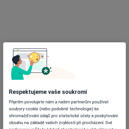
Mgr. Monika Nejezchlebová
·
Více
Psychoterapeut
Vodova 35, Brno
•
Mapa
terapie@nejezchlebova.cz
Individuální konzultace/terapie
1 300 Kč
Tento specialista nenabízí online rezervaci termínu na této adrese.
Respektujeme vaše soukromí
Rezervovat termín
Přijetím povolujete nám a našim partnerům používat
soubory cookie (nebo podobné technologie) ke
shromažďování údajů pro statistické účely a poskytování
obsahu na základě vašich zvyklostí při procházení. Své