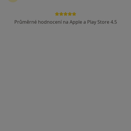
Průměrné hodnocení na Apple a Play Store 4.5
Mgr. Pavla Urbášková
·
Více
Psycholog, Terapeut, Kouč
2 názory
Adresa
Online
Havlišova 15, Brno
•
Mapa
Psychologické poradenství Brno
Psychologická konzultace (50 minut)
900 Kč
Tento specialista nenabízí online rezervaci termínu na této adrese.
Rezervovat termín