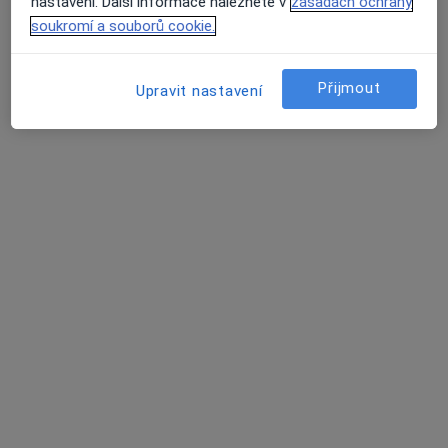
Tento specialista nenabízí online rezervaci termínu na této adrese.
nastavení. Další informace naleznete v
zásadách ochrany
soukromí a souborů cookie.
Rezervovat termín
Přijmout
Upravit nastavení
MUDr. Olga Šejnohová
Zubař
8 názorů
Studentská 1699/4, Žďár nad Sázavou
•
Mapa
Poliklinika Žďár nad Sázavou
Tento specialista nenabízí online rezervaci termínu na této adrese.