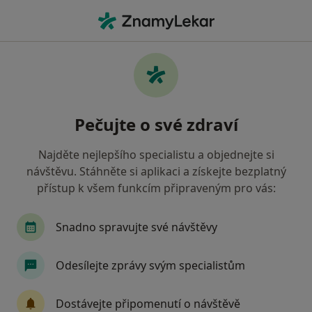
Hla
Zubař • Žďár nad Sázavou, vysočina
Filtry
• 1
Mapa
Doporučení zubaři s Vojenská zdravotní
Pečujte o své zdraví
pojišťovna ČR Žďár nad Sázavou
Jak řadíme výsledky vyhledávání?
Najděte nejlepšího specialistu a objednejte si
návštěvu. Stáhněte si aplikaci a získejte bezplatný
přístup k všem funkcím připraveným pro vás:
Snadno spravujte své návštěvy
Odesílejte zprávy svým specialistům
MUDr. Jan Šmídek
Dostávejte připomenutí o návštěvě
Zubař