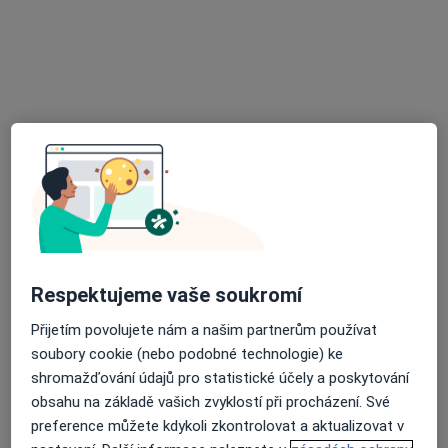
Ordinace zubního lékaře
Tento specialista nenabízí online rezervaci termínu na této adrese.
Rezervovat termín
Respektujeme vaše soukromí
MUDr. Hana Červinková
Přijetím povolujete nám a našim partnerům používat
Zubař
soubory cookie (nebo podobné technologie) ke
15 názorů
shromažďování údajů pro statistické účely a poskytování
Varhánkova 227, Polná
•
Mapa
obsahu na základě vašich zvyklostí při procházení. Své
Praktická zubní lékařka
preference můžete kdykoli zkontrolovat a aktualizovat v