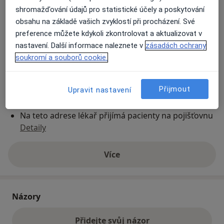
shromažďování údajů pro statistické účely a poskytování
obsahu na základě vašich zvyklostí při procházení. Své
Přiblížit mapu
se otevře v nové záložce
preference můžete kdykoli zkontrolovat a aktualizovat v
nastavení. Další informace naleznete v
zásadách ochrany
Dostupnost
soukromí a souborů cookie.
Na této adrese online kalendář není aktivní
Co mám v takové situaci udělat?
Přijmout
Upravit nastavení
Způsoby platby (soukromé návštěvy)
Na teto adrese lékař přijímá pacienty na pojišťovnu
Detaily
Více
o adrese
Názory
Přidejte svůj názor