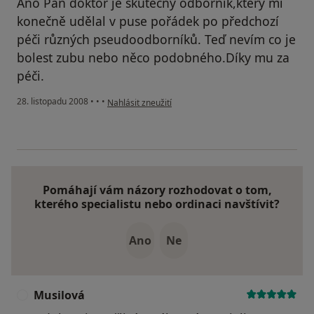
Ano Pan doktor je skutečný odborník,který mi
konečně udělal v puse pořádek po předchozí
péči různých pseudoodborníků. Teď nevím co je
bolest zubu nebo něco podobného.Díky mu za
péči.
podle názoru uživatele Macek Jiří
28. listopadu 2008
•
•
•
Nahlásit zneužití
Pomáhají vám názory rozhodovat o tom,
kterého specialistu nebo ordinaci navštívit?
Ano
Ne
Musilová
M