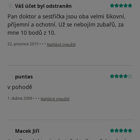
Váš účet byl odstraněn
Pan doktor a sestřička jsou oba velmi šikovní,
příjemní a ochotní. Už se nebojím zubařů, za
mne 10 bodů z 10.
podle názoru uživatele Váš účet byl odstraněn
22. prosince 2015
•
•
•
Nahlásit zneužití
puntas
P
v pohodě
podle názoru uživatele puntas
1. dubna 2009
•
•
•
Nahlásit zneužití
Macek Jiří
M