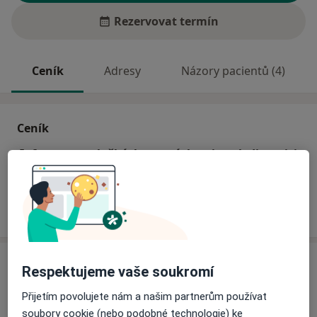
Rezervovat termín
Ceník
Adresy
Názory pacientů (4)
Ceník
Informace o službách a cenách nejsou k dispozici
Tento specialista ještě nepřidával žádné informace o
svých službách.
Adresa
Respektujeme vaše soukromí
Poliklinika Žďár nad Sázavou
Přijetím povolujete nám a našim partnerům používat
Studentská 1699/4,
Žďár nad Sázavou
59101
soubory cookie (nebo podobné technologie) ke