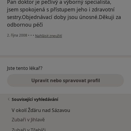
Pan doktor je pečlivý a výborný specialista,
jsem spokojená s přístupem jeho i zdravotní
sestry.Objednávací doby jsou únosné.Děkuji za
odbornou péči
podle názoru uživatele Musilová
2. října 2008
•
•
•
Nahlásit zneužití
Jste tento lékař?
Upravit nebo spravovat profil
Související vyhledávání
V okolí Žďáru nad Sázavou
Zubaři v Jihlavě
Zubaři v Třebíči