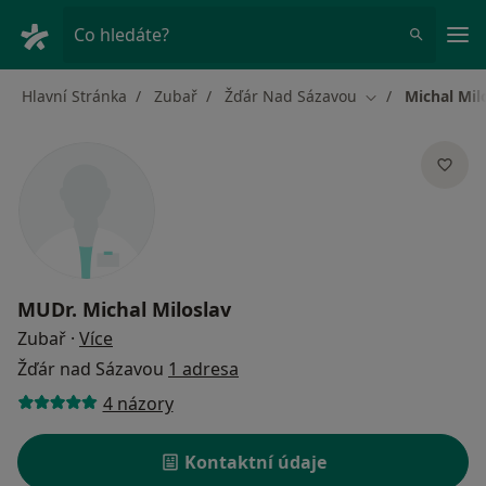
Hla
Co hledáte?
Hlavní Stránka
Zubař
Žďár Nad Sázavou
Michal Mil
Změna města
MUDr.
Michal Miloslav
o specializacích
Zubař
·
Více
Žďár nad Sázavou
1 adresa
4 názory
Kontaktní údaje