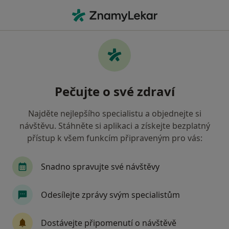
Hla
Zubař • Žďár nad Sázavou, vysočina
Filtry
• 1
Mapa
Doporučení zubaři s Oborová zdravotní
Pečujte o své zdraví
pojišťovna Žďár nad Sázavou
Jak řadíme výsledky vyhledávání?
Najděte nejlepšího specialistu a objednejte si
návštěvu. Stáhněte si aplikaci a získejte bezplatný
přístup k všem funkcím připraveným pro vás:
Snadno spravujte své návštěvy
Odesílejte zprávy svým specialistům
MUDr. Jan Šmídek
Dostávejte připomenutí o návštěvě
Zubař