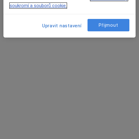
Tento specialista nenabízí online rezervaci termínu na této adrese.
soukromí a souborů cookie.
Rezervovat termín
Přijmout
Upravit nastavení
MUDr. Hana Červinková
Zubař
15 názorů
Varhánkova 227, Polná
•
Mapa
Praktická zubní lékařka
Tento specialista nenabízí online rezervaci termínu na této adrese.