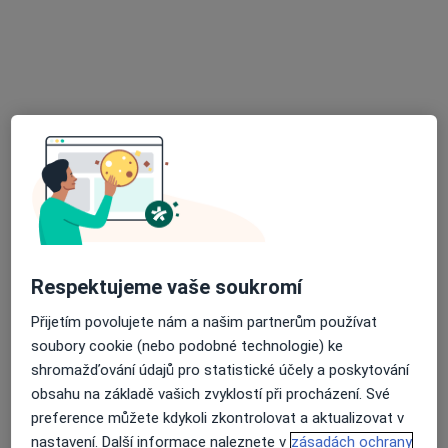
Soukromá stomatologická ordinace
Tento specialista nenabízí online rezervaci termínu na této adrese.
Rezervovat termín
Respektujeme vaše soukromí
MUDr. Ondřej Bartoš
Přijetím povolujete nám a našim partnerům používat
Zubař
soubory cookie (nebo podobné technologie) ke
22 názorů
shromažďování údajů pro statistické účely a poskytování
č.d. 310, Nové Veselí
•
Mapa
obsahu na základě vašich zvyklostí při procházení. Své
Ordinace zubního lékaře
preference můžete kdykoli zkontrolovat a aktualizovat v
nastavení. Další informace naleznete v
zásadách ochrany