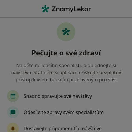
Hla
Psycholog • Žďár nad Sázavou, vysočina
Filtry
• 1
Mapa
Doporučení psychologové s Oborová
Pečujte o své zdraví
zdravotní pojišťovna Žďár nad Sázavou
Jak řadíme výsledky vyhledávání?
Najděte nejlepšího specialistu a objednejte si
návštěvu. Stáhněte si aplikaci a získejte bezplatný
přístup k všem funkcím připraveným pro vás:
Snadno spravujte své návštěvy
Odesílejte zprávy svým specialistům
Petra Píšová
Dostávejte připomenutí o návštěvě
Psycholog