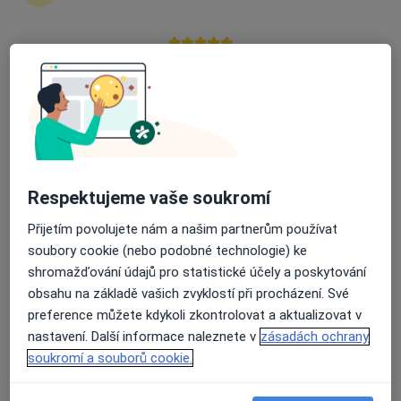
Studentská 1699/4, Žďár nad Sázavou
•
Mapa
Poliklinika Žďár nad Sázavou
Průměrné hodnocení na Apple a Play Store 4.5
Tento specialista nenabízí online rezervaci termínu na této adrese.
Rezervovat termín
Respektujeme vaše soukromí
Přijetím povolujete nám a našim partnerům používat
soubory cookie (nebo podobné technologie) ke
shromažďování údajů pro statistické účely a poskytování
obsahu na základě vašich zvyklostí při procházení. Své
preference můžete kdykoli zkontrolovat a aktualizovat v
Poliklinika Žďár nad Sázavou
nastavení. Další informace naleznete v
zásadách ochrany
·
Více
Psycholog, Alergolog, Chirurg
soukromí a souborů cookie.
38 názorů
Studentská 1699/4, Žďár nad Sázavou
•
Mapa