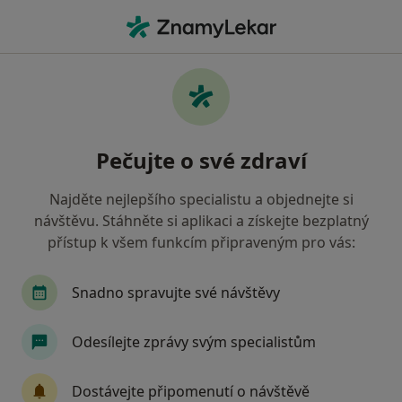
Hla
Otorinolaryngolog • Žďár nad Sázavou, vysočina
Filtry
• 1
Mapa
Doporučení otorinolaryngologové s Oborová
Pečujte o své zdraví
zdravotní pojišťovna Žďár nad Sázavou
Jak řadíme výsledky vyhledávání?
Najděte nejlepšího specialistu a objednejte si
návštěvu. Stáhněte si aplikaci a získejte bezplatný
přístup k všem funkcím připraveným pro vás:
Snadno spravujte své návštěvy
Odesílejte zprávy svým specialistům
MUDr. Karla Dvořáková
Dostávejte připomenutí o návštěvě
Otorinolaryngolog