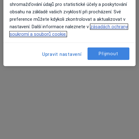
shromažďování údajů pro statistické účely a poskytování
Tento specialista nenabízí online rezervaci termínu na této adrese.
obsahu na základě vašich zvyklostí při procházení. Své
preference můžete kdykoli zkontrolovat a aktualizovat v
Rezervovat termín
nastavení. Další informace naleznete v
zásadách ochrany
soukromí a souborů cookie.
Přijmout
Upravit nastavení
Ivan Kratochvíl
Otorinolaryngolog, Internista
Žďár nad Sázavou
•
Mapa
Ordinace
Tento specialista nenabízí online rezervaci termínu na této adrese.