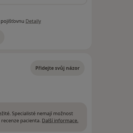
 pojišťovnu
Detaily
adrese
Přidejte svůj názor
žité. Specialisté nemají možnost
Další informace o názor
 recenze pacienta.
Další informace.