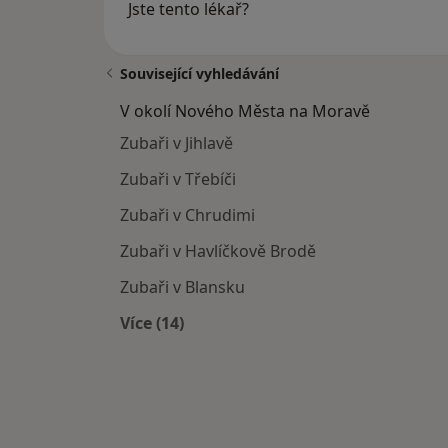
Jste tento lékař?
Související vyhledávání
V okolí Nového Města na Moravě
Zubaři v Jihlavě
Zubaři v Třebíči
Zubaři v Chrudimi
Zubaři v Havlíčkově Brodě
Zubaři v Blansku
Více (14)
Více v kategorii: V okolí Nového Měs