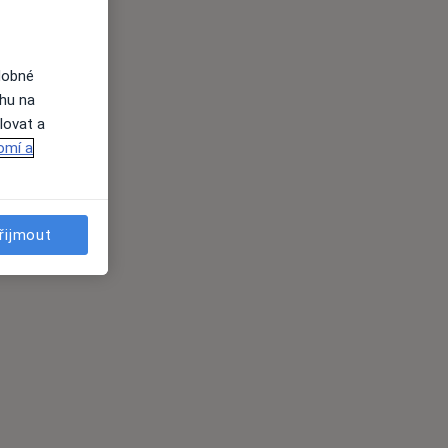
dobné
ahu na
lovat a
omí a
řijmout