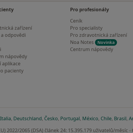
cienty
Pro profesionály
Ceník
nická zařízení
Pro specialisty
 a odpovědi
Pro zdravotnická zařízení
Noa Notes
Novinka
i
Centrum nápovědy
um nápovědy
 aplikace
ro pacienty
záložce
 v nové záložce
e otevře v nové záložce
se otevře v nové záložce
se otevře v nové záložce
se otevře v nové záložce
se otevře v nové záložc
se otevře v nov
se otevře
se 
Italia
,
Deutschland
,
Česko
,
Portugal
,
México
,
Chile
,
Brasil
,
A
U) 2022/2065 (DSA) článek 24: 15.395.179 uživatelů/měsíc -