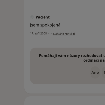
Pacient
Jsem spokojená
podle názoru uživatele Pacient
17. září 2008
•
•
•
Nahlásit zneužití
Pomáhají vám názory rozhodovat o 
ordinaci na
Ano