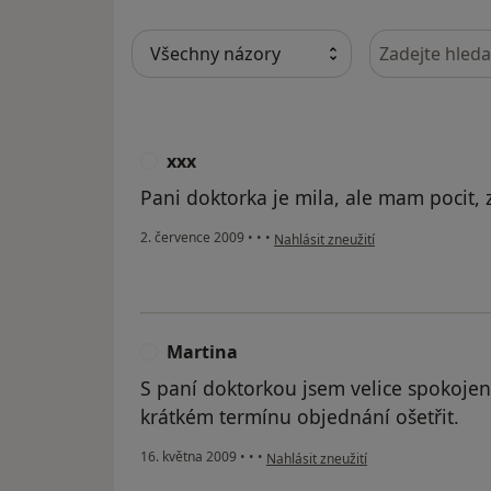
Hledejte v ná
xxx
X
Pani doktorka je mila, ale mam pocit, z
podle názoru uživatele xxx
2. července 2009
•
•
•
Nahlásit zneužití
Martina
M
S paní doktorkou jsem velice spokoje
krátkém termínu objednání ošetřit.
podle názoru uživatele Martina
16. května 2009
•
•
•
Nahlásit zneužití