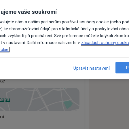
ujeme vaše soukromí
ách nejsou k dispozici
ovolujete nám a našim partnerům používat soubory cookie (nebo po
ádné informace o svých službách.
e) ke shromažďování údajů pro statistické účely a poskytování obs
ich zvyklostí při procházení. Své preference můžete kdykoli zkontro
t v nastavení. Další informace naleznete v
zásadách ochrany soukr
okie.
P
Upravit nastavení
231
 mapu
 otevře v nové záložce
ní