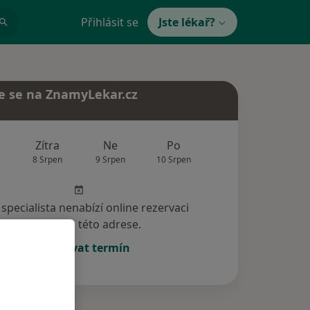
Přihlásit se
Jste lékař?
e se na ZnamyLekar.cz
Zítra
Ne
Po
Út
St
8 Srpen
9 Srpen
10 Srpen
11 Srpen
12 Srp
specialista nenabízí online rezervaci
termínu na této adrese.
Rezervovat termín