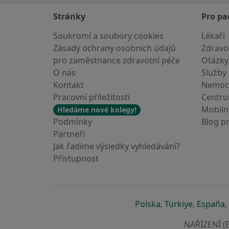
Stránky
Pro pa
Soukromí a soubory cookies
Lékaři
Zásady ochrany osobních údajů
Zdravot
pro zaměstnance zdravotní péče
Otázky
O nás
Služby
Kontakt
Nemoc
Pracovní příležitosti
Centr
Mobilní
Hledáme nové kolegy!
Podmínky
Blog p
Partneři
Jak řadíme výsledky vyhledávání?
Přístupnost
se otevře v nové 
se otevře
s
Polska
,
Türkiye
,
España
,
NAŘÍZENÍ (E