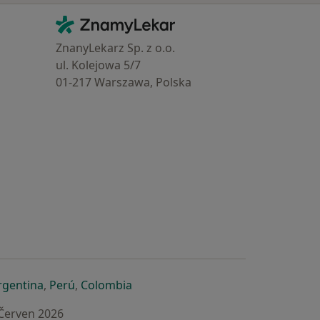
Kontakt
ZnamyLekar - Hlavní stránka
ZnanyLekarz Sp. z o.o.
ul. Kolejowa 5/7
01-217 Warszawa, Polska
e
é záložce
 v nové záložce
otevře v nové záložce
se otevře v nové záložce
se otevře v nové záložce
se otevře v nové záložce
rgentina
,
Perú
,
Colombia
 Červen 2026