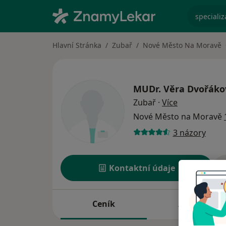
specializ
Hlavní Stránka
Zubař
Nové Město Na Moravě
MUDr.
Věra Dvořáko
o specializac
Zubař
·
Více
Nové Město na Moravě
3 názory
Kontaktní údaje
Ceník
Adresy