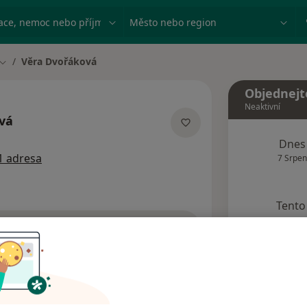
ace, nemoc nebo příjmení
Město nebo region
Věra Dvořáková
Změna města
Objednejt
Neaktivní
vá
ích
Dnes
1 adresa
7 Srpen
Tento 
Rezervovat termín
Názory pacientů (3)