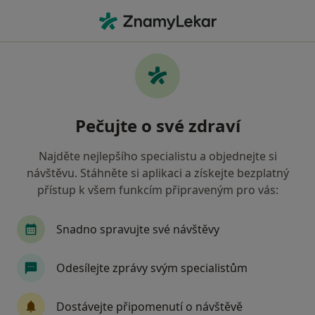
Hla
Zubař • Nové Město na Moravě, vysočina
Filtry
• 1
Mapa
Doporučení zubaři s Oborová zdravotní
Pečujte o své zdraví
pojišťovna Nové Město na Moravě
Jak řadíme výsledky vyhledávání?
Najděte nejlepšího specialistu a objednejte si
návštěvu. Stáhněte si aplikaci a získejte bezplatný
přístup k všem funkcím připraveným pro vás:
Snadno spravujte své návštěvy
Odesílejte zprávy svým specialistům
MUDr. Jan Šmídek
Dostávejte připomenutí o návštěvě
Zubař