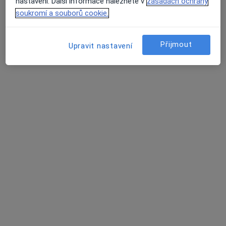
Tento specialista nenabízí online rezervaci termínu na této adrese.
nastavení. Další informace naleznete v
zásadách ochrany
soukromí a souborů cookie.
Rezervovat termín
Přijmout
Upravit nastavení
MUDr. Leona Kašparová
Zubař
6 názorů
Janáčkova 523, Polička
•
Mapa
Sam. ordinace PL - stomatologa
Tento specialista nenabízí online rezervaci termínu na této adrese.