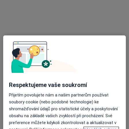
Sam. ordinace PL - stomatologa
Tento specialista nenabízí online rezervaci termínu na této adrese.
Rezervovat termín
Respektujeme vaše soukromí
MUDr. Zdeňka Bajerová
Přijetím povolujete nám a našim partnerům používat
Zubař
soubory cookie (nebo podobné technologie) ke
7 názorů
shromažďování údajů pro statistické účely a poskytování
Vratislavovo náměstí 12, Nové Město na Moravě
•
Mapa
obsahu na základě vašich zvyklostí při procházení. Své
Soukromá stomatologická ordinace
preference můžete kdykoli zkontrolovat a aktualizovat v