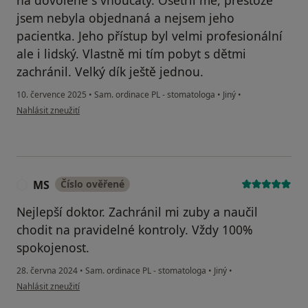
na dovolené s vnoučaty. Ošetřil mě, přestože
jsem nebyla objednaná a nejsem jeho
pacientka. Jeho přístup byl velmi profesionální
ale i lidský. Vlastně mi tím pobyt s dětmi
zachránil. Velký dík ještě jednou.
10. července 2025
•
Sam. ordinace PL - stomatologa
•
Jiný
•
podle názoru uživatele Martina
Nahlásit zneužití
MS
Číslo ověřené
M
Nejlepší doktor. Zachránil mi zuby a naučil
chodit na pravidelné kontroly. Vždy 100%
spokojenost.
28. června 2024
•
Sam. ordinace PL - stomatologa
•
Jiný
•
podle názoru uživatele MS
Nahlásit zneužití