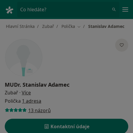
Hla
Co hledáte?
Hlavní Stránka
Zubař
Polička
Stanislav Adamec
Změna města
MUDr.
Stanislav Adamec
o specializacích
Zubař
·
Více
Polička
1 adresa
13 názorů
Kontaktní údaje