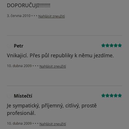
DOPORUČUJI!!!!!!!!
podle názoru uživatele Váš účet byl odstraněn
3. června 2010
•
•
•
Nahlásit zneužití
Petr
P
Vnikajicí. Přes půl republiky k němu jezdíme.
podle názoru uživatele Petr
10. dubna 2009
•
•
•
Nahlásit zneužití
Místečtí
M
Je sympatický, příjemný, citlivý, prostě
profesionál.
podle názoru uživatele Místečtí
10. dubna 2009
•
•
•
Nahlásit zneužití