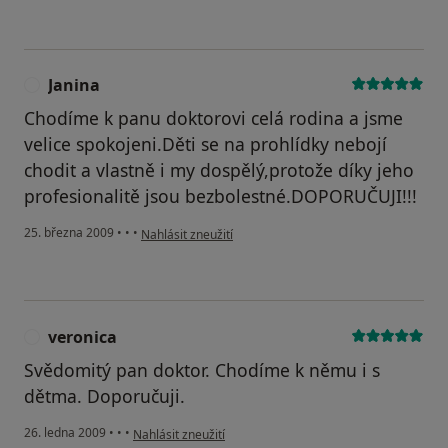
Janina
J
Chodíme k panu doktorovi celá rodina a jsme
velice spokojeni.Děti se na prohlídky nebojí
chodit a vlastně i my dospělý,protože díky jeho
profesionalitě jsou bezbolestné.DOPORUČUJI!!!
podle názoru uživatele Janina
25. března 2009
•
•
•
Nahlásit zneužití
veronica
V
Svědomitý pan doktor. Chodíme k němu i s
dětma. Doporučuji.
podle názoru uživatele veronica
26. ledna 2009
•
•
•
Nahlásit zneužití