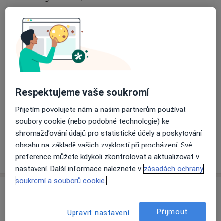
Přiblížit mapu
se otevře v nové záložce
Dostupnost
Na této adrese online kalendář není aktivní
Co mám v takové situaci udělat?
Respektujeme vaše soukromí
Způsoby platby (soukromé návštěvy)
Přijetím povolujete nám a našim partnerům používat
Na teto adrese lékař přijímá pacienty na pojišťovnu
soubory cookie (nebo podobné technologie) ke
Detaily
shromažďování údajů pro statistické účely a poskytování
obsahu na základě vašich zvyklostí při procházení. Své
Více
o adrese
preference můžete kdykoli zkontrolovat a aktualizovat v
nastavení. Další informace naleznete v
zásadách ochrany
soukromí a souborů cookie.
Názory
Přijmout
Upravit nastavení
Přidejte svůj názor