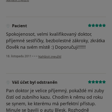
Nahlásit zneužití
Pacient
Spokojenosot, velmi kvalifikovaný doktor,
příjemné sestřičky, bezbolestné zákroky, zkrátka
člověk na svém místě :) Doporučuji!!!!!!
podle názoru uživatele Pacient
18. listopadu 2011
•
•
•
Nahlásit zneužití
Váš účet byl odstraněn
Pan doktor je velice příjemný, pokaždé mi zuby
čistí od zubního kazu. Chodím k němu od roku
se synem, ke kterému má perfektní přístup.
Minule se bavili o autu Blesk. Rozhodně