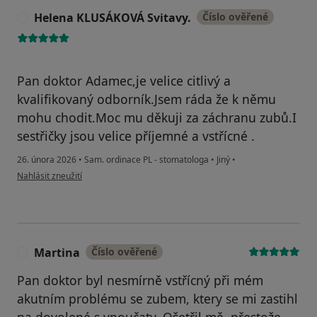
Helena KLUSÁKOVÁ Svitavy.
Číslo ověřené
H
Pan doktor Adamec,je velice citlivý a
kvalifikovaný odborník.Jsem ráda že k němu
mohu chodit.Moc mu děkuji za záchranu zubů.I
sestřičky jsou velice příjemné a vstřícné .
26. února 2026
•
Sam. ordinace PL - stomatologa
•
Jiný
•
podle názoru uživatele Helena KLUSÁKOVÁ Svitavy.
Nahlásit zneužití
Martina
Číslo ověřené
M
Pan doktor byl nesmírně vstřícný při mém
akutním problému se zubem, ktery se mi zastihl