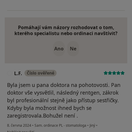
Pomáhají vám názory rozhodovat o tom,
kterého specialistu nebo ordinaci navštívit?
Ano
Ne
L.F.
Číslo ověřené
L
Byla jsem u pana doktora na pohotovosti. Pan
doktor vše vysvětlil, následný rentgen, zákrok
byl profesionální stejně jako přístup sestřičky.
Kdyby byla možnost ihned bych se
zaregistrovala.Bohužel není .
8. června 2024
•
Sam. ordinace PL - stomatologa
•
Jiný
•
podle názoru uživatele L.F.