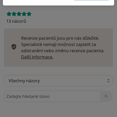
13 názorů
Recenze pacientů jsou pro nás důležité.
Specialisté nemají možnost zaplatit za
odstranění nebo změnu recenze pacienta.
Další informace o názorech
Další informace.
Hledejte v názorech