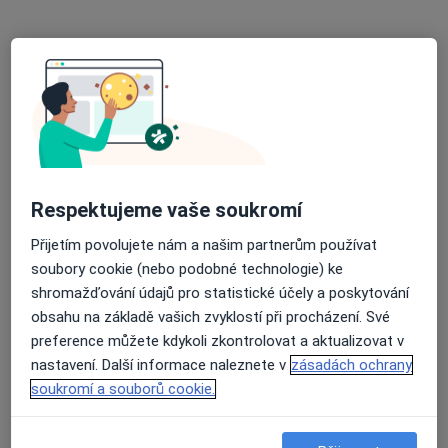
Internista, Gastroenterolog
Studentská 7, Žďár nad Sázavou
•
Mapa
MUDr. František Kazda - gastroenterologie, s.r.o.
Tato klinika nemá specialisty s dostupnými termíny v online kalendáři
Zobrazit profil
Respektujeme vaše soukromí
Přijetím povolujete nám a našim partnerům používat
soubory cookie (nebo podobné technologie) ke
shromažďování údajů pro statistické účely a poskytování
obsahu na základě vašich zvyklostí při procházení. Své
preference můžete kdykoli zkontrolovat a aktualizovat v
nastavení. Další informace naleznete v
zásadách ochrany
MUDr. Oldřich Sáblík
soukromí a souborů cookie.
Internista, Praktický lékař
4 názory