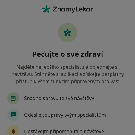
Hla
Internista • Nové Město na Moravě, vysočina
Filtry
• 1
Mapa
Doporučení internisté s Oborová zdravotní
Pečujte o své zdraví
pojišťovna Nové Město na Moravě
Jak řadíme výsledky vyhledávání?
Najděte nejlepšího specialistu a objednejte si
návštěvu. Stáhněte si aplikaci a získejte bezplatný
přístup k všem funkcím připraveným pro vás:
Snadno spravujte své návštěvy
Odesílejte zprávy svým specialistům
MUDr. Zdeněk Pejchal
Dostávejte připomenutí o návštěvě
Internista