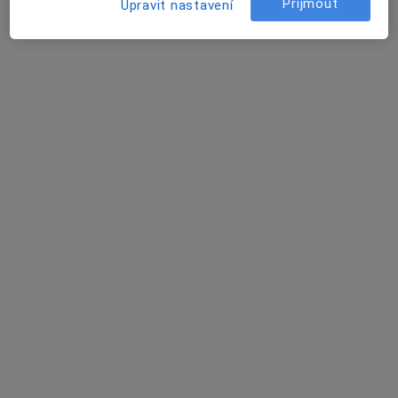
Přijmout
Upravit nastavení
Zahradní 580, Bystřice nad Pernštejnem
•
Mapa
Poliklinika Města Bystřice n.P. s.r.o.
Tento specialista nenabízí online rezervaci termínu na této adrese.
Rezervovat termín
Rostislav Stríž
Internista, Onkolog
6 názorů
Studentská 1699/4, Žďár nad Sázavou
•
Mapa