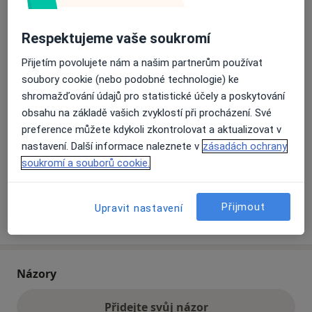
Respektujeme vaše soukromí
Přiblížit mapu
se otevře v nové záložce
Přijetím povolujete nám a našim partnerům používat
Dostupnost
soubory cookie (nebo podobné technologie) ke
Na této adrese online kalendář není aktivní
shromažďování údajů pro statistické účely a poskytování
Co mám v takové situaci udělat?
obsahu na základě vašich zvyklostí při procházení. Své
preference můžete kdykoli zkontrolovat a aktualizovat v
Způsoby platby (soukromé návštěvy)
nastavení. Další informace naleznete v
zásadách ochrany
Na teto adrese lékař přijímá pacienty na pojišťovnu
soukromí a souborů cookie.
Detaily
Přijmout
Upravit nastavení
Více
o adrese
Názory
Přidejte svůj názor