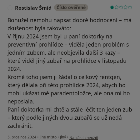
Rostislav Šmíd
Číslo ověřené
R
Bohužel nemohu napsat dobré hodnocení – má
zkušenost byla takováto:
V říjnu 2024 jsem byl u paní doktorky na
preventivní prohlídce – viděla jeden problém s
jedním zubem, ale neobjevila další 3 kazy –
které viděl jiný zubař na prohlídce v listopadu
2024.
Kromě toho jsem ji žádal o celkový rentgen,
který dělala při této prohlídce 2024, abych ho
mohl ukázat mé paradentoložce, ale ona mi ho
neposlala.
Paní doktorka mi chtěla stále léčit ten jeden zub
– který podle jiných dvou zubařů se už nedá
zachránit.
podle názoru uživatele Rostislav Šmíd
5. prosince 2024
•
jiné místo
•
Jiný
•
Nahlásit zneužití