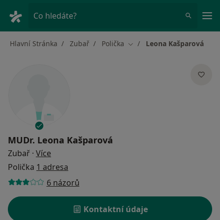
Hla
Co hledáte?
Hlavní Stránka
Zubař
Polička
Leona Kašparová
Změna města
MUDr.
Leona Kašparová
o specializacích
Zubař
·
Více
Polička
1 adresa
6 názorů
Kontaktní údaje