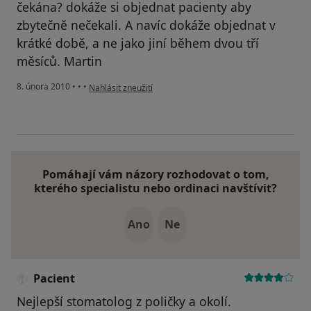
čekána? dokáže si objednat pacienty aby
zbytečně nečekali. A navíc dokáže objednat v
krátké době, a ne jako jiní během dvou tří
měsíců. Martin
podle názoru uživatele Pacient
8. února 2010
•
•
•
Nahlásit zneužití
Pomáhají vám názory rozhodovat o tom,
kterého specialistu nebo ordinaci navštívit?
Ano
Ne
Pacient
Nejlepší stomatolog z poličky a okolí.