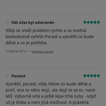
Váš účet byl odstraněn
Vždy se snaží problém rychle a co možná
bezbolestně vyřešit.Poradí a vysvětlí co bude
dělat a co je potřeba.
podle názoru uživatele Váš účet byl odstraněn
5. března 2012
•
•
•
Nahlásit zneužití
Pacient
Vysvětlí, poradí, vždy řekne co bude dělat a
proč, sice to něco stojí, ale stojí to za to, navíc
léčí. Výborně vrtá a ještě lépe trhá zuby - když
už je třeba a není jiná možnost. A prázdná