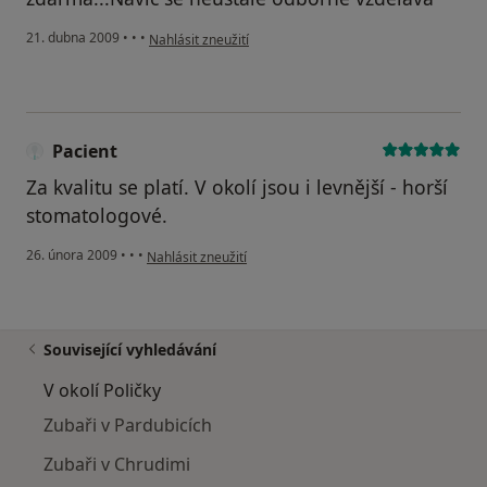
podle názoru uživatele Spokojená pacientka
21. dubna 2009
•
•
•
Nahlásit zneužití
Pacient
Za kvalitu se platí. V okolí jsou i levnější - horší
stomatologové.
podle názoru uživatele Pacient
26. února 2009
•
•
•
Nahlásit zneužití
Související vyhledávání
V okolí Poličky
Zubaři v Pardubicích
Zubaři v Chrudimi