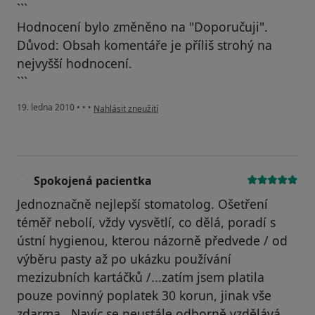
```
Hodnocení bylo změněno na "Doporučuji".
Důvod: Obsah komentáře je příliš strohý na
nejvyšší hodnocení.
```
podle názoru uživatele Pacient
19. ledna 2010
•
•
•
Nahlásit zneužití
Spokojená pacientka
S
Jednoznačně nejlepší stomatolog. Ošetření
téměř nebolí, vždy vysvětlí, co dělá, poradí s
ústní hygienou, kterou názorně předvede / od
výběru pasty až po ukázku používání
mezizubních kartáčků /...zatím jsem platila
pouze povinný poplatek 30 korun, jinak vše
zdarma...Navíc se neustále odborně vzdělává