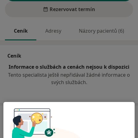
Rezervovat termín
Ceník
Adresy
Názory pacientů (6)
Ceník
Informace o službách a cenách nejsou k dispozici
Tento specialista ještě nepřidával žádné informace o
svých službách.
Adresa
Sam. ordinace PL - stomatologa
Janáčkova 523,
Polička
57201