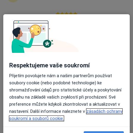
Rezervovat termín
Průměrné hodnocení na Apple a Play Store 4.5
Ceník
Adresy
Názory pacientů (1)
Ceník
Informace o službách a cenách nejsou k dispozici
Respektujeme vaše soukromí
Tento specialista ještě nepřidával žádné informace o
Přijetím povolujete nám a našim partnerům používat
svých službách.
soubory cookie (nebo podobné technologie) ke
shromažďování údajů pro statistické účely a poskytování
obsahu na základě vašich zvyklostí při procházení. Své
preference můžete kdykoli zkontrolovat a aktualizovat v
Adresa
nastavení. Další informace naleznete v
zásadách ochrany
soukromí a souborů cookie.
Sam. ordinace PL - stomatologa
1. máje 606,
Polička
57201