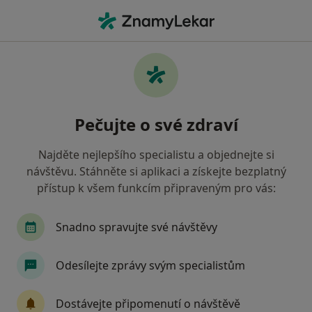
Hla
Co hledáte?
Hlavní Stránka
Zubař
Polička
Oldřich Zeman
Změna města
Pečujte o své zdraví
Najděte nejlepšího specialistu a objednejte si
návštěvu. Stáhněte si aplikaci a získejte bezplatný
přístup k všem funkcím připraveným pro vás:
MUDr.
Oldřich Zeman
o specializacích
Zubař
·
Více
Snadno spravujte své návštěvy
Polička
1 adresa
1 názor
Odesílejte zprávy svým specialistům
Kontaktní údaje
Dostávejte připomenutí o návštěvě