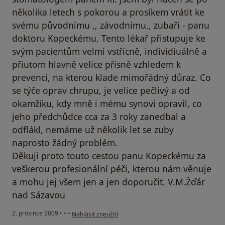
několika letech s pokorou a prosíkem vrátit ke
svému původnímu ,, závodnímu,, zubaři - panu
doktoru Kopeckému. Tento lékař přistupuje ke
svým pacientům velmi vstřícně, individiuálně a
přiutom hlavně velice přísně vzhledem k
prevenci, na kterou klade mimořádný důraz. Co
se týče oprav chrupu, je velice pečlivý a od
okamžiku, kdy mně i mému synovi opravil, co
jeho předchůdce cca za 3 roky zanedbal a
odflákl, nemáme už několik let se zuby
naprosto žádný problém.
Děkuji proto touto cestou panu Kopeckému za
veškerou profesionální péči, kterou nám věnuje
a mohu jej všem jen a jen doporučit. V.M.Žďár
nad Sázavou
podle názoru uživatele Pacient
2. prosince 2009
•
•
•
Nahlásit zneužití