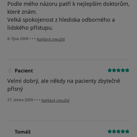
Podle mého názoru patří k nejlepším doktorům,
které znám.
Velká spokojenost z hlediska odborného a
lidského přístupu.
podle názoru uživatele Marie
8. října 2009
•
•
•
Nahlásit zneužití
Pacient
Velmi dobrý, ale někdy na pacienty zbytečně
přísný
podle názoru uživatele Pacient
27. února 2009
•
•
•
Nahlásit zneužití
Tomáš
T