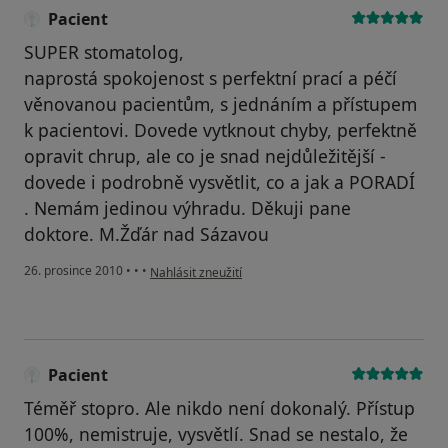
Pacient
SUPER stomatolog,
naprostá spokojenost s perfektní prací a péčí
věnovanou pacientům, s jednáním a přístupem
k pacientovi. Dovede vytknout chyby, perfektně
opravit chrup, ale co je snad nejdůležitější -
dovede i podrobně vysvětlit, co a jak a PORADÍ
. Nemám jedinou výhradu. Děkuji pane
doktore. M.Žďár nad Sázavou
podle názoru uživatele Pacient
26. prosince 2010
•
•
•
Nahlásit zneužití
Pacient
Téměř stopro. Ale nikdo není dokonalý. Přístup
100%, nemistruje, vysvětlí. Snad se nestalo, že