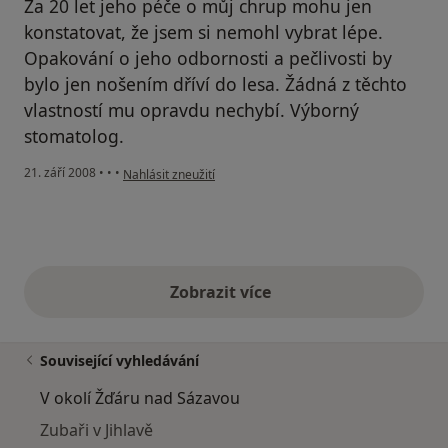
Za 20 let jeho péče o můj chrup mohu jen
konstatovat, že jsem si nemohl vybrat lépe.
Opakování o jeho odbornosti a pečlivosti by
bylo jen nošením dříví do lesa. Žádná z těchto
vlastností mu opravdu nechybí. Výborný
stomatolog.
podle názoru uživatele Váš účet byl odstraněn
21. září 2008
•
•
•
Nahlásit zneužití
Zobrazit více
výše uvedené názory
Související vyhledávání
V okolí Žďáru nad Sázavou
Zubaři v Jihlavě