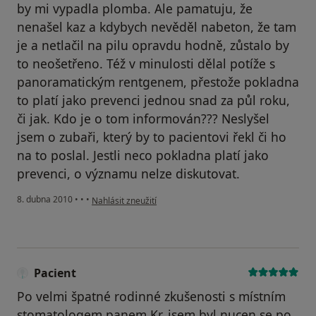
by mi vypadla plomba. Ale pamatuju, že
nenašel kaz a kdybych nevěděl nabeton, že tam
je a netlačil na pilu opravdu hodně, zůstalo by
to neošetřeno. Též v minulosti dělal potíže s
panoramatickým rentgenem, přestože pokladna
to platí jako prevenci jednou snad za půl roku,
či jak. Kdo je o tom informován??? Neslyšel
jsem o zubaři, který by to pacientovi řekl či ho
na to poslal. Jestli neco pokladna platí jako
prevenci, o významu nelze diskutovat.
podle názoru uživatele Pacient
8. dubna 2010
•
•
•
Nahlásit zneužití
Pacient
Po velmi špatné rodinné zkušenosti s místním
stomatologem panem Kr. jsem byl nucen se po