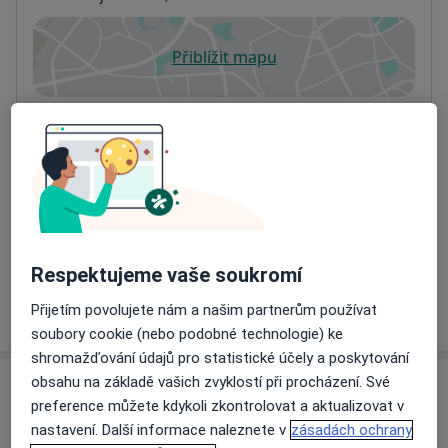
Přiblížit mapu
se otevře v nové záložce
Dostupnost
Na této adrese online kalendář není aktivní
Co mám v takové situaci udělat?
Způsoby platby (soukromé návštěvy)
Na teto adrese lékař přijímá pacienty na pojišťovnu
Detaily
Respektujeme vaše soukromí
Více
Přijetím povolujete nám a našim partnerům používat
o adrese
soubory cookie (nebo podobné technologie) ke
shromažďování údajů pro statistické účely a poskytování
obsahu na základě vašich zvyklostí při procházení. Své
Názory
preference můžete kdykoli zkontrolovat a aktualizovat v
nastavení. Další informace naleznete v
zásadách ochrany
Přidejte svůj názor