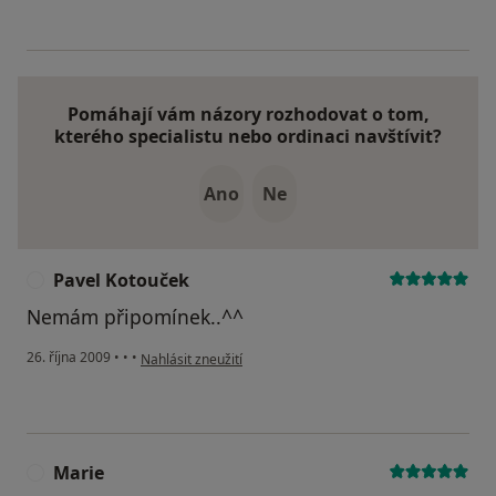
Pomáhají vám názory rozhodovat o tom,
kterého specialistu nebo ordinaci navštívit?
Ano
Ne
Pavel Kotouček
P
Nemám připomínek..^^
podle názoru uživatele Pavel Kotouček
26. října 2009
•
•
•
Nahlásit zneužití
Marie
M