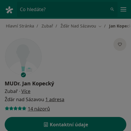
Hla
Co hledáte?
Hlavní Stránka
Zubař
Žďár Nad Sázavou
Jan Kopec
Změna města
MUDr.
Jan Kopecký
o specializacích
Zubař
·
Více
Žďár nad Sázavou
1 adresa
14 názorů
Kontaktní údaje