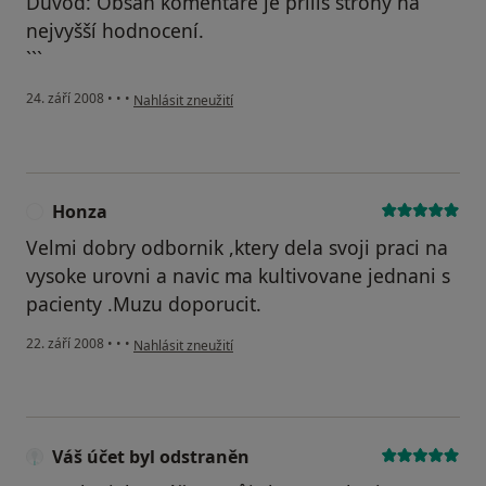
Důvod: Obsah komentáře je příliš strohý na
nejvyšší hodnocení.
```
podle názoru uživatele Z.M.
24. září 2008
•
•
•
Nahlásit zneužití
Honza
H
Velmi dobry odbornik ,ktery dela svoji praci na
vysoke urovni a navic ma kultivovane jednani s
pacienty .Muzu doporucit.
podle názoru uživatele Honza
22. září 2008
•
•
•
Nahlásit zneužití
Váš účet byl odstraněn