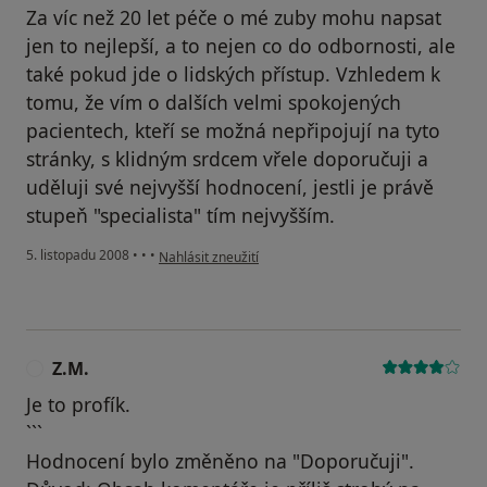
Za víc než 20 let péče o mé zuby mohu napsat
jen to nejlepší, a to nejen co do odbornosti, ale
také pokud jde o lidských přístup. Vzhledem k
tomu, že vím o dalších velmi spokojených
pacientech, kteří se možná nepřipojují na tyto
stránky, s klidným srdcem vřele doporučuji a
uděluji své nejvyšší hodnocení, jestli je právě
stupeň "specialista" tím nejvyšším.
podle názoru uživatele Tomáš
5. listopadu 2008
•
•
•
Nahlásit zneužití
Z.M.
Z
Je to profík.
```
Hodnocení bylo změněno na "Doporučuji".