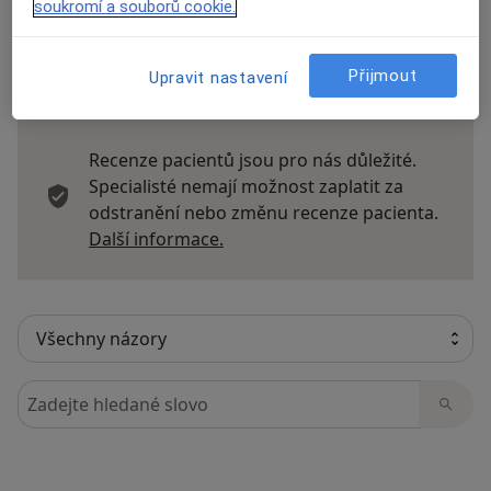
soukromí a souborů cookie.
Přijmout
Upravit nastavení
14 názorů
Recenze pacientů jsou pro nás důležité.
Specialisté nemají možnost zaplatit za
odstranění nebo změnu recenze pacienta.
Další informace o názorech
Další informace.
Hledejte v názorech