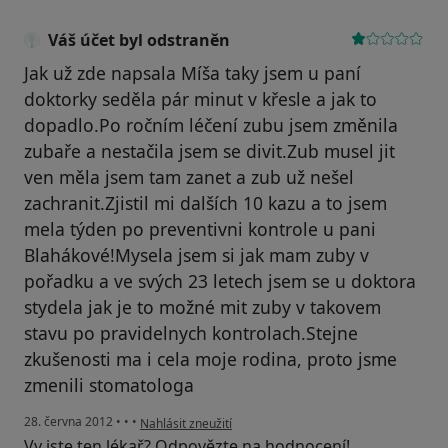
Váš účet byl odstraněn
Jak už zde napsala Míša taky jsem u paní
doktorky seděla pár minut v křesle a jak to
dopadlo.Po ročním léčení zubu jsem změnila
zubaře a nestačila jsem se divit.Zub musel jit
ven měla jsem tam zanet a zub už nešel
zachranit.Zjistil mi dalších 10 kazu a to jsem
mela týden po preventivni kontrole u pani
Blahákové!Mysela jsem si jak mam zuby v
pořadku a ve svých 23 letech jsem se u doktora
stydela jak je to možné mit zuby v takovem
stavu po pravidelnych kontrolach.Stejne
zkušenosti ma i cela moje rodina, proto jsme
zmenili stomatologa
podle názoru uživatele Váš účet byl odstraněn
28. června 2012
•
•
•
Nahlásit zneužití
Vy jste ten lékař? Odpovězte na hodnocení!