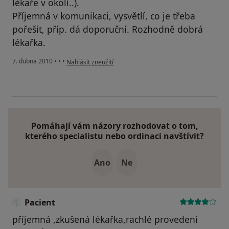
lékaře v okolí..).
Příjemná v komunikaci, vysvětlí, co je třeba
pořešit, příp. dá doporuční. Rozhodně dobrá
lékařka.
podle názoru uživatele Pacient
7. dubna 2010
•
•
•
Nahlásit zneužití
Pomáhají vám názory rozhodovat o tom,
kterého specialistu nebo ordinaci navštívit?
Ano
Ne
Pacient
příjemná ,zkušená lékařka,rachlé provedení