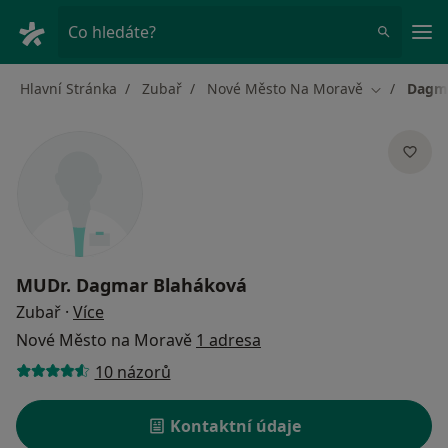
Hla
Co hledáte?
Hlavní Stránka
Zubař
Nové Město Na Moravě
Dagma
Změna měs
MUDr.
Dagmar Blaháková
o specializacích
Zubař
·
Více
Nové Město na Moravě
1 adresa
10 názorů
Kontaktní údaje