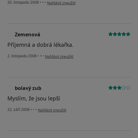
podle názoru uživatele RS
20. listopadu 2008
•
•
•
Nahlásit zneužití
Zemenová
Z
Příjemná a dobrá lékařka.
podle názoru uživatele Zemenová
2. listopadu 2008
•
•
•
Nahlásit zneužití
bolavý zub
B
Myslím, že jsou lepší
podle názoru uživatele bolavý zub
22. září 2008
•
•
•
Nahlásit zneužití