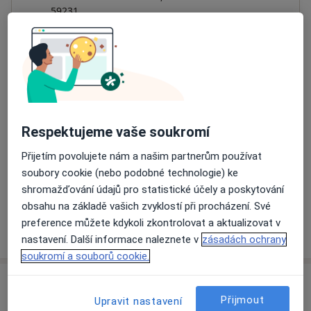
59231
Přiblížit mapu
se otevře v nové záložce
Dostupnost
Na této adrese online kalendář není aktivní
Co mám v takové situaci udělat?
Respektujeme vaše soukromí
Způsoby platby (soukromé návštěvy)
Přijetím povolujete nám a našim partnerům používat
soubory cookie (nebo podobné technologie) ke
Na teto adrese lékař přijímá pacienty na pojišťovnu
shromažďování údajů pro statistické účely a poskytování
Detaily
obsahu na základě vašich zvyklostí při procházení. Své
preference můžete kdykoli zkontrolovat a aktualizovat v
Více
o adrese
nastavení. Další informace naleznete v
zásadách ochrany
soukromí a souborů cookie.
Názory
Přijmout
Upravit nastavení