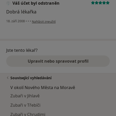
Váš účet byl odstraněn
Dobrá lékařka
podle názoru uživatele Váš účet byl odstraněn
18. září 2008
•
•
•
Nahlásit zneužití
Jste tento lékař?
Upravit nebo spravovat profil
Související vyhledávání
V okolí Nového Města na Moravě
Zubaři v Jihlavě
Zubaři v Třebíči
Zubaři v Chrudimi