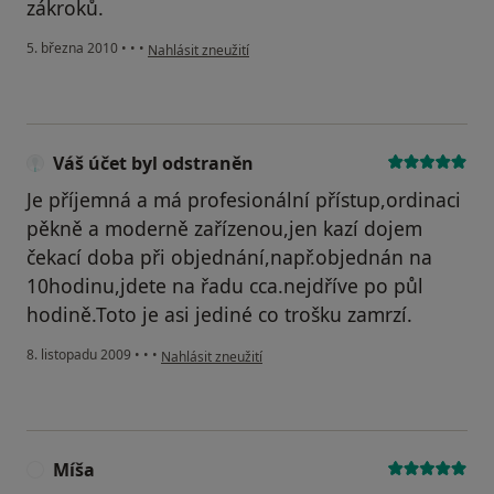
zákroků.
podle názoru uživatele Pacient
5. března 2010
•
•
•
Nahlásit zneužití
Váš účet byl odstraněn
Je příjemná a má profesionální přístup,ordinaci
pěkně a moderně zařízenou,jen kazí dojem
čekací doba při objednání,např.objednán na
10hodinu,jdete na řadu cca.nejdříve po půl
hodině.Toto je asi jediné co trošku zamrzí.
podle názoru uživatele Váš účet byl odstraněn
8. listopadu 2009
•
•
•
Nahlásit zneužití
Míša
M