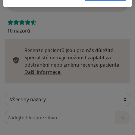
Přidejte svůj názor
10 názorů
Recenze pacientů jsou pro nás důležité.
Specialisté nemají možnost zaplatit za
odstranění nebo změnu recenze pacienta.
Další informace o názorech
Další informace.
Hledejte v názorech