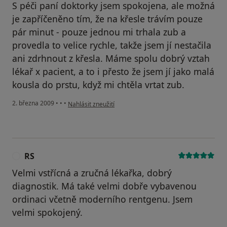
S péči paní doktorky jsem spokojena, ale možná
je zapříčeněno tím, že na křesle trávím pouze
pár minut - pouze jednou mi trhala zub a
provedla to velice rychle, takže jsem jí nestačila
ani zdrhnout z křesla. Máme spolu dobrý vztah
lékař x pacient, a to i přesto že jsem jí jako malá
kousla do prstu, když mi chtěla vrtat zub.
podle názoru uživatele Míša
2. března 2009
•
•
•
Nahlásit zneužití
RS
R
Velmi vstřícná a zručná lékařka, dobrý
diagnostik. Má také velmi dobře vybavenou
ordinaci včetně moderního rentgenu. Jsem
velmi spokojený.