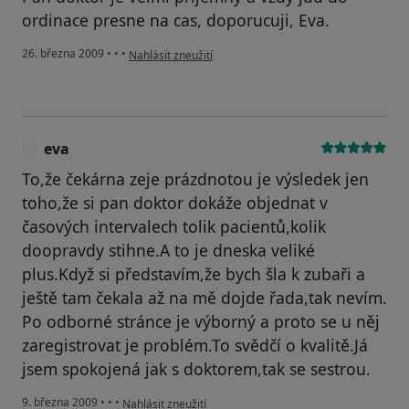
ordinace presne na cas, doporucuji, Eva.
podle názoru uživatele Pacient
26. března 2009
•
•
•
Nahlásit zneužití
eva
E
To,že čekárna zeje prázdnotou je výsledek jen
toho,že si pan doktor dokáže objednat v
časových intervalech tolik pacientů,kolik
doopravdy stihne.A to je dneska veliké
plus.Když si představím,že bych šla k zubaři a
ještě tam čekala až na mě dojde řada,tak nevím.
Po odborné stránce je výborný a proto se u něj
zaregistrovat je problém.To svědčí o kvalitě.Já
jsem spokojená jak s doktorem,tak se sestrou.
podle názoru uživatele eva
9. března 2009
•
•
•
Nahlásit zneužití