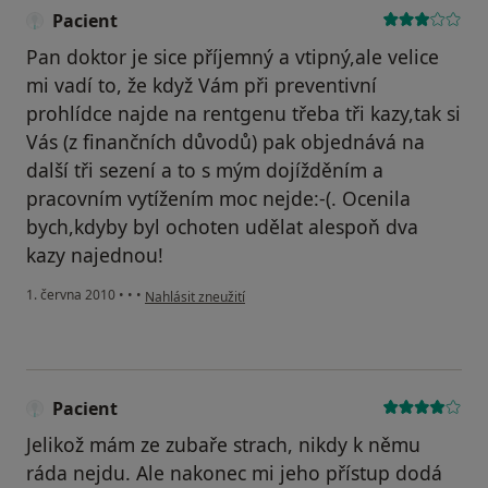
Pacient
Pan doktor je sice příjemný a vtipný,ale velice
mi vadí to, že když Vám při preventivní
prohlídce najde na rentgenu třeba tři kazy,tak si
Vás (z finančních důvodů) pak objednává na
další tři sezení a to s mým dojížděním a
pracovním vytížením moc nejde:-(. Ocenila
bych,kdyby byl ochoten udělat alespoň dva
kazy najednou!
podle názoru uživatele Pacient
1. června 2010
•
•
•
Nahlásit zneužití
Pacient
Jelikož mám ze zubaře strach, nikdy k němu
ráda nejdu. Ale nakonec mi jeho přístup dodá