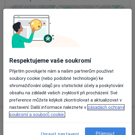
Přiblížit mapu
se otevře v nové záložce
Dostupnost
Na této adrese online kalendář není aktivní
Co mám v takové situaci udělat?
Respektujeme vaše soukromí
Způsoby platby (soukromé návštěvy)
Na teto adrese lékař přijímá pacienty na pojišťovnu
Přijetím povolujete nám a našim partnerům používat
Detaily
soubory cookie (nebo podobné technologie) ke
shromažďování údajů pro statistické účely a poskytování
Více
obsahu na základě vašich zvyklostí při procházení. Své
o adrese
preference můžete kdykoli zkontrolovat a aktualizovat v
nastavení. Další informace naleznete v
zásadách ochrany
soukromí a souborů cookie.
Názory
Přidejte svůj názor
Přijmout
Upravit nastavení