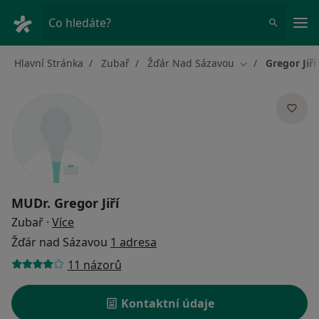
Hla
Co hledáte?
Hlavní Stránka
Zubař
Žďár Nad Sázavou
Gregor Jiří
Změna města
MUDr.
Gregor Jiří
o specializacích
Zubař
·
Více
Žďár nad Sázavou
1 adresa
11 názorů
Kontaktní údaje