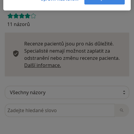
11 názorů
Recenze pacientů jsou pro nás důležité.
Specialisté nemají možnost zaplatit za
odstranění nebo změnu recenze pacienta.
Další informace o názorech
Další informace.
Hledejte v názorech