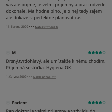
vas ale prijme, je velmi prijemny a praci odvede
dokonale. Ma hodne plno, je o nej tedy zajem
ale dokaze si perfektne planovat cas.
podle názoru uživatele Martin
11. června 2009
•
•
•
Nahlásit zneužití
M
Drsný,tvrdohlavý, ale umí,takže k němu chodím.
Příjemná sestřička. Hygiena OK.
podle názoru uživatele M
1. června 2009
•
•
•
Nahlásit zneužití
Pacient
Pan doktor je velmi prijemny a vzdy jdu do