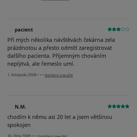
pacient
P
Při mých několika návštěvách čekárna zela
prázdnotou a přesto odmítl zaregistrovat
dalšího pacienta. Příjemným chováním
neplýtvá, ale řemeslo umí.
podle názoru uživatele pacient
1. listopadu 2008
•
•
•
Nahlásit zneužití
N.M.
N
chodím k němu asi 20 let a jsem většinou
spokojen
podle názoru uživatele N.M.
30. října 2008
•
•
•
Nahlásit zneužití