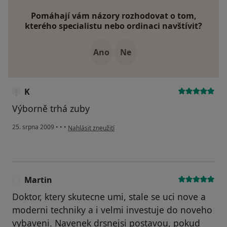
Pomáhají vám názory rozhodovat o tom,
kterého specialistu nebo ordinaci navštívit?
Ano
Ne
K
Výborně trhá zuby
podle názoru uživatele K
25. srpna 2009
•
•
•
Nahlásit zneužití
Martin
M
Doktor, ktery skutecne umi, stale se uci nove a
moderni techniky a i velmi investuje do noveho
vybaveni. Navenek drsnejsi postavou, pokud