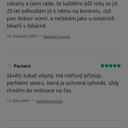
odvahy a jsem ráda, že každého půl roku se již
25 let odhodlám jít k němu na kontrolu, což
pan doktor ocení. a nečekám jako u ostatních
lékařů v čekárně.
podle názoru uživatele Pacient
18. listopadu 2009
•
•
•
Nahlásit zneužití
Pacient
Skvělý zubař, vtipný, má vstřícný přístup,
perfektní sestru, která je ochotná vyhovět, vždy
chodím do ordinace na čas.
podle názoru uživatele Pacient
13. října 2009
•
•
•
Nahlásit zneužití