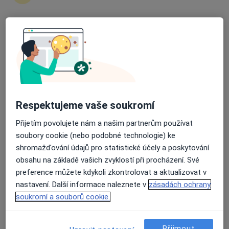
5 názorů
Havlíčkovo nám. 259/17, Žďár nad Sázavou
•
Mapa
Průměrné hodnocení na Apple a Play Store 4.5
Ordinace
Tento specialista nenabízí online rezervaci termínu na této adrese.
Rezervovat termín
Respektujeme vaše soukromí
Přijetím povolujete nám a našim partnerům používat
soubory cookie (nebo podobné technologie) ke
shromažďování údajů pro statistické účely a poskytování
obsahu na základě vašich zvyklostí při procházení. Své
preference můžete kdykoli zkontrolovat a aktualizovat v
nastavení. Další informace naleznete v
zásadách ochrany
MUDr. Alice Vencálková
soukromí a souborů cookie.
Oční lékař
Studentská 1699/4, Žďár nad Sázavou
•
Mapa
Přijmout