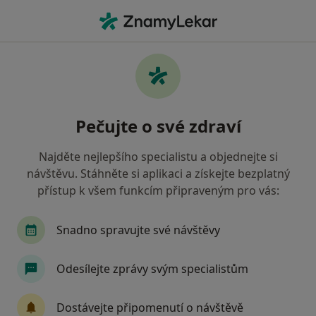
Hla
Oční Lékař • Žďár nad Sázavou, vysočina
Filtry
• 1
Mapa
Doporučení oční lékaři s Vojenská zdravotní
Pečujte o své zdraví
pojišťovna ČR Žďár nad Sázavou
Jak řadíme výsledky vyhledávání?
Najděte nejlepšího specialistu a objednejte si
návštěvu. Stáhněte si aplikaci a získejte bezplatný
přístup k všem funkcím připraveným pro vás:
Snadno spravujte své návštěvy
Odesílejte zprávy svým specialistům
Jaroslava Synková
Dostávejte připomenutí o návštěvě
Oční lékař