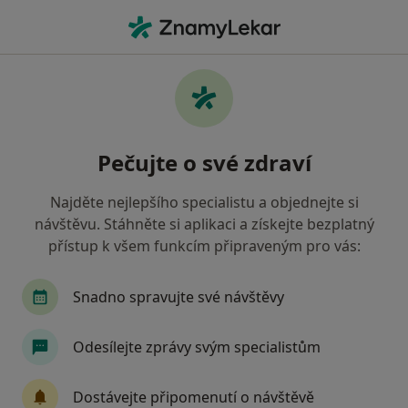
Hla
Psycholog • Brno-Starý Lískovec, Brno, jihomoravský
Filtry
Mapa
Psycholog, Brno-Starý Lískovec, Brno
Pečujte o své zdraví
Jak řadíme výsledky vyhledávání?
Najděte nejlepšího specialistu a objednejte si
návštěvu. Stáhněte si aplikaci a získejte bezplatný
Jakou pojišťovnu máte?
přístup k všem funkcím připraveným pro vás:
Všeobecná zdravotní pojišťovna
Zdravotní poj
Snadno spravujte své návštěvy
Odesílejte zprávy svým specialistům
Dostávejte připomenutí o návštěvě