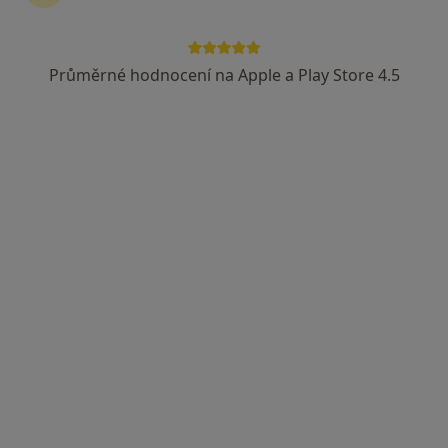
Průměrné hodnocení na Apple a Play Store 4.5
Mgr. Alžběta Vacková
·
Více
Psycholog, Psychoterapeut
65 názorů
Dvořákova 13, Brno
•
Mapa
Poradenství, Psychoterapie
Krizová intervence
1 400 Kč
Tento specialista nenabízí online rezervaci termínu na této adrese.
Rezervovat termín