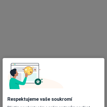
Mgr. Barbora Palatová
·
Více
Psycholog, Psychoterapeut
8 názorů
Adresa
Online
Starobrněnská 341/18, Brno
•
Mapa
Psychoterapeutické centrum Nevěšhlavu
Tento specialista nenabízí online rezervaci termínu na této adrese.
Rezervovat termín
Respektujeme vaše soukromí