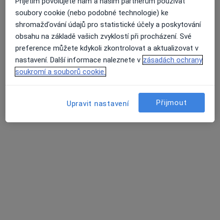
Přijetím povolujete nám a našim partnerům používat
soubory cookie (nebo podobné technologie) ke
shromažďování údajů pro statistické účely a poskytování
obsahu na základě vašich zvyklostí při procházení. Své
preference můžete kdykoli zkontrolovat a aktualizovat v
nastavení. Další informace naleznete v
zásadách ochrany
soukromí a souborů cookie.
Mgr. Vojtěch Očenášek
·
Více
Psycholog, Psychoterapeut
Přijmout
Upravit nastavení
4 názory
Adresa
Online
Bartošova 3, Brno
•
Mapa
Terapie Vojtěch Očenášek
Individuální psychoterapie
1 000 Kč
Tento specialista nenabízí online rezervaci termínu na této adrese.