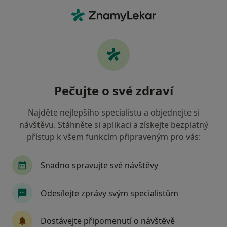
Hla
Co hledáte?
Hlavní Stránka
Psycholog
Brno
Patrik Žák
Změna města
Pečujte o své zdraví
Najděte nejlepšího specialistu a objednejte si
návštěvu. Stáhněte si aplikaci a získejte bezplatný
přístup k všem funkcím připraveným pro vás:
Mgr.
Patrik Žák
o specializacích
Psycholog
·
Více
Snadno spravujte své návštěvy
Brno
1 adresa
Odesílejte zprávy svým specialistům
Kontaktní údaje
Dostávejte připomenutí o návštěvě