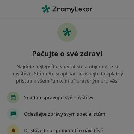
Hla
Psychiatr • Praha, hl město Praha
Filtry
Mapa
Psychiatr Praha
Pečujte o své zdraví
Jak řadíme výsledky vyhledávání?
Najděte nejlepšího specialistu a objednejte si
návštěvu. Stáhněte si aplikaci a získejte bezplatný
Jakou pojišťovnu máte?
přístup k všem funkcím připraveným pro vás:
Všeobecná zdravotní pojišťovna
Zdravotní poj
Snadno spravujte své návštěvy
Odesílejte zprávy svým specialistům
Dostávejte připomenutí o návštěvě