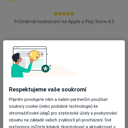
Průměrné hodnocení na Apple a Play Store 4.5
MUDr. Iveta Vaváková
Psychiatr
26 názorů
Olšanská 7/2666, Praha
•
Mapa
Psychiatrická ambulance
Tento specialista nenabízí online rezervaci termínu na této adrese.
Rezervovat termín
Respektujeme vaše soukromí
Přijetím povolujete nám a našim partnerům používat
soubory cookie (nebo podobné technologie) ke
shromažďování údajů pro statistické účely a poskytování
obsahu na základě vašich zvyklostí při procházení. Své
preference můžete kdykoli zkontrolovat a aktualizovat v