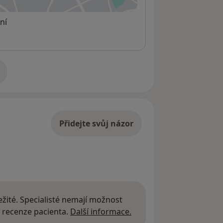
ní
adrese
Přidejte svůj názor
žité. Specialisté nemají možnost
Další informace o názor
 recenze pacienta.
Další informace.