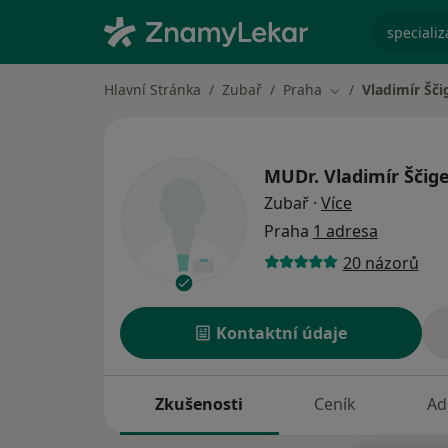
specializ
Hlavní Stránka
Zubař
Praha
Vladimír Šči
Změna města
MUDr.
Vladimír Ščige
o specializac
Zubař
·
Více
Praha
1 adresa
20 názorů
Kontaktní údaje
Zkušenosti
Ceník
Ad