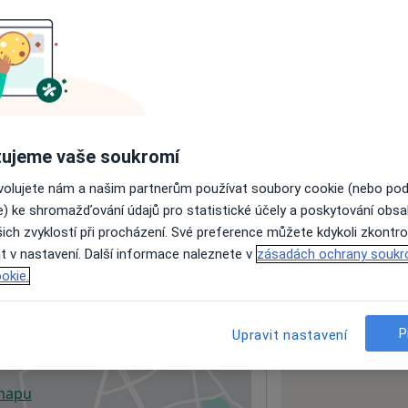
ujeme vaše soukromí
ovolujete nám a našim partnerům používat soubory cookie (nebo po
e) ke shromažďování údajů pro statistické účely a poskytování obs
ich zvyklostí při procházení. Své preference můžete kdykoli zkontro
t v nastavení. Další informace naleznete v
zásadách ochrany soukr
okie.
LOUVY S POJIŠŤOVNAMI
P
Upravit nastavení
 mapu
 otevře v nové záložce