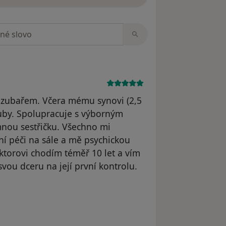
zorech
 zubařem. Včera mému synovi (2,5
zuby. Spolupracuje s výborným
mnou sestřičku. Všechno mi
nční péči na sále a mě psychickou
ktorovi chodím téměř 10 let a vím
svou dceru na její první kontrolu.
odstraněn