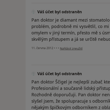
Váš účet byl odstraněn
Pan doktor je diamant mezi stomatolog
problém, podrobně mi vysvětlil, co mi
omylem v jiný termín, přesto mě s úsm
skvělým přístupem a já se určitě nebudu
podle názoru uživatele Váš účet byl 
11. června 2012
•
•
•
Nahlásit zneužití
Váš účet byl odstraněn
Pan doktor Ščigel je nejlepší zubař, k
Profesionální a současně lidský přístup
Rozhodně doporučuji. Pan doktor není 
slyšel jsem, že spolupracuje s odborníky
nějakým špičkovým odborníkem z oblas