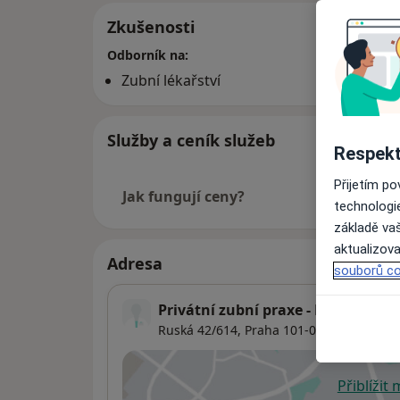
Zkušenosti
Odborník na:
Zubní lékařství
Služby a ceník služeb
Respekt
Přijetím p
Jak fungují ceny?
technologi
základě vaš
aktualizova
Adresa
souborů co
Privátní zubní praxe - NEMÁ SM
Ruská 42/614,
Praha
101-00
Přiblížit
se