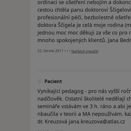
ordinaci se ošetření nebojím a dokonc
cestou chtěla panu doktorovi Ščigelovi
profesionální péči, bezbolestné ošetře
doktora Ščigela je celá moje rodina (ma
jednou moc moc děkuji za vše co pro n
mnoho spokojených klientů. Jana Bed
podle názoru uživatele Váš účet byl 
22. června 2011
•
•
•
Nahlásit zneužití
Pacient
Vynikající pedagog - pro nás vyšší ročn
nadčlověk. Ostatní školitelé nedělají c
semináře vstávám ve 3 h. ráno a abi j
nbaučila v teorii a MA nepoužívám. kaž
dr. Kreuzová jana.kreuzova@atlas.cz
podle názoru uživatele Pacient