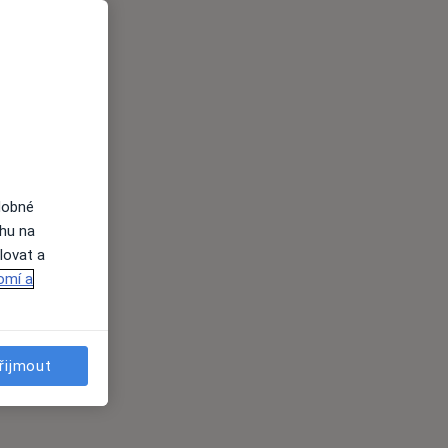
dobné
ahu na
lovat a
omí a
řijmout