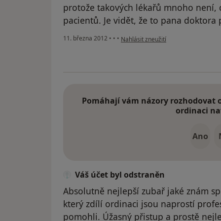
protože takových lékařů mnoho není, 
pacientů. Je vidět, že to pana doktora p
podle názoru uživatele Váš účet byl 
11. března 2012
•
•
•
Nahlásit zneužití
Pomáhají vám názory rozhodovat o 
ordinaci na
Ano
Váš účet byl odstraněn
Absolutně nejlepší zubař jaké znám s
který zdílí ordinaci jsou naprostí profe
pomohli. Úžasný přistup a prostě nejl