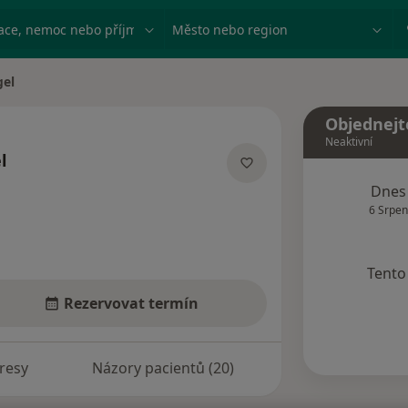
ace, nemoc nebo příjmení
Město nebo region
gel
Objednejt
Neaktivní
l
ích
Dnes
6 Srpen
Tento 
Rezervovat termín
resy
Názory pacientů (20)