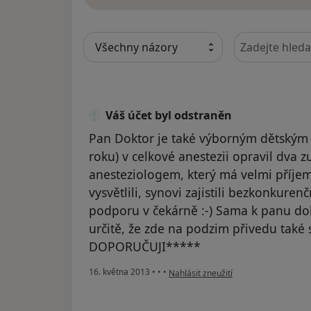
Hledejte v ná
Váš účet byl odstraněn
Pan Doktor je také výborným dětským
roku) v celkové anestezii opravil dva 
anesteziologem, který má velmi příje
vysvětlili, synovi zajistili bezkonkure
podporu v čekárně :-) Sama k panu do
určitě, že zde na podzim přivedu také 
DOPORUČUJI*****
podle názoru uživatele Váš účet byl 
16. května 2013
•
•
•
Nahlásit zneužití