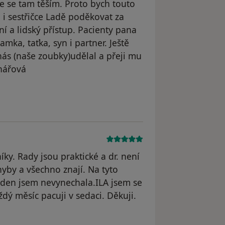
e se tam těším. Proto bych touto
 i sestřičce Ladě poděkovat za
ní a lidský přístup. Pacienty pana
mka, taťka, syn i partner. Ještě
ás (naše zoubky)udělal a přeji mu
nářová
odstraněn
íky. Rady jsou praktické a dr. není
hyby a všechno znají. Na tyto
eden jsem nevynechala.ILA jsem se
dý měsíc pacuji v sedaci. Děkuji.