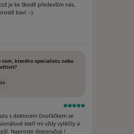
což je ke škodě především nás,
rostě baví :-).
odstraněn
tom, kterého specialistu nebo
vštívit?
Ne
polu s doktorem Dvořáčkem se
sionálové kteří mi vždy vyléčily a
epší. Naprosto doporučuji !