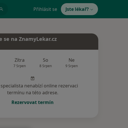
Přihlásit se
Jste lékař?
e se na ZnamyLekar.cz
Zítra
So
Ne
Po
Út
7 Srpen
8 Srpen
9 Srpen
10 Srpen
11 Srp
specialista nenabízí online rezervaci
termínu na této adrese.
Rezervovat termín