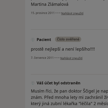
Martina Zlámalová
podle názoru uživatele Váš účet by
15. prosince 2011
•
•
•
Nahlásit zneužití
Pacient
Číslo ověřené
prostě nejlepší a není lepšího!!!!
podle názoru uživatele Pacient
7. července 2011
•
•
•
Nahlásit zneužití
Váš účet byl odstraněn
Musím říci, že pan doktor Ščigel je na
znám. Před mnoha lety mi zachránil ži
který jiná zubní lékařka "léčila" 2 měs