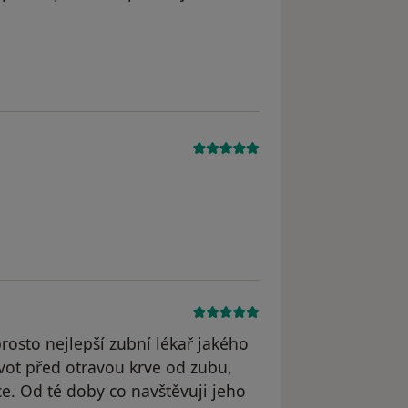
l odstraněn
prosto nejlepší zubní lékař jakého
vot před otravou krve od zubu,
íce. Od té doby co navštěvuji jeho