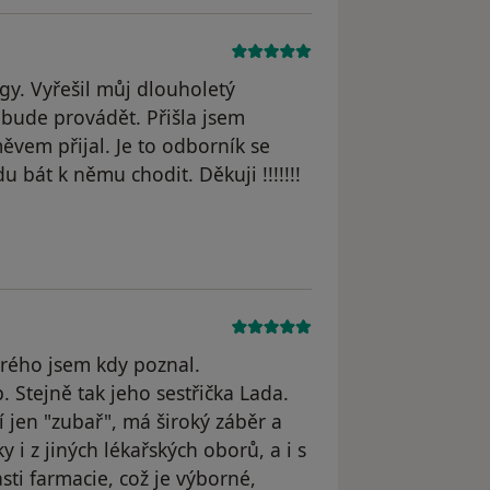
y. Vyřešil můj dlouholetý
 bude provádět. Přišla jsem
ěvem přijal. Je to odborník se
 bát k němu chodit. Děkuji !!!!!!!
odstraněn
terého jsem kdy poznal.
. Stejně tak jeho sestřička Lada.
jen "zubař", má široký záběr a
 i z jiných lékařských oborů, a i s
ti farmacie, což je výborné,