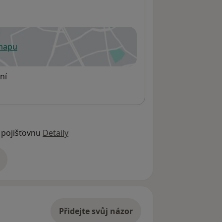
 mapu
 otevře v nové záložce
ní
 pojišťovnu
Detaily
adrese
Přidejte svůj názor