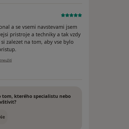
onal a se vsemi navstevami jsem
si pristroje a techniky a tak vzdy
 si zalezet na tom, aby vse bylo
ristup.
oru uživatele A.F.
zneužití
tom, kterého specialistu nebo
vštívit?
Ne