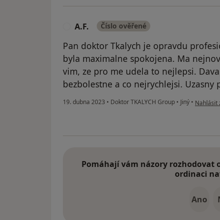
A.F.
Číslo ověřené
A
Pan doktor Tkalych je opravdu profesi
byla maximalne spokojena. Ma nejnovej
vim, ze pro me udela to nejlepsi. Dava
bezbolestne a co nejrychlejsi. Uzasny p
podle náz
19. dubna 2023
•
Doktor TKALYCH Group
•
Jiný
•
Nahlásit 
Pomáhají vám názory rozhodovat o 
ordinaci na
Ano