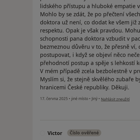
lidského přístupu a hluboké empatie 
Mohlo by se zdát, že po přečtení všech
doktora už není, co dodat ke všem již
respektu. Opak je však pravdou. Mohu
schopnosti pana doktora vzbudit v pac
bezmeznou důvěru v to, že přesně ví, c
postupovat, i když se objeví něco neče
přehodnotí postup a spěje s lehkostí
V mém případě zcela bezbolestně v pr
Myslím si, že stejně skvělého zubaře by
hranicemi České republiky. Děkuji.
podle názoru uživate
17. června 2025
•
jiné místo
•
Jiný
•
Nahlásit zneužití
Victor
Číslo ověřené
V