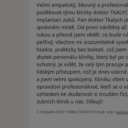
Velmi empatický, šikovný a profesioná
poděkovat týmu kliniky doktor TKALYC
implantaci zubů. Pan doktor Tkalych j
správném místě. Od první návštěvy až p
rukou a přesně jsem věděl, co bude ná
pečlivý, všechno mi srozumitelně vysv
hladce, prakticky bez bolesti, což jsem
zbytek personálu kliniky, který byl po 
ochotný. Je vidět, že celý tým pracuje 
lidským přístupem, což je dnes vzácné
a jsem velmi spokojený. Kliniku všem v
opravdoví profesionálové, kteří se o v
vzhledem ke zkušenosti si troufám říct
zubních klinik u nás. Děkuji!
podle n
3. listopadu 2024
•
Doktor TKALYCH Group
•
Jiný
•
Nahlási