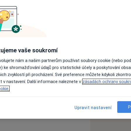
vské státní lékařské akademie,
ysokoškolského vzdělání v oboru zubní
u 2012
ujeme vaše soukromí
e
ovolujete nám a našim partnerům používat soubory cookie (nebo po
e) ke shromažďování údajů pro statistické účely a poskytování obs
ich zvyklostí při procházení. Své preference můžete kdykoli zkontro
t v nastavení. Další informace naleznete v
zásadách ochrany soukr
okie.
a11y_sr_more_diseases
Paradentóza
Bolesti zubů
+3
pojišťovna
P
Upravit nastavení