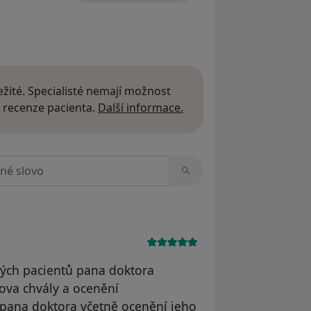
žité. Specialisté nemají možnost
Další informace o názor
 recenze pacienta.
Další informace.
zorech
ných pacientů pana doktora
ova chvály a ocenění
 pana doktora včetně ocenění jeho