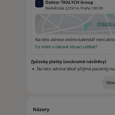
Doktor TKALYCH Group
Nedvězská 2229/14,
Praha
100 00
Přiblížit
se
Dostupnost
Na této adrese online kalendář není aktiv
Co mám v takové situaci udělat?
Způsoby platby (soukromé návštěvy)
Na teto adrese lékař přijímá pacienty na
Více
o 
Názory