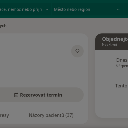
ace, nemoc nebo příjmení
Město nebo region
lych
Objednejt
Neaktivní
ích
Dnes
6 Srpen
Tento 
Rezervovat termín
resy
Názory pacientů (37)