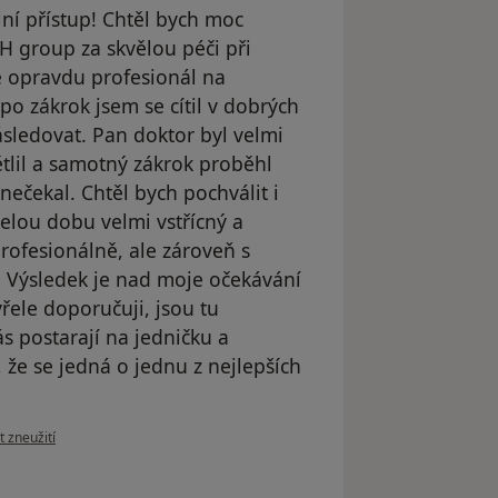
lní přístup! Chtěl bych moc
H group za skvělou péči při
e opravdu profesionál na
o zákrok jsem se cítil v dobrých
sledovat. Pan doktor byl velmi
ětlil a samotný zákrok proběhl
 nečekal. Chtěl bych pochválit i
celou dobu velmi vstřícný a
profesionálně, ale zároveň s
. Výsledek je nad moje očekávání
řele doporučuji, jsou tu
ás postarají na jedničku a
, že se jedná o jednu z nejlepších
ázoru uživatele Victor
t zneužití