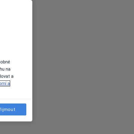
dobné
ahu na
lovat a
omí a
řijmout