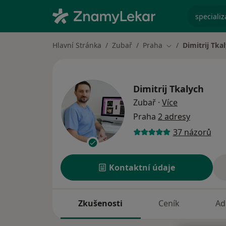
specializ
Hlavní Stránka
Zubař
Praha
Dimitrij Tka
Změna města
Dimitrij Tkalych
o specializac
Zubař
·
Více
Praha
2 adresy
37 názorů
Kontaktní údaje
Zkušenosti
Ceník
Ad