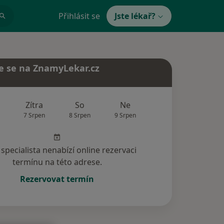
Přihlásit se
Jste lékař?
e se na ZnamyLekar.cz
Zítra
So
Ne
Po
Út
7 Srpen
8 Srpen
9 Srpen
10 Srpen
11 Srp
specialista nenabízí online rezervaci
termínu na této adrese.
Rezervovat termín