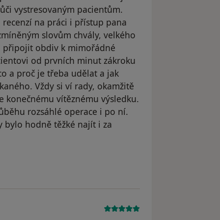
vůči vystresovaným pacientům.
 recenzí na práci i přístup pana
 zmíněným slovům chvály, velkého
 připojit obdiv k mimořádné
ientovi od prvních minut zákroku
o a proč je třeba udělat a jak
kaného. Vždy si ví rady, okamžitě
 ke konečnému vítěznému výsledku.
ůběhu rozsáhlé operace i po ní.
 bylo hodně těžké najít i za
le Zdenka mašková