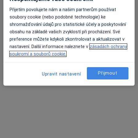
Přijetím povolujete nám a našim partnerům používat
soubory cookie (nebo podobné technologie) ke
Nela Kozojedová
shromažďování údajů pro statistické účely a poskytování
·
Více
Dentální hygienistka, hygienista
obsahu na základě vašich zvyklostí při procházení. Své
24 názorů
preference můžete kdykoli zkontrolovat a aktualizovat v
nastavení. Další informace naleznete v
zásadách ochrany
Vršovická 1214/75a, Praha
•
Mapa
soukromí a souborů cookie.
Nela Kozojedová, DiS.- Dentální hygiena Dobrý skus
Léčba onemocnění sliznice úst
Cena nebyla přidána
Přijmout
Upravit nastavení
Tento specialista nenabízí online rezervaci termínu na této adrese.
Rezervovat termín