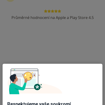
Průměrné hodnocení na Apple a Play Store 4.5
Myroslava Dubyk
·
Více
Dentální hygienistka, hygienista
2 názory
Legerova 43, Praha
•
Mapa
White Estetik
Léčba onemocnění sliznice úst
Hrazeno pojišťovnou
Tento specialista nenabízí online rezervaci termínu na této adrese.
Rezervovat termín
Respektujeme vaše soukromí