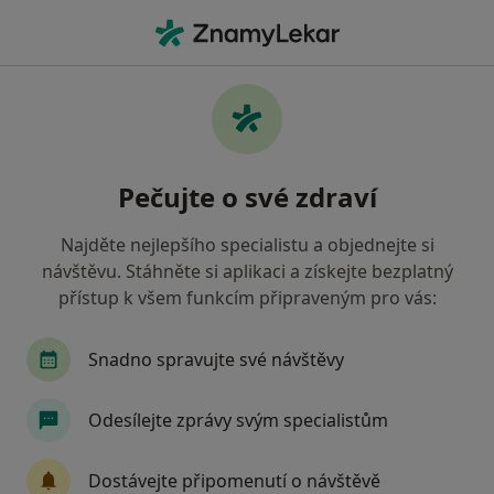
Hla
Léčba Onemocnění Sliznice Úst • Praha, hl město Praha
Filtry
• 1
Mapa
Léčba onemocnění sliznice úst Praha
Pečujte o své zdraví
Jak řadíme výsledky vyhledávání?
Najděte nejlepšího specialistu a objednejte si
návštěvu. Stáhněte si aplikaci a získejte bezplatný
Jakého specialistu hledáte?
přístup k všem funkcím připraveným pro vás:
Dentální hygienistka, hygienista
Zubař
Snadno spravujte své návštěvy
Odesílejte zprávy svým specialistům
Dostávejte připomenutí o návštěvě