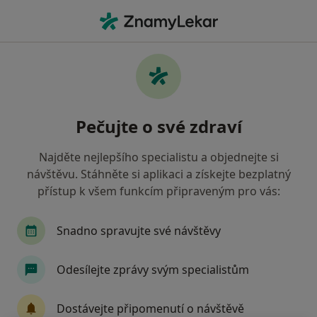
Hla
Co hledáte?
Hlavní Stránka
Služby
Keramická Korunka
Keramická korunka - informace,
Pečujte o své zdraví
specialisté, otázky a odpovědi
Najděte nejlepšího specialistu a objednejte si
návštěvu. Stáhněte si aplikaci a získejte bezplatný
přístup k všem funkcím připraveným pro vás:
Informace
Snadno spravujte své návštěvy
Odborníci
Odesílejte zprávy svým specialistům
Dostávejte připomenutí o návštěvě