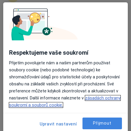
Kateryna Piven
Zubař
Průměrné hodnocení na Apple a Play Store 4.5
Praha
Book a visit
Iryna Kuznetsova
Respektujeme vaše soukromí
Zubař
Přijetím povolujete nám a našim partnerům používat
Praha
soubory cookie (nebo podobné technologie) ke
Book a visit
shromažďování údajů pro statistické účely a poskytování
obsahu na základě vašich zvyklostí při procházení. Své
Tetiana Vashchuk
preference můžete kdykoli zkontrolovat a aktualizovat v
nastavení. Další informace naleznete v
zásadách ochrany
Zubař
soukromí a souborů cookie.
Praha
Book a visit
Přijmout
Upravit nastavení
Andrea Jagnešáková