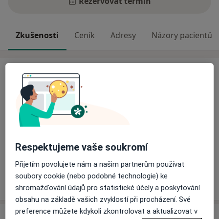
Rezervovat termín
Zkušenosti
Ceník
Adresy
Názory pacientů
Zkušenosti
Odborník na:
Dentální hygiena
Hlavní léčená onemocnění
Zápach z úst
Zubní kámen
Zubní kaz
Respektujeme vaše soukromí
a11y_sr_more_diseases
Zánět dásní
+3
Přijetím povolujete nám a našim partnerům používat
soubory cookie (nebo podobné technologie) ke
Více
o zkušenostech
shromažďování údajů pro statistické účely a poskytování
obsahu na základě vašich zvyklostí při procházení. Své
preference můžete kdykoli zkontrolovat a aktualizovat v
Služby a ceník služeb