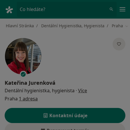
Hla
Co hledáte?
Hlavní Stránka
Dentální Hygienistka, Hygienista
Praha
Zm
Kateřina Jurenková
o specializacích
Dentální hygienistka, hygienista
·
Více
Praha
1 adresa
Kontaktní údaje