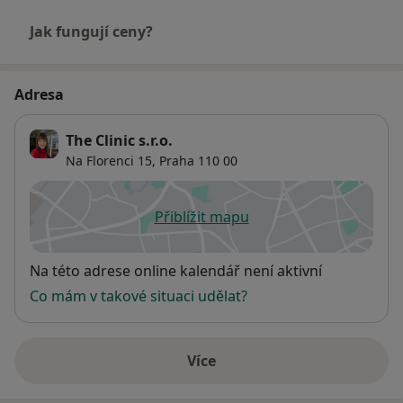
Jak fungují ceny?
Adresa
The Clinic s.r.o.
Na Florenci 15,
Praha
110 00
Přiblížit mapu
se otevře v nové záložce
Dostupnost
Na této adrese online kalendář není aktivní
Co mám v takové situaci udělat?
Více
o adrese