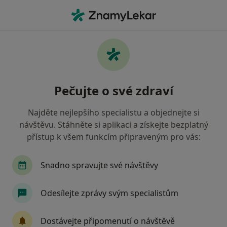
Hla
Internista • Hrabová, Ostrava, moravskoslezský
Filtry
Mapa
Internista, Hrabová, Ostrava
Pečujte o své zdraví
Jak řadíme výsledky vyhledávání?
Najděte nejlepšího specialistu a objednejte si
návštěvu. Stáhněte si aplikaci a získejte bezplatný
Jakou pojišťovnu máte?
přístup k všem funkcím připraveným pro vás:
Všeobecná zdravotní pojišťovna
Zdravotní poj
Snadno spravujte své návštěvy
Odesílejte zprávy svým specialistům
Dostávejte připomenutí o návštěvě