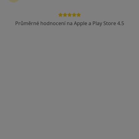
Průměrné hodnocení na Apple a Play Store 4.5
MUDr. Dagmar Kusáková
Internista
Boční 381, Václavovice, Havířov
•
Mapa
Ordinace PL pro dospělé
Tento specialista nenabízí online rezervaci termínu na této adrese.
Rezervovat termín