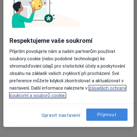
Ivana Hološová
Internista, Endokrinolog
2 názory
Dlouhá tř. 1134/83, Havířov
•
Mapa
Odborný lékař endokrinologie
Respektujeme vaše soukromí
Tento specialista nenabízí online rezervaci termínu na této adrese.
Přijetím povolujete nám a našim partnerům používat
Rezervovat termín
soubory cookie (nebo podobné technologie) ke
shromažďování údajů pro statistické účely a poskytování
obsahu na základě vašich zvyklostí při procházení. Své
preference můžete kdykoli zkontrolovat a aktualizovat v
nastavení. Další informace naleznete v
zásadách ochrany
soukromí a souborů cookie.
Přijmout
Upravit nastavení
MUDr. Sylva Brtníková
Internista, Revmatolog