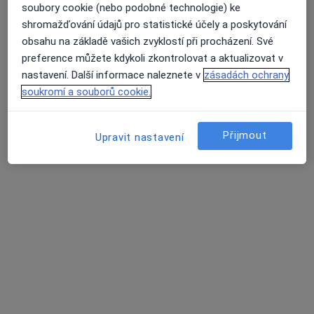
Klinika PRAHA, Hostivař – Alergologická ambulance
soubory cookie (nebo podobné technologie) ke
shromažďování údajů pro statistické účely a poskytování
Tato klinika nemá specialisty s dostupnými termíny v online kalendáři
obsahu na základě vašich zvyklostí při procházení. Své
Zobrazit profil
preference můžete kdykoli zkontrolovat a aktualizovat v
nastavení. Další informace naleznete v
zásadách ochrany
soukromí a souborů cookie.
Přijmout
Upravit nastavení
Poliklinika Kateřinská
·
Více
Imunolog, Alergolog, Chirurg
Kateřinská 1476/34, Praha
•
Mapa
Poliklinika Kateřinská
Tato klinika nemá specialisty s dostupnými termíny v online kalendáři