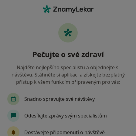
Hla
Imunolog • Praha, hl město Praha
Filtry
• 1
Mapa
Doporučení imunologové s Zdravotní
Pečujte o své zdraví
pojišťovna ministerstva vnitra ČR Praha
Jak řadíme výsledky vyhledávání?
Najděte nejlepšího specialistu a objednejte si
návštěvu. Stáhněte si aplikaci a získejte bezplatný
přístup k všem funkcím připraveným pro vás:
Snadno spravujte své návštěvy
Odesílejte zprávy svým specialistům
MUDr. Gertrúda Čápová
Dostávejte připomenutí o návštěvě
·
Více
Imunolog, Alergolog, Plicní lékař