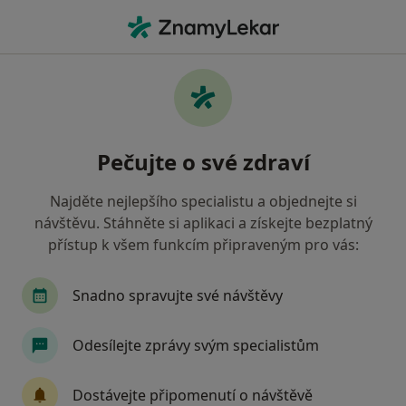
Hla
Imunolog • Praha, hl město Praha
Filtry
• 1
Mapa
Doporučení imunologové s Zaměstnanecká
Pečujte o své zdraví
pojišťovna Škoda Praha
Jak řadíme výsledky vyhledávání?
Najděte nejlepšího specialistu a objednejte si
návštěvu. Stáhněte si aplikaci a získejte bezplatný
přístup k všem funkcím připraveným pro vás:
Snadno spravujte své návštěvy
Odesílejte zprávy svým specialistům
MUDr. Gertrúda Čápová
Dostávejte připomenutí o návštěvě
·
Více
Imunolog, Alergolog, Plicní lékař