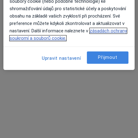
soubory cookie (nebo podobné technologie) ke
Tento specialista nenabízí online rezervaci termínu na této adrese.
shromažďování údajů pro statistické účely a poskytování
obsahu na základě vašich zvyklostí při procházení. Své
Rezervovat termín
preference můžete kdykoli zkontrolovat a aktualizovat v
nastavení. Další informace naleznete v
zásadách ochrany
soukromí a souborů cookie.
Přijmout
Upravit nastavení
MUDr. Natalia Kadkalenko
Imunolog
12 názorů
Podolské nabřeží 157, Praha
•
Mapa
Ústav pro péči o matku a dítě
Tento specialista nenabízí online rezervaci termínu na této adrese.