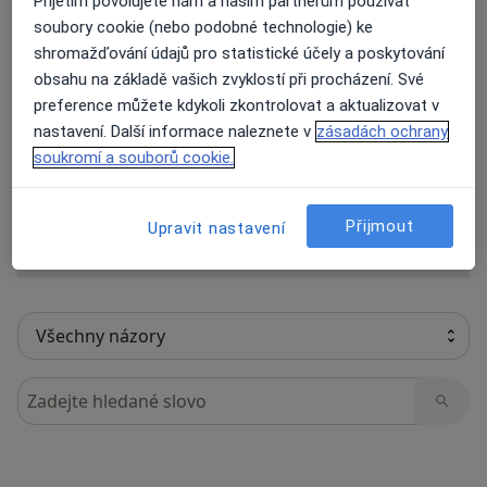
Přijetím povolujete nám a našim partnerům používat
soubory cookie (nebo podobné technologie) ke
shromažďování údajů pro statistické účely a poskytování
obsahu na základě vašich zvyklostí při procházení. Své
35 názorů
preference můžete kdykoli zkontrolovat a aktualizovat v
nastavení. Další informace naleznete v
zásadách ochrany
Recenze pacientů jsou pro nás důležité.
soukromí a souborů cookie.
Specialisté nemají možnost zaplatit za
odstranění nebo změnu recenze pacienta.
Přijmout
Upravit nastavení
Další informace o názorech
Další informace.
Hledejte v názorech