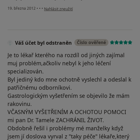
podle názoru uživatele Váš účet byl odstraněn
19. března 2012
•
•
•
Nahlásit zneužití
Váš účet byl odstraněn
Číslo ověřené
Je to lékař kterého na rozdíl od jiných zajímal
muj problém,ačkoliv nebyl k jeho léčení
specializován.
Byl jediný kdo mne ochotně vyslechl a odeslal k
patřičnému odborníkovi.
Gastrologickým vyšetřením se objevilo že mám
rakovinu.
VČASNÝM VYŠETŘENÍM A OCHOTOU POMOCI
mi pan Dr. Tamele ZACHRÁNIL ŽIVOT.
Obdobně řešil i problémy mé manželky když
jsem jí doslova vyrval z "taky péče" lékaře,který