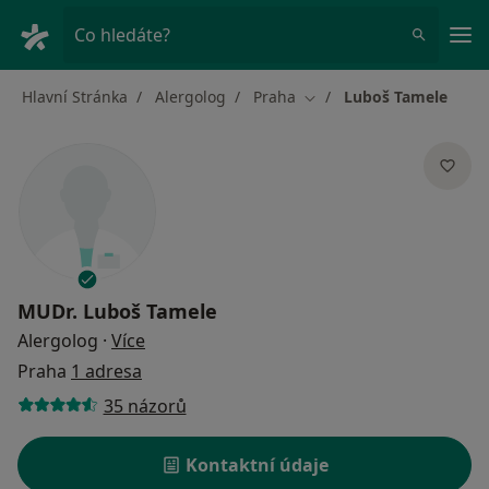
Hla
Co hledáte?
Hlavní Stránka
Alergolog
Praha
Luboš Tamele
Změna města
MUDr.
Luboš Tamele
o specializacích
Alergolog
·
Více
Praha
1 adresa
35 názorů
Kontaktní údaje