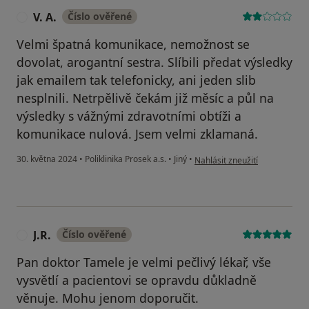
V. A.
Číslo ověřené
V
Velmi špatná komunikace, nemožnost se
dovolat, arogantní sestra. Slíbili předat výsledky
jak emailem tak telefonicky, ani jeden slib
nesplnili. Netrpělivě čekám již měsíc a půl na
výsledky s vážnými zdravotními obtíži a
komunikace nulová. Jsem velmi zklamaná.
podle názoru uživatele V. A.
30. května 2024
•
Poliklinika Prosek a.s.
•
Jiný
•
Nahlásit zneužití
J.R.
Číslo ověřené
J
Pan doktor Tamele je velmi pečlivý lékař, vše
vysvětlí a pacientovi se opravdu důkladně
věnuje. Mohu jenom doporučit.