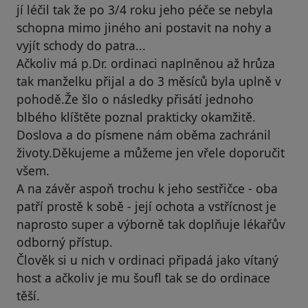
jí léčil tak že po 3/4 roku jeho péče se nebyla
schopna mimo jiného ani postavit na nohy a
vyjít schody do patra...
Ačkoliv má p.Dr. ordinaci naplněnou až hrůza
tak manželku přijal a do 3 měsíců byla uplně v
pohodě.Že šlo o následky přisátí jednoho
blbého klíštěte poznal prakticky okamžitě.
Doslova a do písmene nám oběma zachránil
životy.Děkujeme a můžeme jen vřele doporučit
všem.
A na závěr aspoň trochu k jeho sestřičce - oba
patří prostě k sobě - její ochota a vstřícnost je
naprosto super a výborně tak doplňuje lékařův
odborný přístup.
Člověk si u nich v ordinaci připadá jako vítaný
host a ačkoliv je mu šoufl tak se do ordinace
těší.