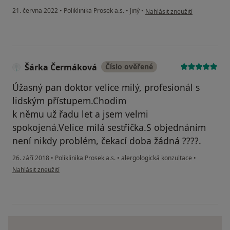
podle názoru uživatele J.R.
21. června 2022
•
Poliklinika Prosek a.s.
•
Jiný
•
Nahlásit zneužití
Šárka Čermáková
Číslo ověřené
Úžasný pan doktor velice milý, profesionál s
lidským přístupem.Chodim
k němu už řadu let a jsem velmi
spokojená.Velice milá sestřička.S objednáním
není nikdy problém, čekací doba žádná ????.
26. září 2018
•
Poliklinika Prosek a.s.
•
alergologická konzultace
•
podle názoru uživatele Šárka Čermáková
Nahlásit zneužití