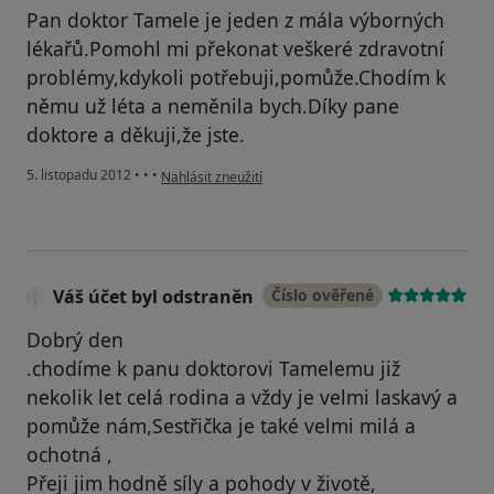
Pan doktor Tamele je jeden z mála výborných
lékařů.Pomohl mi překonat veškeré zdravotní
problémy,kdykoli potřebuji,pomůže.Chodím k
němu už léta a neměnila bych.Díky pane
doktore a děkuji,že jste.
podle názoru uživatele Váš účet byl odstraněn
5. listopadu 2012
•
•
•
Nahlásit zneužití
Váš účet byl odstraněn
Číslo ověřené
Dobrý den
.chodíme k panu doktorovi Tamelemu již
nekolik let celá rodina a vždy je velmi laskavý a
pomůže nám,Sestřička je také velmi milá a
ochotná ,
Přeji jim hodně síly a pohody v životě,