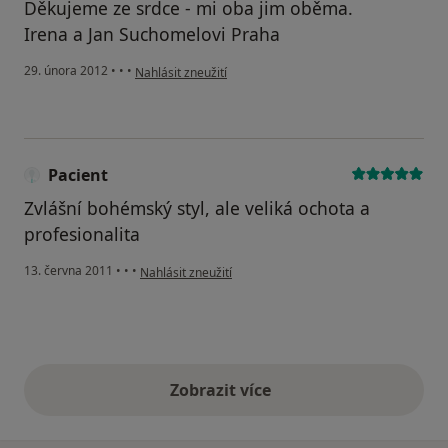
Děkujeme ze srdce - mi oba jim oběma.
Irena a Jan Suchomelovi Praha
podle názoru uživatele Váš účet byl odstraněn
29. února 2012
•
•
•
Nahlásit zneužití
Pacient
Zvlášní bohémský styl, ale veliká ochota a
profesionalita
podle názoru uživatele Pacient
13. června 2011
•
•
•
Nahlásit zneužití
Zobrazit více
výše uvedené názory