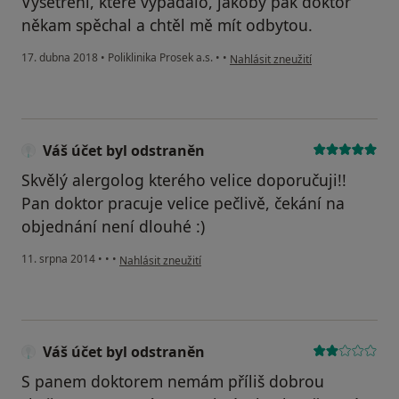
Vyšetření, které vypadalo, jakoby pak doktor
někam spěchal a chtěl mě mít odbytou.
podle názoru uživatele Váš účet b
17. dubna 2018
•
Poliklinika Prosek a.s.
•
•
Nahlásit zneužití
Váš účet byl odstraněn
Skvělý alergolog kterého velice doporučuji!!
Pan doktor pracuje velice pečlivě, čekání na
objednání není dlouhé :)
podle názoru uživatele Váš účet byl odstraněn
11. srpna 2014
•
•
•
Nahlásit zneužití
Váš účet byl odstraněn
S panem doktorem nemám příliš dobrou