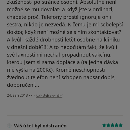
zkušenost- po stránce osobní. Absolutně není
možné se mu dovolat- a když jste v ordinaci,
chápete proč. Telefony prostě ignoruje on i
sestra, nikdo je nezvedá. K čemu je mi sebelepší
doktor, když není možné se s ním zkontaktovat?
A kvůli každé drobnosti letět osobně na kliniku-
v dnešní době?!!! A to nepočítám fakt, že kvůli
své laxnosti mi nechal propadnout vakcínu,
kterou jsem si sama doplácela (ta jedna dávka
mě vyšla na 200Kč). Kromě neschopnosti
źvednout telefon není schopen napsat dopis,
doporučení...
podle názoru uživatele Váš účet byl odstraněn
24. září 2013
•
•
•
Nahlásit zneužití
Váš účet byl odstraněn