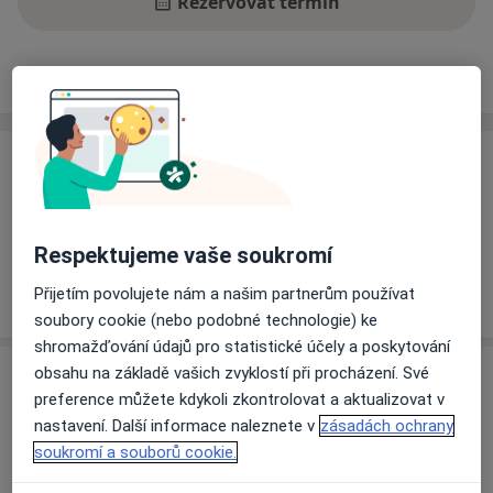
Rezervovat termín
Ceník
Adresy
Názory pacientů
Ceník
Informace o službách a cenách nejsou k dispozici
Tento specialista ještě nepřidával žádné informace o
Respektujeme vaše soukromí
svých službách.
Přijetím povolujete nám a našim partnerům používat
soubory cookie (nebo podobné technologie) ke
shromažďování údajů pro statistické účely a poskytování
obsahu na základě vašich zvyklostí při procházení. Své
Adresa
preference můžete kdykoli zkontrolovat a aktualizovat v
nastavení. Další informace naleznete v
zásadách ochrany
Fakultní nemocnice v Motole
soukromí a souborů cookie.
V Úvalu 1/84,
Praha
15006