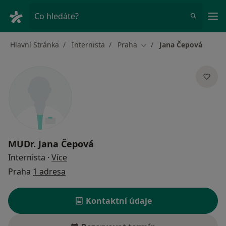
Hla
Co hledáte?
Hlavní Stránka
Internista
Praha
Jana Čepová
Změna města
MUDr.
Jana Čepová
o specializacích
Internista
·
Více
Praha
1 adresa
Kontaktní údaje