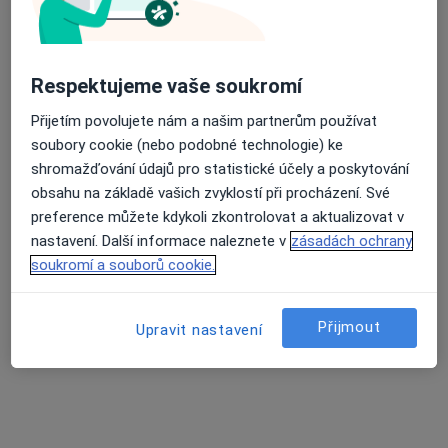
Gynekolog
78 názorů
Marie Kudeříkové 1559/1a, Havířov
•
Mapa
Respektujeme vaše soukromí
Ordinace gynekologa
Tento specialista nenabízí online rezervaci termínu na této adrese.
Přijetím povolujete nám a našim partnerům používat
soubory cookie (nebo podobné technologie) ke
Rezervovat termín
shromažďování údajů pro statistické účely a poskytování
obsahu na základě vašich zvyklostí při procházení. Své
preference můžete kdykoli zkontrolovat a aktualizovat v
nastavení. Další informace naleznete v
zásadách ochrany
soukromí a souborů cookie.
Přijmout
Upravit nastavení
EuroFertil CZ, a.s.
Gynekolog