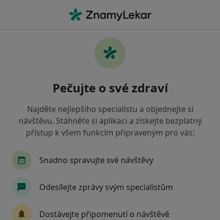
Hla
Gynekolog • Frýdek-Místek, moravskoslezský
Filtry
Mapa
Gynekolog Frýdek-Místek
Pečujte o své zdraví
Jak řadíme výsledky vyhledávání?
Najděte nejlepšího specialistu a objednejte si
návštěvu. Stáhněte si aplikaci a získejte bezplatný
Jakou pojišťovnu máte?
přístup k všem funkcím připraveným pro vás:
Všeobecná zdravotní pojišťovna
Oborová zdra
Snadno spravujte své návštěvy
Odesílejte zprávy svým specialistům
Dostávejte připomenutí o návštěvě