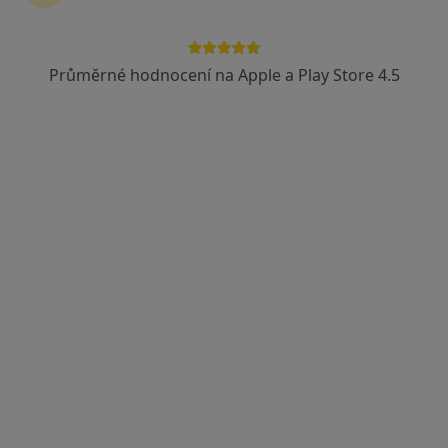
Průměrné hodnocení na Apple a Play Store 4.5
FETMED - Centrum fetální medicíny,
genetiky a gynekologie
·
Více
Gynekolog, Diagnostik, Genetik
Dr. Martínka 1291/7, Ostrava
•
Mapa
FETMED - Centrum fetální medicíny, genetiky a gynekologie
Tato klinika nemá specialisty s dostupnými termíny v online kalendáři
Zobrazit profil