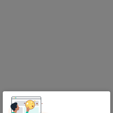
GynPro Gynekologie Český Těšín
Gynekolog
Střelniční 19/267 (při vlakovém nádraží, naproti hotelu Piast), Český Těšín
•
Mapa
GynPro Gynekologie Český Těšín
Tato klinika nemá specialisty s dostupnými termíny v online kalendáři
Zobrazit profil
MUDr. Tadeáš Piegza