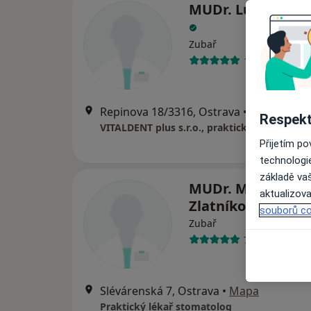
MUDr. Lucie Třeč
Zubař
17 názorů
Repinova 18/3316, Ostrava
•
Mapa
Respekt
VITALDENT plus s.r.o., praktický lékař stom
Přijetím p
technologi
základě vaš
MUDr. Miroslava
aktualizova
Zlatníková
souborů co
Zubař
7 názorů
Slévárenská 7, Ostrava
•
Mapa
Praktický lékař stomatolog