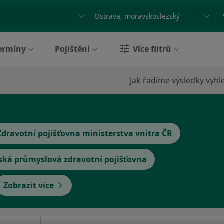
ace, nemoc nebo příjmení
Město nebo region
ermíny
Pojištění
Více filtrů
Jak řadíme výsledky vyhl
Zdravotní pojišťovna ministerstva vnitra ČR
ská průmyslová zdravotní pojišťovna
Zobrazit více