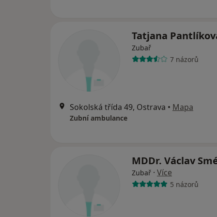
Tatjana Pantlíko
Zubař
7 názorů
Sokolská třída 49, Ostrava
•
Mapa
Zubní ambulance
MDDr. Václav Sm
·
Více
Zubař
5 názorů