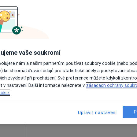
aková
Dnes
Zítra
Ne
Po
7 Srpen
8 Srpen
9 Srpen
10 Srpe
Online rezervace termínu není k dispozic
Rezervovat termín
ujeme vaše soukromí
atolog
ovolujete nám a našim partnerům používat soubory cookie (nebo po
e) ke shromažďování údajů pro statistické účely a poskytování obs
ich zvyklostí při procházení. Své preference můžete kdykoli zkontro
Dnes
Zítra
Ne
Po
t v nastavení. Další informace naleznete v
zásadách ochrany soukr
7 Srpen
8 Srpen
9 Srpen
10 Srpe
okie.
Online rezervace termínu není k dispozic
P
Upravit nastavení
Rezervovat termín