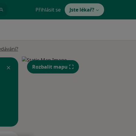
Přihlásit se
Jste lékař?
edávání?
Rozbalit mapu