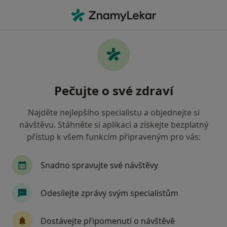
Hla
Kardiologie
Filtry
• 1
Mapa
Kardiologie
Pečujte o své zdraví
Jak řadíme výsledky vyhledávání?
Najděte nejlepšího specialistu a objednejte si
návštěvu. Stáhněte si aplikaci a získejte bezplatný
Vyberte město, ve kterém hledáte specialistu
přístup k všem funkcím připraveným pro vás:
Praha
Ostrava
Brno
Plzeň
Olom
Snadno spravujte své návštěvy
Odesílejte zprávy svým specialistům
Dostávejte připomenutí o návštěvě