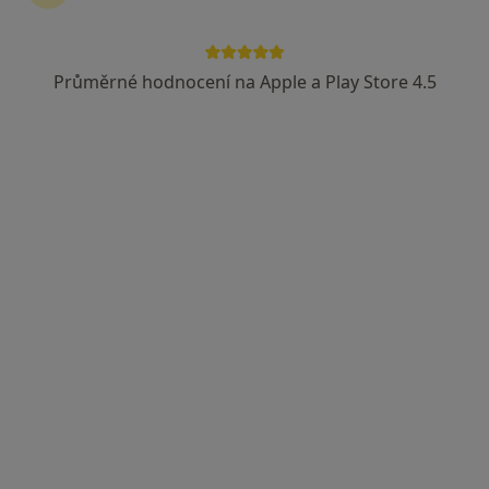
Průměrné hodnocení na Apple a Play Store 4.5
Poliklinika Spořilov s.r.o.
·
Více
Kardiolog, Chirurg, Dermatolog
87 názorů
Božkovská 2967/4, Praha
•
Mapa
Poliklinika Spořilov s.r.o.
Tato klinika nemá specialisty s dostupnými termíny v online kalendáři
Zobrazit profil