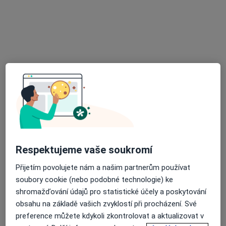
Nemocnice Sokolov
·
Více
Kardiolog, Anesteziolog, Chirurg
31 názorů
Slovenská 545, Sokolov
•
Mapa
Nemocnice Sokolov
Tato klinika nemá specialisty s dostupnými termíny v online kalendáři
Zobrazit profil
Respektujeme vaše soukromí
Přijetím povolujete nám a našim partnerům používat
soubory cookie (nebo podobné technologie) ke
shromažďování údajů pro statistické účely a poskytování
obsahu na základě vašich zvyklostí při procházení. Své
Olšanská poliklinika
preference můžete kdykoli zkontrolovat a aktualizovat v
·
Více
Kardiolog, Alergolog, Chirurg