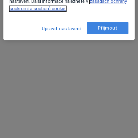
nastavení. Další informace naleznete v
zásadách ochrany
49 názorů
soukromí a souborů cookie.
Olšanská 2666/7, Praha
•
Mapa
Olšanská poliklinika
Přijmout
Upravit nastavení
Tato klinika nemá specialisty s dostupnými termíny v online kalendáři
Zobrazit profil
CLINICUM a.s.
·
Více
Kardiolog, Anesteziolog, Chirurg
40 názorů