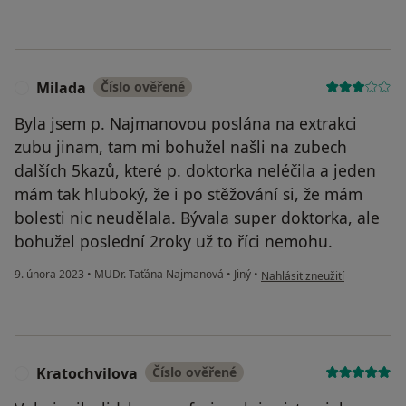
Milada
Číslo ověřené
M
Byla jsem p. Najmanovou poslána na extrakci
zubu jinam, tam mi bohužel našli na zubech
dalších 5kazů, které p. doktorka neléčila a jeden
mám tak hluboký, že i po stěžování si, že mám
bolesti nic neudělala. Bývala super doktorka, ale
bohužel poslední 2roky už to říci nemohu.
podle názoru uživatele Mila
9. února 2023
•
MUDr. Taťána Najmanová
•
Jiný
•
Nahlásit zneužití
Kratochvilova
Číslo ověřené
K