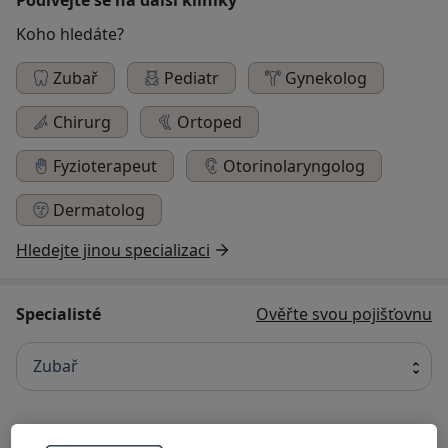
Koho hledáte?
Zubař
Pediatr
Gynekolog
Chirurg
Ortoped
Fyzioterapeut
Otorinolaryngolog
Dermatolog
Hledejte jinou specializaci
Specialisté
Ověřte svou pojišťovnu
Zubař