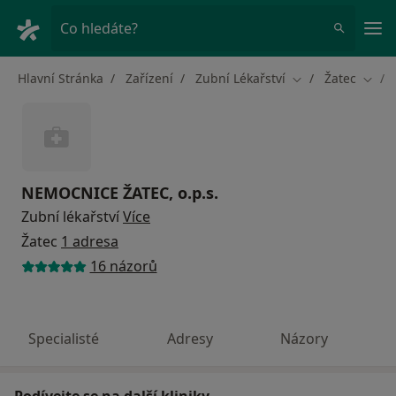
Hla
Co hledáte?
Hlavní Stránka
Zařízení
Zubní Lékařství
Žatec
Změna města
Změn
NEMOCNICE ŽATEC, o.p.s.
Zubní lékařství
Více
Žatec
1 adresa
16 názorů
Specialisté
Adresy
Názory
Podívejte se na další kliniky