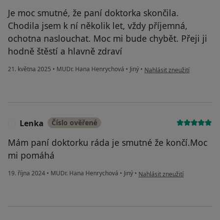
Je moc smutné, že paní doktorka skončila.
Chodila jsem k ní několik let, vždy příjemná,
ochotna naslouchat. Moc mi bude chybět. Přeji ji
hodně štěstí a hlavně zdraví
podle názoru uživatele Hel
21. května 2025
•
MUDr. Hana Henrychová
•
Jiný
•
Nahlásit zneužití
Lenka
Číslo ověřené
L
Mám paní doktorku ráda je smutné že končí.Moc
mi pomáhá
podle názoru uživatele Lenka
19. října 2024
•
MUDr. Hana Henrychová
•
Jiný
•
Nahlásit zneužití