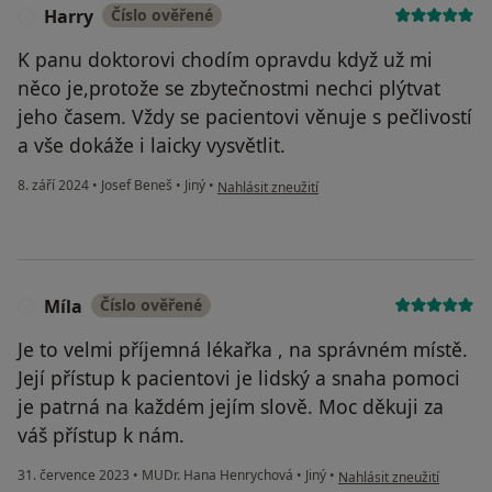
Harry
Číslo ověřené
H
K panu doktorovi chodím opravdu když už mi
něco je,protože se zbytečnostmi nechci plýtvat
jeho časem. Vždy se pacientovi věnuje s pečlivostí
a vše dokáže i laicky vysvětlit.
podle názoru uživatele Harry
8. září 2024
•
Josef Beneš
•
Jiný
•
Nahlásit zneužití
Míla
Číslo ověřené
M
Je to velmi příjemná lékařka , na správném místě.
Její přístup k pacientovi je lidský a snaha pomoci
je patrná na každém jejím slově. Moc děkuji za
váš přístup k nám.
podle názoru uživatele M
31. července 2023
•
MUDr. Hana Henrychová
•
Jiný
•
Nahlásit zneužití