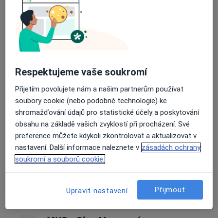
MUDr. Dana Aliová
Zubař
MUDr. Zdeňka Fencková
Zubař
Respektujeme vaše soukromí
2 názory
Přijetím povolujete nám a našim partnerům používat
soubory cookie (nebo podobné technologie) ke
MUDr. Andrea Hänelová
shromažďování údajů pro statistické účely a poskytování
Zubař
obsahu na základě vašich zvyklostí při procházení. Své
7 názorů
preference můžete kdykoli zkontrolovat a aktualizovat v
nastavení. Další informace naleznete v
zásadách ochrany
soukromí a souborů cookie.
MUDr. Ludmila Mašková
Zubař
Přijmout
2 názory
Upravit nastavení