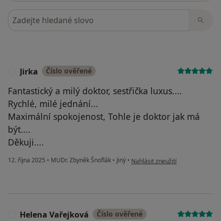
Hledejte v názorech
Jirka
Číslo ověřené
J
Fantastický a milý doktor, sestřička luxus....
Rychlé, milé jednání...
Maximální spokojenost, Tohle je doktor jak má
být....
Děkuji....
podle názoru uživatele Jirka
12. října 2025
•
MUDr. Zbyněk Šnoflák
•
Jiný
•
Nahlásit zneužití
Helena Vařejková
Číslo ověřené
H