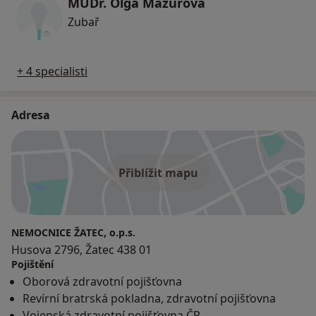
MUDr. Olga Mazurová
Zubař
+ 4 specialisti
Adresa
Přiblížit mapu
NEMOCNICE ŽATEC, o.p.s.
Husova 2796, Žatec 438 01
Pojištění
Oborová zdravotní pojišťovna
Revírní bratrská pokladna, zdravotní pojišťovna
Vojenská zdravotní pojišťovna ČR