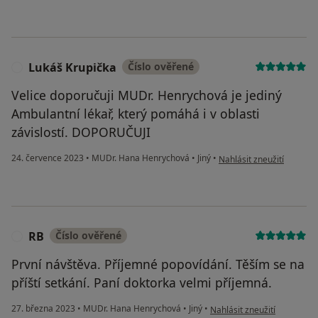
Lukáš Krupička
Číslo ověřené
L
Velice doporučuji MUDr. Henrychová je jediný
Ambulantní lékař, který pomáhá i v oblasti
závislostí. DOPORUČUJI
podle názoru uživatele L
24. července 2023
•
MUDr. Hana Henrychová
•
Jiný
•
Nahlásit zneužití
RB
Číslo ověřené
R
První návštěva. Příjemné popovídání. Těším se na
příští setkání. Paní doktorka velmi příjemná.
podle názoru uživatele RB
27. března 2023
•
MUDr. Hana Henrychová
•
Jiný
•
Nahlásit zneužití