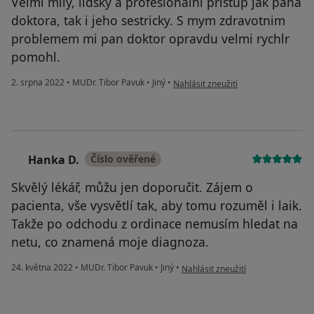
Velmi mily, lidsky a profesionalni pristup jak pana
doktora, tak i jeho sestricky. S mym zdravotnim
problemem mi pan doktor opravdu velmi rychlr
pomohl.
podle názoru uživatele Kratochvilov
2. srpna 2022
•
MUDr. Tibor Pavuk
•
Jiný
•
Nahlásit zneužití
Hanka D.
Číslo ověřené
H
Skvělý lékář, můžu jen doporučit. Zájem o
pacienta, vše vysvětlí tak, aby tomu rozuměl i laik.
Takže po odchodu z ordinace nemusím hledat na
netu, co znamená moje diagnoza.
podle názoru uživatele Hanka D.
24. května 2022
•
MUDr. Tibor Pavuk
•
Jiný
•
Nahlásit zneužití