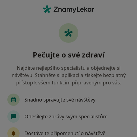
Hla
Kardiologie
Filtry
• 1
Mapa
Kardiologie
Pečujte o své zdraví
Jak řadíme výsledky vyhledávání?
Najděte nejlepšího specialistu a objednejte si
návštěvu. Stáhněte si aplikaci a získejte bezplatný
Vyberte město, ve kterém hledáte specialistu
přístup k všem funkcím připraveným pro vás:
Praha
Ostrava
Brno
Plzeň
Snadno spravujte své návštěvy
Olomouc
Zobrazit více
Odesílejte zprávy svým specialistům
Dostávejte připomenutí o návštěvě