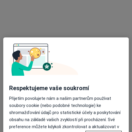
POLIKLINIKA OPATOVSKÁ - Medifin
·
Více
Kardiolog, Alergolog, Dermatolog
19 názorů
Opatovská 1763/11, Praha
•
Mapa
POLIKLINIKA OPATOVSKÁ - Medifin
Tato klinika nemá specialisty s dostupnými termíny v online kalendáři
Zobrazit profil
Respektujeme vaše soukromí
Přijetím povolujete nám a našim partnerům používat
soubory cookie (nebo podobné technologie) ke
shromažďování údajů pro statistické účely a poskytování
obsahu na základě vašich zvyklostí při procházení. Své
preference můžete kdykoli zkontrolovat a aktualizovat v