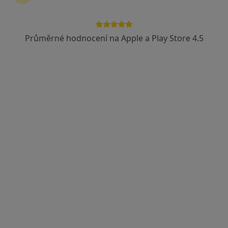
Průměrné hodnocení na Apple a Play Store 4.5
MEDICONET s.r.o.
·
Více
Kardiolog, Alergolog, Diabetolog
8 názorů
Na Poříčí 12/1041, Praha
•
Mapa
MEDICONET s.r.o.
Tato klinika nemá specialisty s dostupnými termíny v online kalendáři
Zobrazit profil