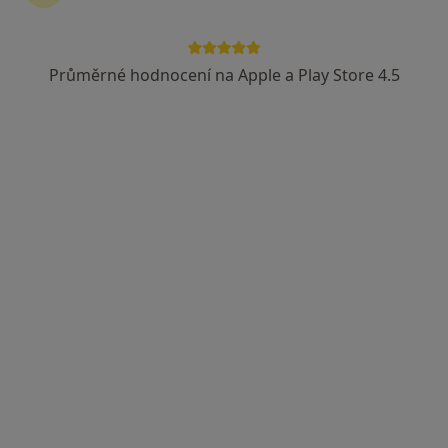
Průměrné hodnocení na Apple a Play Store 4.5
Theraplay
Dětský psycholog, Psycholog, Psychoterapeut
23 názorů
Čujkovova 1736/30, Ostrava
•
Mapa
Theraplay
Individuální terapie
Mgr. Marek Hrtoň
Tato klinika nemá specialisty s dostupnými termíny v online kalendáři
Zobrazit profil