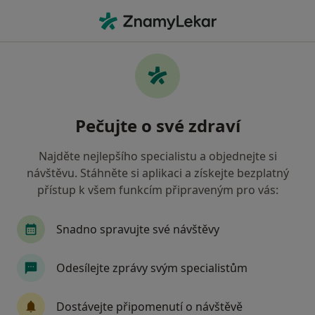
Hla
Frýdek-Místek, moravskoslezský
Filtry
• 1
Mapa
Frýdek-Místek
Pečujte o své zdraví
Jak řadíme výsledky vyhledávání?
Najděte nejlepšího specialistu a objednejte si
návštěvu. Stáhněte si aplikaci a získejte bezplatný
Jakého specialistu hledáte?
přístup k všem funkcím připraveným pro vás:
Gynekolog
Praktický lékař
Internista
Snadno spravujte své návštěvy
Odesílejte zprávy svým specialistům
Dostávejte připomenutí o návštěvě