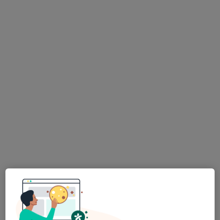
Centrum Oculus s.r.o. Operace očních
víček
Oční lékař, Plastický chirurg
Sady Komenského 1/605, Český Těšín
•
Mapa
Centrum Oculus s.r.o. Operace očních víček
Tato klinika nemá specialisty s dostupnými termíny v online kalendáři
Zobrazit profil