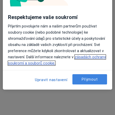
Respektujeme vaše soukromí
Přijetím povolujete nám a našim partnerům používat
OlzaDent, s.r.o., stomatologie
soubory cookie (nebo podobné technologie) ke
shromažďování údajů pro statistické účely a poskytování
Zubař
obsahu na základě vašich zvyklostí při procházení. Své
2 názory
preference můžete kdykoli zkontrolovat a aktualizovat v
Dr. Slámy 1/290, Český Těšín
•
Mapa
nastavení. Další informace naleznete v
zásadách ochrany
OlzaDent, s.r.o., stomatologie
soukromí a souborů cookie.
Tato klinika nemá specialisty s dostupnými termíny v online kalendáři
Přijmout
Zobrazit profil
Upravit nastavení