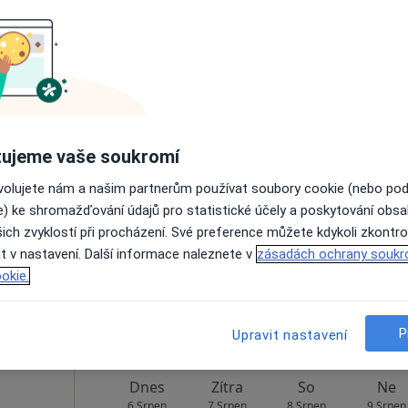
Zobrazit profil
Mapa
Dnes
Zítra
So
Ne
ujeme vaše soukromí
6 Srpen
7 Srpen
8 Srpen
9 Srpen
ovolujete nám a našim partnerům používat soubory cookie (nebo po
e) ke shromažďování údajů pro statistické účely a poskytování obs
ich zvyklostí při procházení. Své preference můžete kdykoli zkontro
Online rezervace termínu není k dispozic
t v nastavení. Další informace naleznete v
zásadách ochrany soukr
Zobrazit profil
okie.
P
Upravit nastavení
Dnes
Zítra
So
Ne
6 Srpen
7 Srpen
8 Srpen
9 Srpen