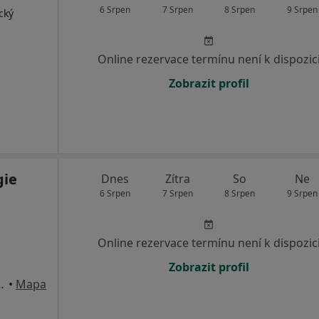
6 Srpen
7 Srpen
8 Srpen
9 Srpen
cký
Online rezervace termínu není k dispozic
Zobrazit profil
gie
Dnes
Zítra
So
Ne
6 Srpen
7 Srpen
8 Srpen
9 Srpen
Online rezervace termínu není k dispozic
Zobrazit profil
 naproti hotelu Piast), Český Těšín
•
Mapa