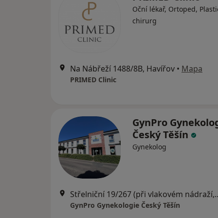
Oční lékař, Ortoped, Plasti
chirurg
Na Nábřeží 1488/8B, Havířov
•
Mapa
PRIMED Clinic
GynPro Gynekolo
Český Těšín
Gynekolog
Střelniční 19/267 (při vlakovém nádraží,
GynPro Gynekologie Český Těšín