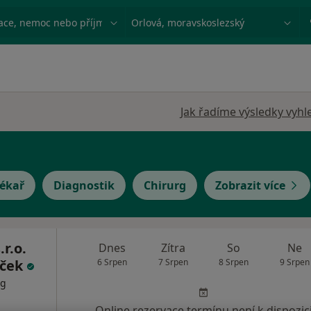
ace, nemoc nebo příjmení
Město nebo region
Jak řadíme výsledky vyhl
lékař
Diagnostik
Chirurg
Zobrazit více
r.o.
Dnes
Zítra
So
Ne
íček
6 Srpen
7 Srpen
8 Srpen
9 Srpen
rg
Online rezervace termínu není k dispozic