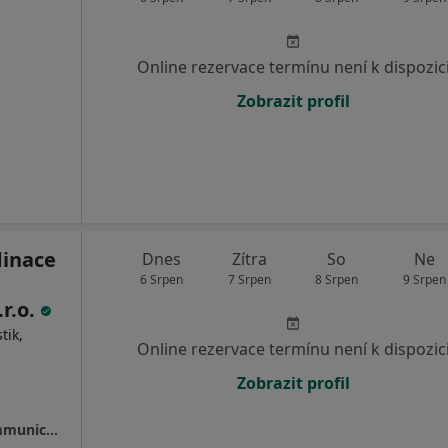
Online rezervace termínu není k dispozic
Zobrazit profil
dinace
Dnes
Zítra
So
Ne
6 Srpen
7 Srpen
8 Srpen
9 Srpen
r.o.
tik,
Online rezervace termínu není k dispozic
Zobrazit profil
Psychologická ordinace Albrechtice - JS Communication s.r.o.