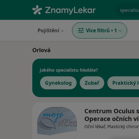
specializ
Pojištění
Více filtrů
•
1
Orlová
Jakého specialistu hledáte?
Gynekolog
Zubař
Praktický 
Centrum Oculus s.
Operace očních v
Oční lékař, Plastický chiru