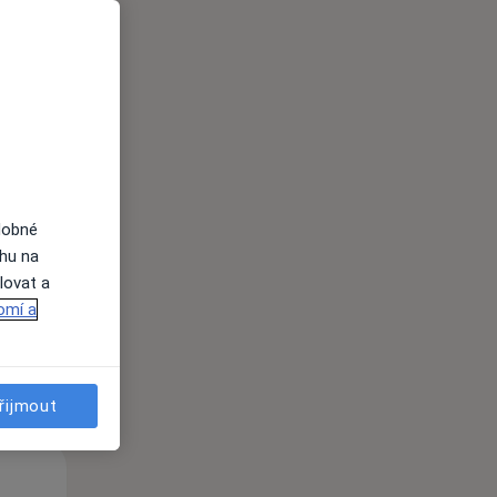
Po
Út
St
10 Srpen
11 Srpen
12 Srpen
dobné
ahu na
lovat a
i
omí a
řijmout
Po
Út
St
10 Srpen
11 Srpen
12 Srpen