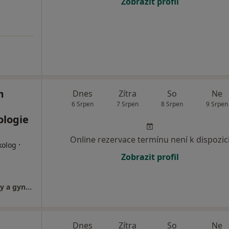
Zobrazit profil
m
Dnes
Zítra
So
Ne
6 Srpen
7 Srpen
8 Srpen
9 Srpen
ologie
Online rezervace termínu není k dispozic
·
kolog
Zobrazit profil
FETMED - Centrum fetální medicíny, genetiky a gynekologie
Dnes
Zítra
So
Ne