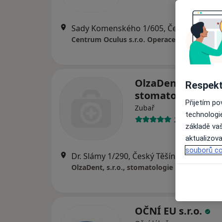
Sady Komenského 1/605, Český Těšín
•
Centrum Oculus s.r.o. Operace očních víček
OlzaDent, s.r.o.,
Respekt
stomatologie
Přijetím p
Zubař
technologi
2 názory
základě vaš
aktualizova
souborů co
Dr. Slámy 1/290, Český Těšín
•
Mapa
OlzaDent, s.r.o., stomatologie
OČNÍ EU s.r.o.