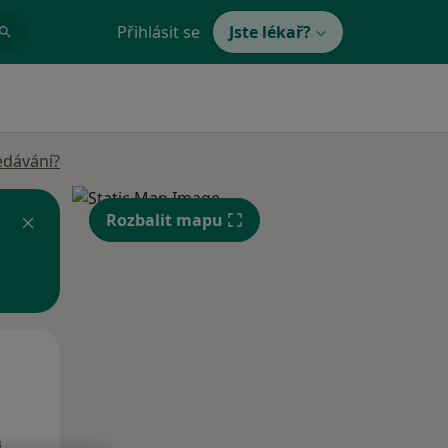
Přihlásit se
Jste lékař?
edávání?
Rozbalit mapu
Po
Út
St
10 Srpen
11 Srpen
12 Srpen
i