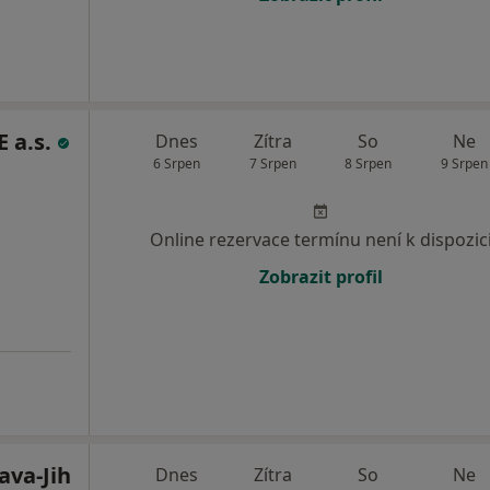
 a.s.
Dnes
Zítra
So
Ne
6 Srpen
7 Srpen
8 Srpen
9 Srpen
Online rezervace termínu není k dispozic
Zobrazit profil
ava-Jih
Dnes
Zítra
So
Ne