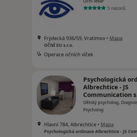
Oční lékař
5 názorů
Frýdecká 936/59, Vratimov
•
Mapa
OČNÍ EU s.r.o.
Operace očních víček
Psychologická or
Albrechtice - JS
Communication s.
Dětský psycholog, Diagnos
Psycholog
Hlavní 784, Albrechtice
•
Mapa