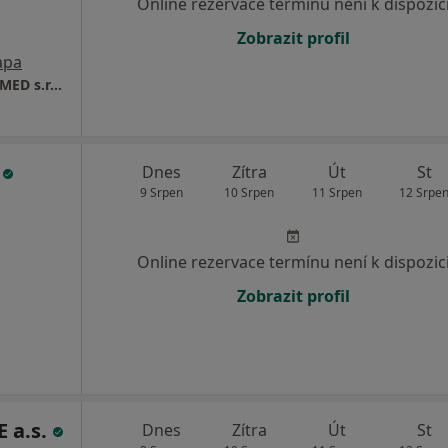
Online rezervace termínu není k dispozic
Zobrazit profil
apa
Genetická ambulance Ostrava-Poruba GENEMED s.r.o.
.
Dnes
Zítra
Út
St
9 Srpen
10 Srpen
11 Srpen
12 Srpe
Online rezervace termínu není k dispozic
Zobrazit profil
 a.s.
Dnes
Zítra
Út
St