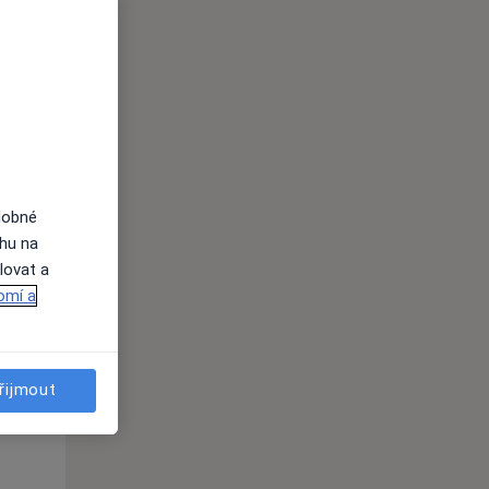
dobné
ahu na
lovat a
Čt
Pá
So
omí a
n
13 Srpen
14 Srpen
15 Srpen
i
řijmout