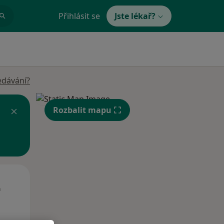
Přihlásit se
Jste lékař?
edávání?
Rozbalit mapu
Čt
Pá
So
n
13 Srpen
14 Srpen
15 Srpen
i