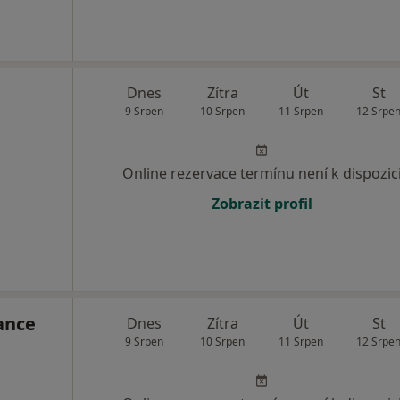
Dnes
Zítra
Út
St
9 Srpen
10 Srpen
11 Srpen
12 Srpe
Online rezervace termínu není k dispozic
Zobrazit profil
ance
Dnes
Zítra
Út
St
9 Srpen
10 Srpen
11 Srpen
12 Srpe