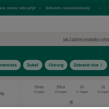
ace, nemoc nebo příjmení
Město nebo region
Jak řadíme výsledky vyhl
nternista
Zubař
Chirurg
Zobrazit více
Dnes
Zítra
Út
St
9 Srpen
10 Srpen
11 Srpen
12 Srpe
og,
Online rezervace termínu není k dispozic