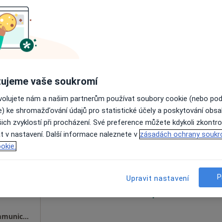
Zobrazit profil
ujeme vaše soukromí
ovolujete nám a našim partnerům používat soubory cookie (nebo po
e) ke shromažďování údajů pro statistické účely a poskytování obs
ich zvyklostí při procházení. Své preference můžete kdykoli zkontro
dinace
Dnes
Zítra
Út
St
t v nastavení. Další informace naleznete v
zásadách ochrany soukr
9 Srpen
10 Srpen
11 Srpen
12 Srpe
okie.
r.o.
tik,
Online rezervace termínu není k dispozic
P
Upravit nastavení
Zobrazit profil
Psychologická ordinace Albrechtice - JS Communication s.r.o.