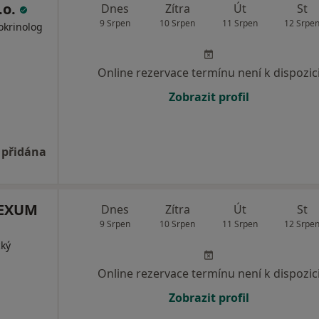
.o.
Dnes
Zítra
Út
St
9 Srpen
10 Srpen
11 Srpen
12 Srpe
okrinolog
Online rezervace termínu není k dispozic
Zobrazit profil
 přidána
 LEXUM
Dnes
Zítra
Út
St
9 Srpen
10 Srpen
11 Srpen
12 Srpe
cký
Online rezervace termínu není k dispozic
Zobrazit profil