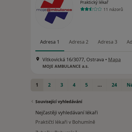
Praktický lékař
11 názorů
Adresa 1
Adresa 2
Adresa 3
Ad
Vítkovická 16/3077, Ostrava
•
Mapa
MOJE AMBULANCE a.s.
1
2
3
4
5
...
24
Ná
Související vyhledávání
Nejčastěji vyhledávaní lékaři
Praktičtí lékaři v Bohumíně