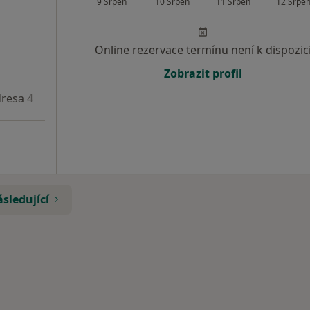
9 Srpen
10 Srpen
11 Srpen
12 Srpe
Online rezervace termínu není k dispozic
Zobrazit profil
resa 4
Adresa 5
sledující