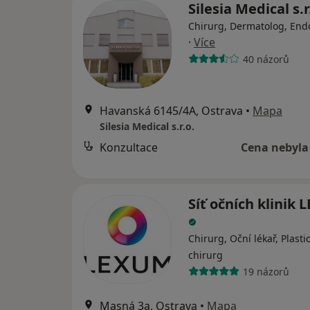
Silesia Medical s.r
Chirurg, Dermatolog, End
·
Více
40 názorů
Havanská 6145/4A, Ostrava
•
Mapa
Silesia Medical s.r.o.
Konzultace
Cena nebyla
Síť očních klinik
Chirurg, Oční lékař, Plasti
chirurg
19 názorů
Masná 3a, Ostrava
•
Mapa