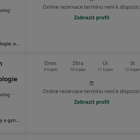
Online rezervace termínu není k dispozic
·
kolog
Zobrazit profil
Gynartis, s.r.o., gynekologie, dětská gynekologie, estetická gynekologie
m
Dnes
Zítra
Út
St
9 Srpen
10 Srpen
11 Srpen
12 Srpe
ologie
Online rezervace termínu není k dispozic
·
kolog
Zobrazit profil
FETMED - Centrum fetální medicíny, genetiky a gynekologie