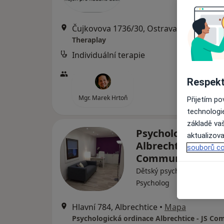
Čujkovova 1736/30, Ostrava
•
Mapa
Theraplay
Individuální terapie
Respekt
Mgr. Marek Hrtoň
Přijetím p
technologi
základě vaš
Psychologická or
aktualizova
Albrechtice - JS
souborů co
Communication s.
Dětský psycholog, Diagnos
Psycholog
Hlavní 784, Albrechtice
•
Mapa