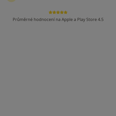
Průměrné hodnocení na Apple a Play Store 4.5
Centrum Oculus s.r.o. Operace očních
víček
Oční lékař, Plastický chirurg
Sady Komenského 1/605, Český Těšín
•
Mapa
Centrum Oculus s.r.o. Operace očních víček
Tato klinika nemá specialisty s dostupnými termíny v online kalendáři
Zobrazit profil