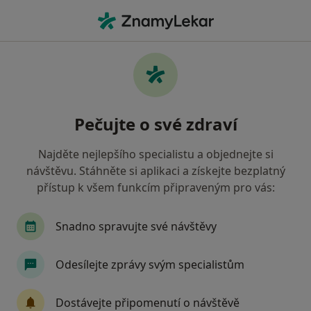
Hla
Třinec, moravskoslezský
Filtry
• 1
Mapa
Třinec
Pečujte o své zdraví
Jak řadíme výsledky vyhledávání?
Najděte nejlepšího specialistu a objednejte si
návštěvu. Stáhněte si aplikaci a získejte bezplatný
Jakého specialistu hledáte?
přístup k všem funkcím připraveným pro vás:
Gynekolog
Plastický chirurg
Praktický lé
Snadno spravujte své návštěvy
Odesílejte zprávy svým specialistům
Dostávejte připomenutí o návštěvě