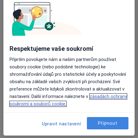
Psychologická ordinace Albrechtice - JS
Communication s.r.o.
Dětský psycholog, Diagnostik, Psycholog
Hlavní 784, Albrechtice
•
Mapa
Psychologická ordinace Albrechtice - JS Communication s.r.o.
Tato klinika nemá specialisty s dostupnými termíny v online kalendáři
Respektujeme vaše soukromí
Zobrazit profil
Přijetím povolujete nám a našim partnerům používat
soubory cookie (nebo podobné technologie) ke
shromažďování údajů pro statistické účely a poskytování
obsahu na základě vašich zvyklostí při procházení. Své
preference můžete kdykoli zkontrolovat a aktualizovat v
nastavení. Další informace naleznete v
zásadách ochrany
soukromí a souborů cookie.
Přijmout
Upravit nastavení
Gynet AH s.r.o.,
Gynekolog, Kardiolog, Pediatr