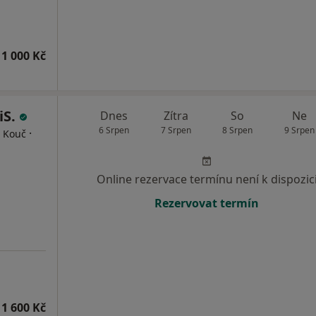
1 000 Kč
iS.
Dnes
Zítra
So
Ne
6 Srpen
7 Srpen
8 Srpen
9 Srpen
·
, Kouč
Online rezervace termínu není k dispozic
Rezervovat termín
1 600 Kč