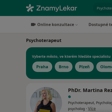
specializ
Online konzultace
Dostupné t
Psychoterapeut
Vyberte město, ve kterém hledáte specialistu
Praha
Brno
Plzeň
Olom
PhDr. Martina Re
Psychoterapeut, Psycholog
·
Více
psycholog