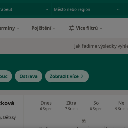
ace, nemoc nebo příjmení
Město nebo region
ermíny
Pojištění
Více filtrů
Jak řadíme výsledky vyhl
ouc
Ostrava
Zobrazit více
zková
Dnes
Zítra
So
Ne
6 Srpen
7 Srpen
8 Srpen
9 Srpen
, Dětský