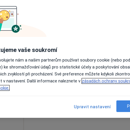
Online rezervace termínu není k dispozic
Zobrazit telefonní číslo
1 200 Kč
ujeme vaše soukromí
vá
Dnes
Zítra
So
Ne
ovolujete nám a našim partnerům používat soubory cookie (nebo po
6 Srpen
7 Srpen
8 Srpen
9 Srpen
e) ke shromažďování údajů pro statistické účely a poskytování obs
ich zvyklostí při procházení. Své preference můžete kdykoli zkontro
t v nastavení. Další informace naleznete v
zásadách ochrany soukr
Online rezervace termínu není k dispozic
okie.
Rezervovat termín
P
Upravit nastavení
 1 250 kč