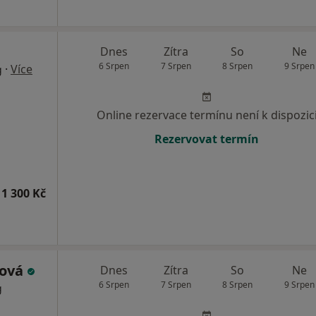
Dnes
Zítra
So
Ne
6 Srpen
7 Srpen
8 Srpen
9 Srpen
·
Více
g
Online rezervace termínu není k dispozic
Rezervovat termín
1 300 Kč
ková
Dnes
Zítra
So
Ne
6 Srpen
7 Srpen
8 Srpen
9 Srpen
g