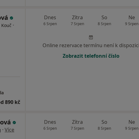
ová
Dnes
Zítra
So
Ne
6 Srpen
7 Srpen
8 Srpen
9 Srpen
·
, Kouč
Online rezervace termínu není k dispozic
Zobrazit telefonní číslo
la
od 890 kč
nová
Dnes
Zítra
So
Ne
6 Srpen
7 Srpen
8 Srpen
9 Srpen
·
Více
g