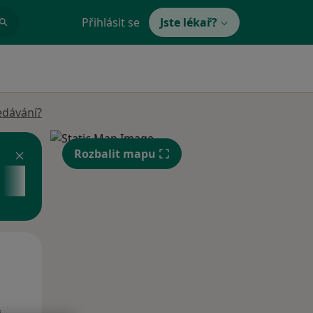
Přihlásit se
Jste lékař?
edávání?
Rozbalit mapu
Po
Út
St
10 Srpen
11 Srpen
12 Srpen