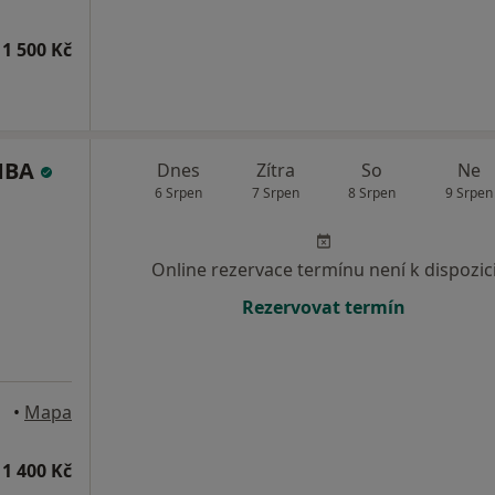
1 500 Kč
 MBA
Dnes
Zítra
So
Ne
6 Srpen
7 Srpen
8 Srpen
9 Srpen
Online rezervace termínu není k dispozic
Rezervovat termín
•
Mapa
1 400 Kč