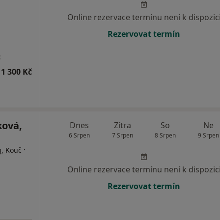
Online rezervace termínu není k dispozic
Rezervovat termín
t
1 300 Kč
ková,
Dnes
Zítra
So
Ne
6 Srpen
7 Srpen
8 Srpen
9 Srpen
·
g, Kouč
Online rezervace termínu není k dispozic
Rezervovat termín