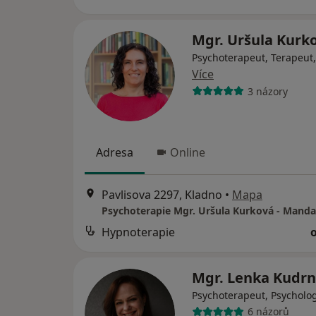
Mgr. Uršula Kurk
Psychoterapeut, Terapeut
Více
3 názory
Adresa
Online
Pavlisova 2297, Kladno
•
Mapa
Psychoterapie Mgr. Uršula Kurková - Manda
Hypnoterapie
Mgr. Lenka Kudr
Psychoterapeut, Psycholo
6 názorů