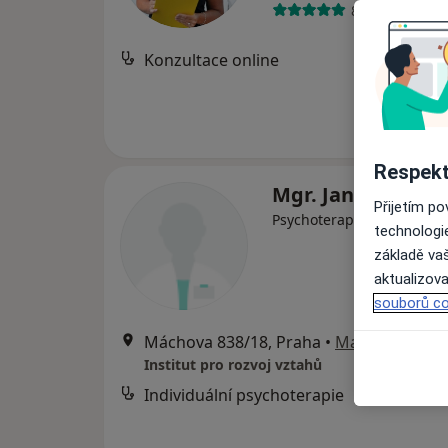
80 názorů
Konzultace online
Respekt
Mgr. Jana Jonáko
Přijetím p
·
Více
Psychoterapeut
technologi
základě vaš
aktualizova
souborů co
Máchova 838/18, Praha
•
Mapa
Institut pro rozvoj vztahů
Individuální psychoterapie
od