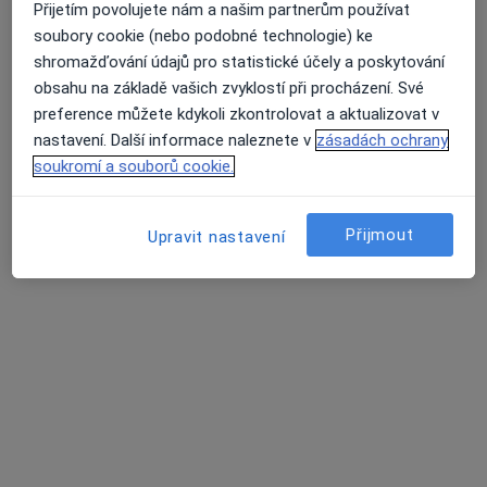
Přijetím povolujete nám a našim partnerům používat
soubory cookie (nebo podobné technologie) ke
shromažďování údajů pro statistické účely a poskytování
obsahu na základě vašich zvyklostí při procházení. Své
preference můžete kdykoli zkontrolovat a aktualizovat v
nastavení. Další informace naleznete v
zásadách ochrany
soukromí a souborů cookie.
Vladimír Marček, Ph.D.
Přijmout
Upravit nastavení
·
Více
Psycholog, Psychoterapeut
124 názorů
Adresa
Online
Sukova 49/4, Brno
•
Mapa
Psychoterapie-Marcek.cz
Individuální sezení
1 500 Kč