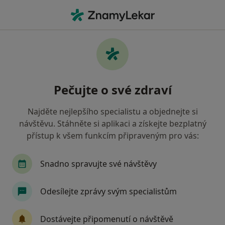
Hla
Psycholog • Brno-Jundrov, Brno, jihomoravský
Filtry
Mapa
Psycholog, Brno-Jundrov, Brno
Pečujte o své zdraví
Jak řadíme výsledky vyhledávání?
Najděte nejlepšího specialistu a objednejte si
návštěvu. Stáhněte si aplikaci a získejte bezplatný
Jakou pojišťovnu máte?
přístup k všem funkcím připraveným pro vás:
Všeobecná zdravotní pojišťovna
Zdravotní poj
Snadno spravujte své návštěvy
Odesílejte zprávy svým specialistům
Dostávejte připomenutí o návštěvě