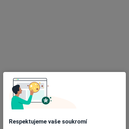
Mgr. Pavla Dvořáková
Psycholog, Terapeut
2 názory
Adresa 1
Adresa 2
Heršpická 800/6, Brno
•
Mapa
Mgr. Pavla Dvořáková
Individuální psychoterapie
1 200 Kč
Tento specialista nenabízí online rezervaci termínu na této adrese.
Respektujeme vaše soukromí
Rezervovat termín