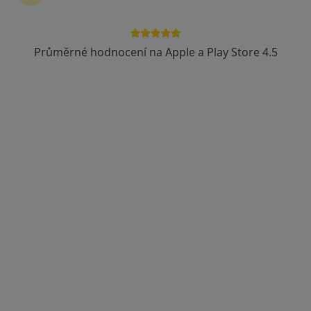
Průměrné hodnocení na Apple a Play Store 4.5
Mgr. Zuzana Vaľková
Psycholog, Psychoterapeut
27 názorů
Jezuitská 3, Brno
•
Mapa
Mgr. Zuzana Vaľková
Psychologické poradenství
1 200 Kč
Tento specialista nenabízí online rezervaci termínu na této adrese.
Rezervovat termín