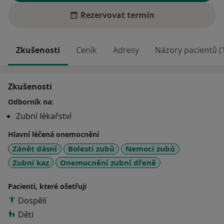
Rezervovat termín
Zkušenosti
Ceník
Adresy
Názory pacientů (
Zkušenosti
Odborník na:
Zubní lékařství
Hlavní léčená onemocnění
Zánět dásní
Bolesti zubů
Nemoci zubů
Zubní kaz
Onemocnění zubní dřeně
Pacienti, které ošetřuji
Dospělí
Děti