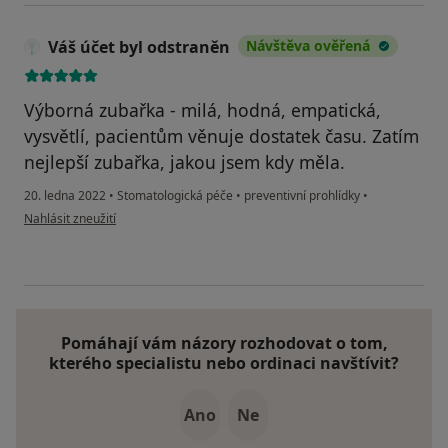
Váš účet byl odstraněn
Návštěva ověřená
Výborná zubařka - milá, hodná, empatická,
vysvětlí, pacientům věnuje dostatek času. Zatím
nejlepší zubařka, jakou jsem kdy měla.
20. ledna 2022
•
Stomatologická péče
•
preventivní prohlídky
•
podle názoru uživatele Váš účet byl odstraněn
Nahlásit zneužití
Pomáhají vám názory rozhodovat o tom,
kterého specialistu nebo ordinaci navštívit?
Ano
Ne