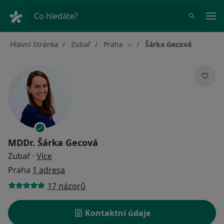
Hla
Co hledáte?
Hlavní Stránka
Zubař
Praha
Šárka Gecová
Změna města
MDDr.
Šárka Gecová
o specializacích
Zubař
·
Více
Praha
1 adresa
17 názorů
Kontaktní údaje