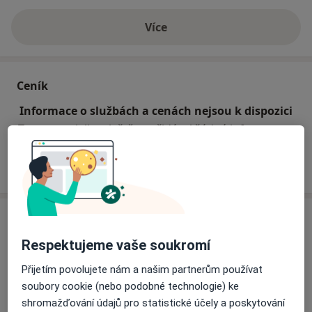
Více
o zkušenostech
Ceník
Informace o službách a cenách nejsou k dispozici
Tento specialista ještě nepřidával žádné informace o
svých službách.
Adresa
Respektujeme vaše soukromí
Dent 22
Nové náměstí 2A,
Praha
104 00
Přijetím povolujete nám a našim partnerům používat
soubory cookie (nebo podobné technologie) ke
shromažďování údajů pro statistické účely a poskytování
Přiblížit mapu