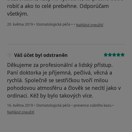
robiť a ako to celé prebehne. Odporúčam
všetkým.
podle názoru uživatele Váš účet b
20. května 2019
•
Stomatologická péče
•
•
Nahlásit zneužití
Váš účet byl odstraněn
Děkujeme za profesionální a lidský přístup.
Paní doktorka je příjemná, pečlivá, věcná a
rychlá. Společně se sestřičkou tvoří milou
pohodovou atmosféru a člověk se necítí jako v
ordinaci. Kéž by bylo takových více.
16. května 2019
•
Stomatologická péče
•
prevence zubního kazu
•
podle názoru uživatele Váš účet byl odstraněn
Nahlásit zneužití