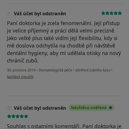
Váš účet byl odstraněn
Paní doktorka je zcela fenomenální. Její přístup
je velice příjemný a práci dělá velmi precizně.
Jako velké plus také vidím její flexibilitu, kdy si
mě doslova odchytila na chodbě při návštěvě
dentální hygieny, aby mi udělala otisky na nový
chránič zubů.
30. prosince 2019
•
Stomatologická péče
•
ošetření zubního kazu
•
podle názoru uživatele Váš účet byl odstraněn
Nahlásit zneužití
Váš účet byl odstraněn
Návštěva ověřená
Souhlas s ostatními komentáři. Paní doktorka je