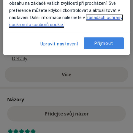
se otevře v nové záložce
obsahu na základě vašich zvyklostí při procházení. Své
preference můžete kdykoli zkontrolovat a aktualizovat v
Dostupnost
Na této adrese online kalendář není aktivní
nastavení. Další informace naleznete v
zásadách ochrany
soukromí a souborů cookie.
Co mám v takové situaci udělat?
Způsoby platby (soukromé návštěvy)
Přijmout
Upravit nastavení
Na teto adrese lékař přijímá pacienty na pojišťovnu
Detaily
Více
o adrese
Názory
Přidejte svůj názor