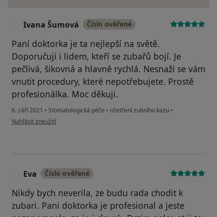
Ivana Šumová
Číslo ověřené
I
Paní doktorka je ta nejlepší na světě.
Doporučuji i lidem, kteří se zubařů bojí. Je
pečlivá, šikovná a hlavně rychlá. Nesnaží se vám
vnutit procedury, které nepotřebujete. Prostě
profesionálka. Moc děkuji.
6. září 2021
•
Stomatologická péče
•
ošetření zubního kazu
•
podle názoru uživatele Ivana Šumová
Nahlásit zneužití
Eva
Číslo ověřené
E
Nikdy bych neverila, ze budu rada chodit k
zubari. Pani doktorka je profesional a jeste