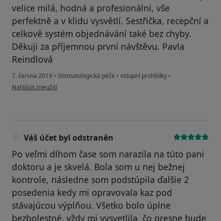
velice milá, hodná a profesionální, vše
perfektně a v klidu vysvětlí. Sestřička, recepční a
celkově systém objednávání také bez chyby.
Děkuji za příjemnou první návštěvu. Pavla
Reindlová
7. června 2019
•
Stomatologická péče
•
vstupní prohlídky
•
podle názoru uživatele Váš účet byl odstraněn
Nahlásit zneužití
Váš účet byl odstraněn
Po veľmi dlhom čase som narazila na túto pani
doktoru a je skvelá. Bola som u nej bežnej
kontrole, následne som podstúpila ďalšie 2
posedenia kedy mi opravovala kaz pod
stávajúcou výplňou. Všetko bolo úplne
bezbolestné, vždy mi vysvetlila, čo presne bude