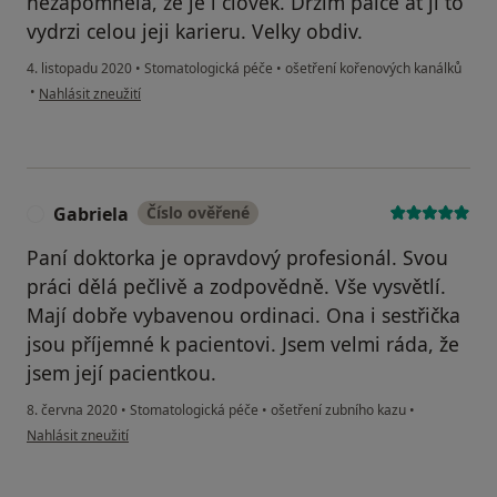
nezapomnela, ze je i clovek. Drzim palce at ji to
vydrzi celou jeji karieru. Velky obdiv.
4. listopadu 2020
•
Stomatologická péče
•
ošetření kořenových kanálků
podle názoru uživatele Eva
•
Nahlásit zneužití
Gabriela
Číslo ověřené
G
Paní doktorka je opravdový profesionál. Svou
práci dělá pečlivě a zodpovědně. Vše vysvětlí.
Mají dobře vybavenou ordinaci. Ona i sestřička
jsou příjemné k pacientovi. Jsem velmi ráda, že
jsem její pacientkou.
8. června 2020
•
Stomatologická péče
•
ošetření zubního kazu
•
podle názoru uživatele Gabriela
Nahlásit zneužití