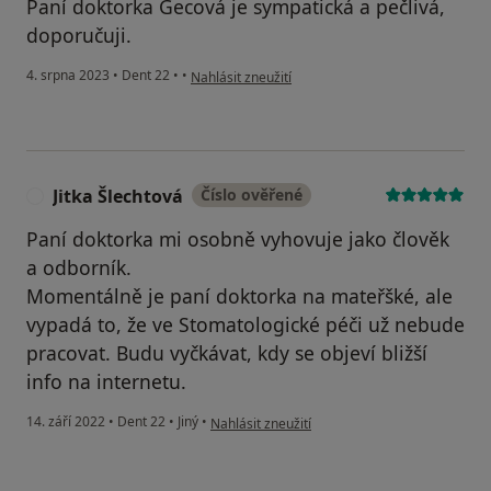
Paní doktorka Gecová je sympatická a pečlivá,
doporučuji.
podle názoru uživatele Klára
4. srpna 2023
•
Dent 22
•
•
Nahlásit zneužití
Jitka Šlechtová
Číslo ověřené
J
Paní doktorka mi osobně vyhovuje jako člověk
a odborník.
Momentálně je paní doktorka na mateřšké, ale
vypadá to, že ve Stomatologické péči už nebude
pracovat. Budu vyčkávat, kdy se objeví bližší
info na internetu.
podle názoru uživatele Jitka Šlechtová
14. září 2022
•
Dent 22
•
Jiný
•
Nahlásit zneužití