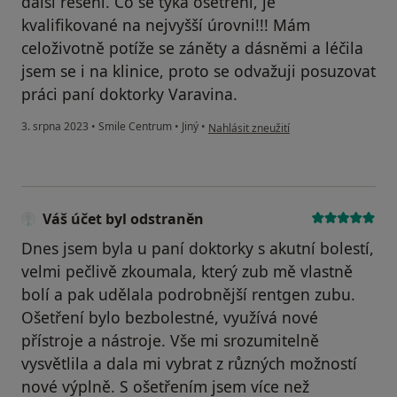
další řešení. Co se týká ošetření, je
kvalifikované na nejvyšší úrovni!!! Mám
celoživotně potíže se záněty a dásněmi a léčila
jsem se i na klinice, proto se odvažuji posuzovat
práci paní doktorky Varavina.
podle názoru uživatele Jana Š.
3. srpna 2023
•
Smile Centrum
•
Jiný
•
Nahlásit zneužití
Váš účet byl odstraněn
Dnes jsem byla u paní doktorky s akutní bolestí,
velmi pečlivě zkoumala, který zub mě vlastně
bolí a pak udělala podrobnější rentgen zubu.
Ošetření bylo bezbolestné, využívá nové
přístroje a nástroje. Vše mi srozumitelně
vysvětlila a dala mi vybrat z různých možností
nové výplně. S ošetřením jsem více než