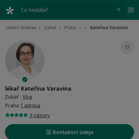
Hla
Co hledáte?
Hlavní Stránka
Zubař
Praha
Kateřina Varavina
Změna města
lékař
Kateřina Varavina
o specializacích
Zubař
·
Více
Praha
1 adresa
3 názory
Kontaktní údaje