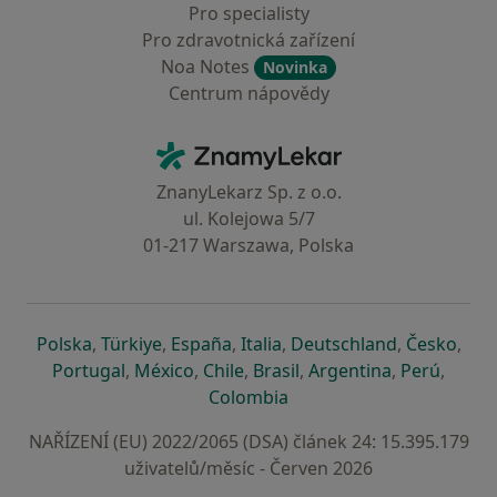
Pro specialisty
Pro zdravotnická zařízení
Noa Notes
Novinka
Centrum nápovědy
Kontakt
ZnamyLekar - Hlavní stránka
ZnanyLekarz Sp. z o.o.
ul. Kolejowa 5/7
01-217 Warszawa, Polska
se otevře v nové záložce
se otevře v nové záložce
se otevře v nové záložce
se otevře v nové záložce
se otevře v 
se o
Polska
,
Türkiye
,
España
,
Italia
,
Deutschland
,
Česko
,
se otevře v nové záložce
se otevře v nové záložce
se otevře v nové záložce
se otevře v nové záložc
se otevře v 
se ote
Portugal
,
México
,
Chile
,
Brasil
,
Argentina
,
Perú
,
se otevře v nové záložce
Colombia
NAŘÍZENÍ (EU) 2022/2065 (DSA) článek 24: 15.395.179
uživatelů/měsíc - Červen 2026