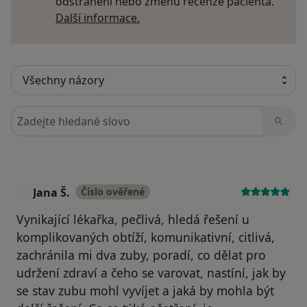
odstranění nebo změnu recenze pacienta.
Další informace o názorech
Další informace.
Hledejte v názorech
Jana Š.
Číslo ověřené
J
Vynikající lékařka, pečlivá, hledá řešení u
komplikovaných obtíží, komunikativní, citlivá,
zachránila mi dva zuby, poradí, co dělat pro
udržení zdraví a čeho se varovat, nastíní, jak by
se stav zubu mohl vyvíjet a jaká by mohla být