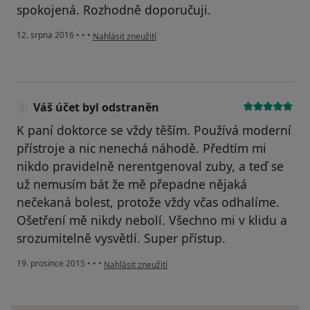
spokojená. Rozhodně doporučuji.
podle názoru uživatele Váš účet byl odstraněn
12. srpna 2016
•
•
•
Nahlásit zneužití
Váš účet byl odstraněn
K paní doktorce se vždy těším. Používá moderní
přístroje a nic nenechá náhodě. Předtím mi
nikdo pravidelně nerentgenoval zuby, a teď se
už nemusím bát že mě přepadne nějaká
nečekaná bolest, protože vždy včas odhalíme.
Ošetření mě nikdy nebolí. Všechno mi v klidu a
srozumitelně vysvětlí. Super přístup.
podle názoru uživatele Váš účet byl odstraněn
19. prosince 2015
•
•
•
Nahlásit zneužití