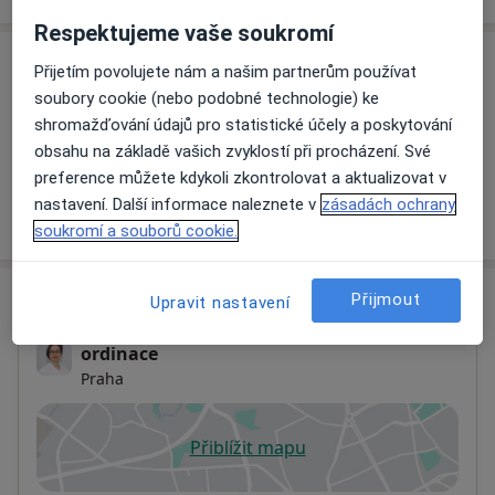
Respektujeme vaše soukromí
Služby a ceník služeb
Přijetím povolujete nám a našim partnerům používat
soubory cookie (nebo podobné technologie) ke
Vstupní vyšetření
shromažďování údajů pro statistické účely a poskytování
Detaily
obsahu na základě vašich zvyklostí při procházení. Své
preference můžete kdykoli zkontrolovat a aktualizovat v
nastavení. Další informace naleznete v
zásadách ochrany
Jak fungují ceny?
soukromí a souborů cookie.
Adresa
Přijmout
Upravit nastavení
ordinace
Praha
Přiblížit mapu
se otevře v nové záložce