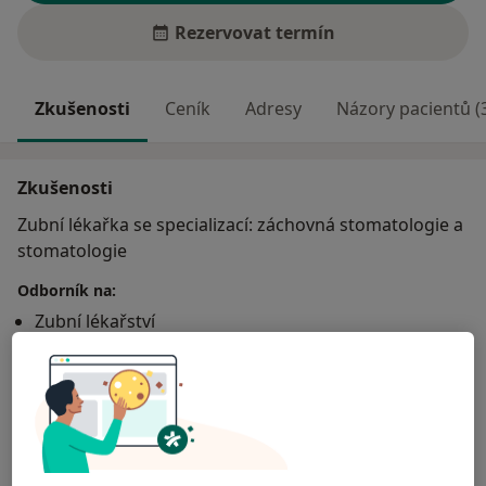
Rezervovat termín
Zkušenosti
Ceník
Adresy
Názory pacientů (
Zkušenosti
Zubní lékařka se specializací: záchovná stomatologie a
stomatologie
Odborník na:
Zubní lékařství
Hlavní léčená onemocnění
Nemoci zubů
Skřípání zubů
Zubní kaz
Více
o zkušenostech