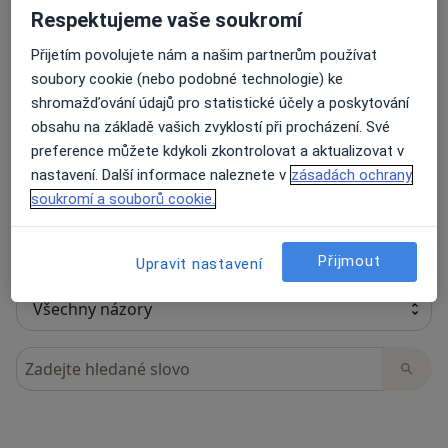
Respektujeme vaše soukromí
Přijetím povolujete nám a našim partnerům používat
soubory cookie (nebo podobné technologie) ke
24 názorů
shromažďování údajů pro statistické účely a poskytování
obsahu na základě vašich zvyklostí při procházení. Své
Recenze pacientů jsou pro nás důležité.
preference můžete kdykoli zkontrolovat a aktualizovat v
Specialisté nemají možnost zaplatit za
nastavení. Další informace naleznete v
zásadách ochrany
odstranění nebo změnu recenze pacienta.
soukromí a souborů cookie.
Další informace o názorech
Další informace.
Přijmout
Upravit nastavení
Hledejte v názorech