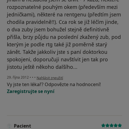
rozpoznatelné pouhým okem (především mezi
jedničkami), některé na rentgenu (předtím jsem
chodila pravidelně!!). Cca rok se již léčím jinde,
o dva zuby jsem bohužel stejně definitivně
přišla, brzy půjdu na poslední zkažený zub, pod
kterým je podle rtg také již poměrně starý
zánět. Takže jakkoliv jste s paní doktorkou
spokojeni, doporučuji navštívit jen tak pro
jistotu ještě někoho dalšího...
podle názoru uživatele Váš účet byl odstraněn
29. října 2012
•
•
•
Nahlásit zneužití
Vy jste ten lékař? Odpovězte na hodnocení!
Zaregistrujte se nyní
Pacient