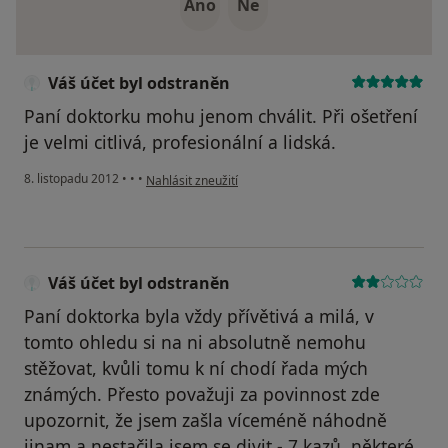
Ano
Ne
Váš účet byl odstraněn
Paní doktorku mohu jenom chválit. Při ošetření
je velmi citlivá, profesionální a lidská.
podle názoru uživatele Váš účet byl odstraněn
8. listopadu 2012
•
•
•
Nahlásit zneužití
Váš účet byl odstraněn
Paní doktorka byla vždy přívětivá a milá, v
tomto ohledu si na ni absolutně nemohu
stěžovat, kvůli tomu k ní chodí řada mých
známých. Přesto považuji za povinnost zde
upozornit, že jsem zašla víceméně náhodně
jinam a nestačila jsem se divit - 7 kazů, některé