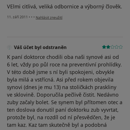
VElmi citlivá, veliká odbornice a výborný člověk.
podle názoru uživatele Pacient
11. září 2011
•
•
•
Nahlásit zneužití
Váš účet byl odstraněn
K paní doktorce chodili oba naši synové asi od
6 let, vždy po půl roce na preventivní prohlídky.
V této době jsme s ní byli spokojeni, obvykle
byla milá a vstřícná. Asi před rokem objevila
synovi (dnes je mu 13) na stoličkách praskliny
ve sklovině. Doporučila pečlivě čistit. Nedávno
zuby začaly bolet. Se synem byl přítomen otec a
ten doslova donutil paní doktorku zub vyvrtat,
protože byl, na rozdíl od ní přesvědčen, že je
tam kaz. Kaz tam skutečně byl a podobná