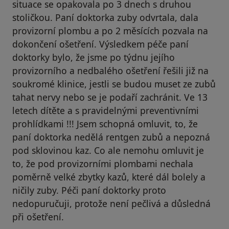
situace se opakovala po 3 dnech s druhou
stoličkou. Paní doktorka zuby odvrtala, dala
provizorní plombu a po 2 měsících pozvala na
dokončení ošetření. Výsledkem péče paní
doktorky bylo, že jsme po týdnu jejího
provizorního a nedbalého ošetření řešili již na
soukromé klinice, jestli se budou muset ze zubů
tahat nervy nebo se je podaří zachránit. Ve 13
letech dítěte a s pravidelnými preventivními
prohlídkami !!! Jsem schopná omluvit, to, že
paní doktorka nedělá rentgen zubů a nepozná
pod sklovinou kaz. Co ale nemohu omluvit je
to, že pod provizorními plombami nechala
poměrně velké zbytky kazů, které dál bolely a
ničily zuby. Péči paní doktorky proto
nedopuručuji, protože není pečlivá a důsledná
při ošetření.