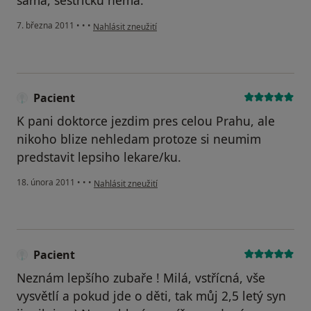
sama, sestričku nemá.
podle názoru uživatele Pacient
7. března 2011
•
•
•
Nahlásit zneužití
Pacient
K pani doktorce jezdim pres celou Prahu, ale
nikoho blize nehledam protoze si neumim
predstavit lepsiho lekare/ku.
podle názoru uživatele Pacient
18. února 2011
•
•
•
Nahlásit zneužití
Pacient
Neznám lepšího zubaře ! Milá, vstřícná, vše
vysvětlí a pokud jde o děti, tak můj 2,5 letý syn