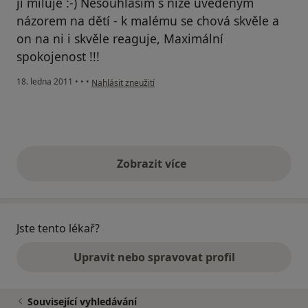
ji miluje :-) Nesouhlasím s níže uvedeným
názorem na dětí - k malému se chová skvěle a
on na ni i skvěle reaguje, Maximální
spokojenost !!!
podle názoru uživatele Pacient
18. ledna 2011
•
•
•
Nahlásit zneužití
Zobrazit více
výše uvedené názory
Jste tento lékař?
Upravit nebo spravovat profil
Související vyhledávání