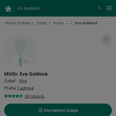
Hla
Co hledáte?
Hlavní Stránka
Zubař
Praha
Eva Goldová
Změna města
MUDr.
Eva Goldová
o specializacích
Zubař
·
Více
Praha
1 adresa
24 názorů
Kontaktní údaje