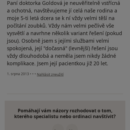
Paní doktorka Goldová je neuvěřitelně vstřícná
a ochotná, navštěvujeme jí celá naše rodina a
moje 5-ti letá dcera se k ní vždy velmi těší na
počítání zoubků. Vždy nám velmi pečlivě vše
vysvětlí a navrhne několik variant řešení (pokud
jsou). Osobně jsem s jejími službami velmi
spokojená, její "dočasná" (levnější) řešení jsou
vždy dlouhodobá a neměla jsem nikdy žádné
komplikace. Jsem její pacientkou již 20 let.
podle názoru uživatele Váš účet byl odstraněn
1. srpna 2013
•
•
•
Nahlásit zneužití
Pomáhají vám názory rozhodovat o tom,
kterého specialistu nebo ordinaci navštívit?