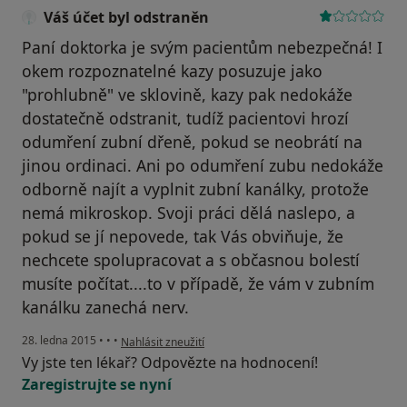
Váš účet byl odstraněn
Paní doktorka je svým pacientům nebezpečná! I
okem rozpoznatelné kazy posuzuje jako
"prohlubně" ve sklovině, kazy pak nedokáže
dostatečně odstranit, tudíž pacientovi hrozí
odumření zubní dřeně, pokud se neobrátí na
jinou ordinaci. Ani po odumření zubu nedokáže
odborně najít a vyplnit zubní kanálky, protože
nemá mikroskop. Svoji práci dělá naslepo, a
pokud se jí nepovede, tak Vás obviňuje, že
nechcete spolupracovat a s občasnou bolestí
musíte počítat....to v případě, že vám v zubním
kanálku zanechá nerv.
podle názoru uživatele Váš účet byl odstraněn
28. ledna 2015
•
•
•
Nahlásit zneužití
Vy jste ten lékař? Odpovězte na hodnocení!
Zaregistrujte se nyní