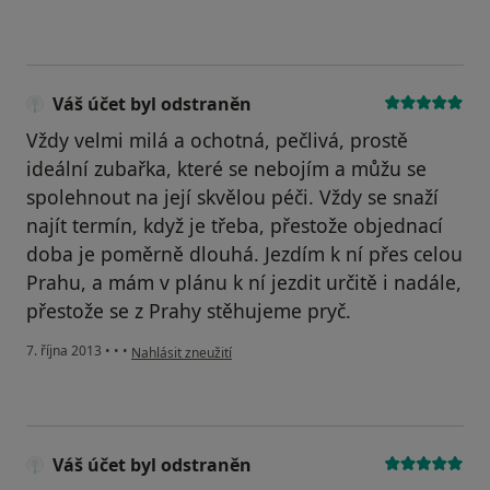
Váš účet byl odstraněn
Vždy velmi milá a ochotná, pečlivá, prostě
ideální zubařka, které se nebojím a můžu se
spolehnout na její skvělou péči. Vždy se snaží
najít termín, když je třeba, přestože objednací
doba je poměrně dlouhá. Jezdím k ní přes celou
Prahu, a mám v plánu k ní jezdit určitě i nadále,
přestože se z Prahy stěhujeme pryč.
podle názoru uživatele Váš účet byl odstraněn
7. října 2013
•
•
•
Nahlásit zneužití
Váš účet byl odstraněn