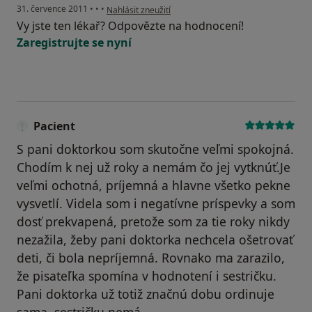
podle názoru uživatele Váš účet byl odstraněn
31. července 2011
•
•
•
Nahlásit zneužití
Vy jste ten lékař? Odpovězte na hodnocení!
Zaregistrujte se nyní
Pacient
S pani doktorkou som skutočne veľmi spokojná.
Chodím k nej už roky a nemám čo jej vytknúť.Je
veľmi ochotná, príjemná a hlavne všetko pekne
vysvetlí. Videla som i negatívne príspevky a som
dosť prekvapená, pretože som za tie roky nikdy
nezažila, žeby pani doktorka nechcela ošetrovať
deti, či bola nepríjemná. Rovnako ma zarazilo,
že pisateľka spomína v hodnotení i sestričku.
Pani doktorka už totiž značnú dobu ordinuje